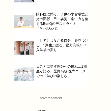
眼科医に聞く、子供の学習環境と
光の関係…目・姿勢・集中力を整
えるBenQのデスクライト
「MindDuo 2」
「世界とつながる自分」を見つけ
る…1期生が語る、星野高校GFC
入学後の実り
日ごとに増す医師への憧れ…1期
生が語る、星野高校 医専コース
での「学びの楽しさ」
advertisement