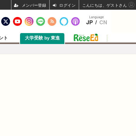
ログイン
こんにちは、ゲストさん
Language
JP
/
CN
ント
大学受験 by 東進