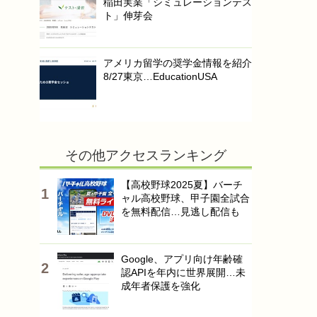
稲田実業「シミュレーションテス
ト」伸芽会
アメリカ留学の奨学金情報を紹介
8/27東京…EducationUSA
その他アクセスランキング
【高校野球2025夏】バーチ
ャル高校野球、甲子園全試合
を無料配信…見逃し配信も
Google、アプリ向け年齢確
認APIを年内に世界展開…未
成年者保護を強化