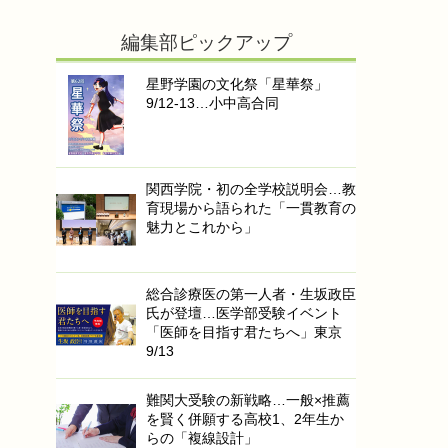
編集部ピックアップ
星野学園の文化祭「星華祭」
9/12-13…小中高合同
関西学院・初の全学校説明会…教
育現場から語られた「一貫教育の
魅力とこれから」
総合診療医の第一人者・生坂政臣
氏が登壇…医学部受験イベント
「医師を目指す君たちへ」東京
9/13
難関大受験の新戦略…一般×推薦
を賢く併願する高校1、2年生か
らの「複線設計」