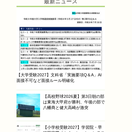
最新ニュース
【大学受験2027】文科省「実施要項Q＆A」AI
面接不可など面接ルール明確化
【高校野球2026夏】第3日朝の部
は東海大甲府が勝利、午後の部で
八幡商と健大高崎が激突
【小学校受験2027】学習院・早