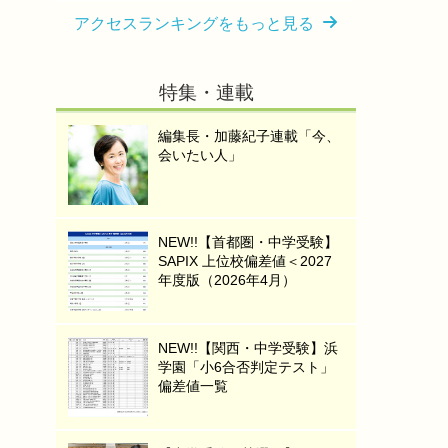
アクセスランキングをもっと見る
特集・連載
編集長・加藤紀子連載「今、
会いたい人」
NEW!!【首都圏・中学受験】
SAPIX 上位校偏差値＜2027
年度版（2026年4月）
NEW!!【関西・中学受験】浜
学園「小6合否判定テスト」
偏差値一覧