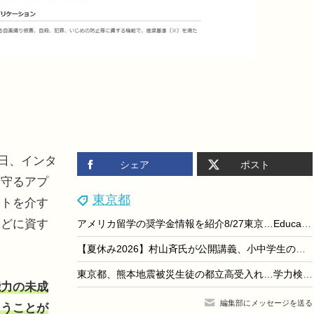
1日、インタ
シェア
ポスト
を守るアプ
東京都
ットを介す
などに資す
アメリカ留学の奨学金情報を紹介8/27東京…EducationUSA
【夏休み2026】村山斉氏が公開講義、小中学生のための大学講義スクール9月開校
東京都、熊本地震被災生徒の都立高受入れ…学力検査なし・授業料免除
能力の未成
編集部にメッセージを送る
まうことが