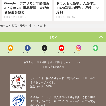
Google、アプリ向け年齢確認
ドラえもん短歌、入選作は
APIを年内に世界展開…未成年
11/20発売の新刊に収録…9/3
者保護を強化
締切
2026.7.31 Fri 13:45
2026.8.6 Thu 15:15
ホーム
›
教育・受験
›
小学生
›
記事
TOP
Home
Facebook
X
YouTube
Instagram
line
お問合せ
広告掲載
会社概要
リセマムについて
個人情報保護方針
リセマムは、株式会社イード（東証グロース上場）の運
営するサービスです。
証券コード：6038
株式会社イードは、個人情報の適切な取扱いを行う事業
者に対して付与されるプライバシーマークの付与認定を
受けています。