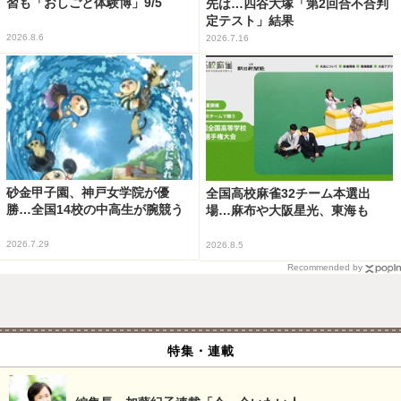
習も「おしごと体験博」9/5
先は…四谷大塚「第2回合不合判
定テスト」結果
2026.8.6
2026.7.16
砂金甲子園、神戸女学院が優
全国高校麻雀32チーム本選出
勝…全国14校の中高生が腕競う
場…麻布や大阪星光、東海も
2026.7.29
2026.8.5
Recommended by
特集・連載