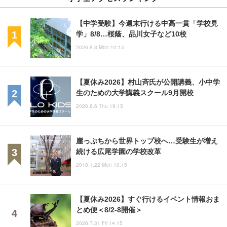
【中学受験】今週末行ける中高一貫「学校見
学」8/8…桜蔭、品川女子など10校
2026.8.3 Mon 10:15
【夏休み2026】村山斉氏が公開講義、小中学
生のための大学講義スクール9月開校
2026.8.6 Thu 19:15
崖っぷちから世界トップ校へ…受験生が増え
続ける広尾学園の学校改革
2018.1.22 Mon 10:15
【夏休み2026】すぐ行けるイベント情報おま
とめ便＜8/2-8開催＞
2026.7.31 Fri 14:15