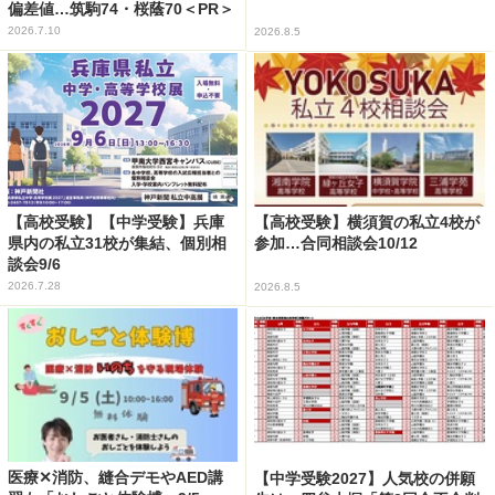
偏差値…筑駒74・桜蔭70＜PR＞
2026.7.10
2026.8.5
【高校受験】【中学受験】兵庫
【高校受験】横須賀の私立4校が
県内の私立31校が集結、個別相
参加…合同相談会10/12
談会9/6
2026.7.28
2026.8.5
医療✕消防、縫合デモやAED講
【中学受験2027】人気校の併願