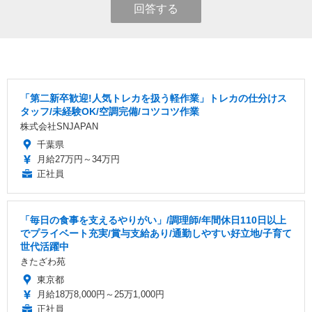
回答する
「第二新卒歓迎!人気トレカを扱う軽作業」トレカの仕分けス
タッフ/未経験OK/空調完備/コツコツ作業
株式会社SNJAPAN
千葉県
月給27万円～34万円
正社員
「毎日の食事を支えるやりがい」/調理師/年間休日110日以上
でプライベート充実/賞与支給あり/通勤しやすい好立地/子育て
世代活躍中
きたざわ苑
東京都
月給18万8,000円～25万1,000円
正社員