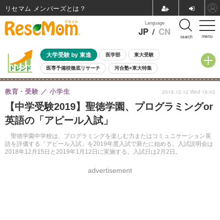
リセマム メンバーズ
Language
JP
/
CN
menu
search
大学受験 by 東進
医学部
東大受験
医専予備校徹底リサーチ
河合塾×東大特集
親子で考える大学選び
高校受験
中学受験
小学校受験
教育・受験
小学生
2018.12.12 Wed 16:45
共通テスト
夏休み
8月開催学校説明会・相談会
【中学受験2019】聖徳学園、プログラミングor
8月開催イベント・WS
全国公立高校 過去問
人気記事
英語の「アピール入試」
自由研究教材（小学生向け）
自由研究教材（中学生向け）
ランキング
聖徳学園中学校は、プログラミングを楽しむ力またはコミュニケーション英
語を評価する「アピール入試」を2019年度入試で新たに始める。入試説明会は
2018年12月15日と2019年1月12日に実施する。入試日は2月2日。
advertisement