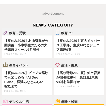
advertisement
NEWS CATEGORY
教育・受験
教育ICT
【夏休み2026】村山斉氏が公
【夏休み2026】東大メタバー
開講義、小中学生のための大
ス工学部、生成AIなどジュニ
学講義スクール9月開校
ア講座6選
2026.8.6 Thu 19:15
2026.7.30 Thu 11:15
教育イベント
生活・健康
【夏休み2026】ピアノ未経験
【高校野球2026夏】仙台育英
でも楽しめる「AI Duo
が開幕戦勝利、第2日は東筑
Piano」横浜みなとみらい
vs神村学園ほか
8/31まで
2026.8.5 Wed 20:32
2026.8.6 Thu 19:45
デジタル生活
趣味・娯楽