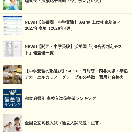
編集長・加藤紀子連載「今、会いたい人」
NEW!!【首都圏・中学受験】SAPIX 上位校偏差値＜
2027年度版（2026年4月）
NEW!!【関西・中学受験】浜学園「小6合否判定テス
ト」偏差値一覧
【中学受験の塾選び】SAPIX・日能研・四谷大塚・早稲
アカ・エルカミノ・グノーブルの特徴・費用と合格力
都道府県別 高校入試偏差値ランキング
全国公立高校入試（過去入試問題・正答）