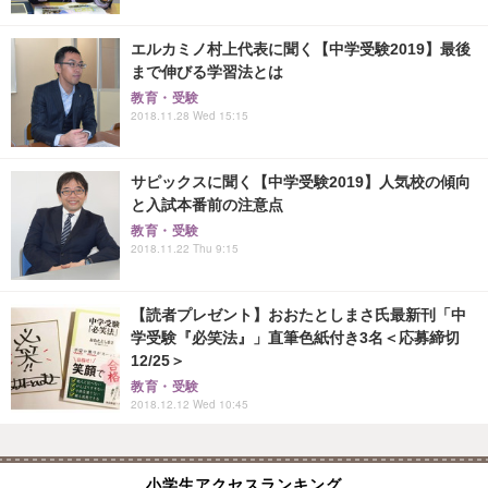
エルカミノ村上代表に聞く【中学受験2019】最後
まで伸びる学習法とは
教育・受験
2018.11.28 Wed 15:15
サピックスに聞く【中学受験2019】人気校の傾向
と入試本番前の注意点
教育・受験
2018.11.22 Thu 9:15
【読者プレゼント】おおたとしまさ氏最新刊「中
学受験『必笑法』」直筆色紙付き3名＜応募締切
12/25＞
教育・受験
2018.12.12 Wed 10:45
小学生アクセスランキング