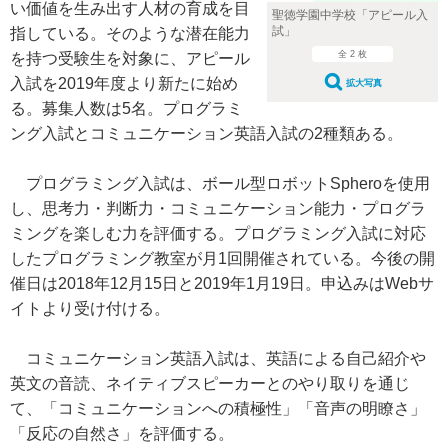
い価値を生み出す人材の育成を目
聖徳学園中学校「アピール入
試」
指している。そのような潜在能力
全 2 枚
を持つ受験生を対象に、アピール
入試を2019年度より新たに始め
拡大写真
る。募集人数は5名。プログラミ
ング入試とコミュニケーション英語入試の2種類ある。
プログラミング入試は、ボール型ロボットSpheroを使用
し、思考力・判断力・コミュニケーション能力・プログラ
ミングを楽しむ力を評価する。プログラミング入試に対応
したプログラミング教室が月1回開催されている。今後の開
催日は2018年12月15日と2019年1月19日。申込みはWebサ
イトより受け付ける。
コミュニケーション英語入試は、英語による自己紹介や
英文の音読、ネイティブスピーカーとのやり取りを通じ
て、「コミュニケーションへの積極性」「音声の明瞭さ」
「反応の自然さ」を評価する。