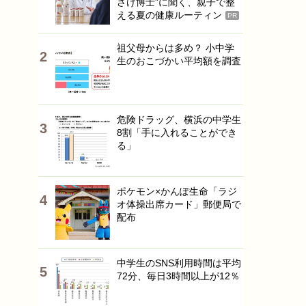
さけ博士”に聞く、親子で整
える夏の健康ルーティン
PR
祖父母からは多め？ 小中学
生のおこづかい平均額を調査
危険ドラッグ、横浜の中学生
8割「手に入れることができ
る」
ポケモン×かんぽ生命「ラジ
オ体操出席カード」郵便局で
配布
中学生のSNS利用時間は平均
72分、毎日3時間以上が12％