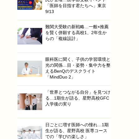
「医師を目指す君たちへ」東京
9/13
難関大受験の新戦略…一般×推薦
を賢く併願する高校1、2年生か
らの「複線設計」
眼科医に聞く、子供の学習環境と
光の関係…目・姿勢・集中力を整
えるBenQのデスクライト
「MindDuo 2」
「世界とつながる自分」を見つけ
る…1期生が語る、星野高校GFC
入学後の実り
日ごとに増す医師への憧れ…1期
生が語る、星野高校 医専コース
での「学びの楽しさ」