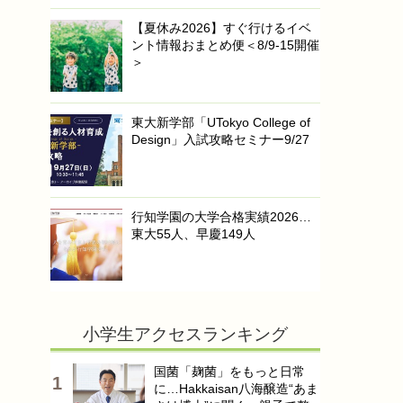
【夏休み2026】すぐ行けるイベ
ント情報おまとめ便＜8/9-15開催
＞
東大新学部「UTokyo College of
Design」入試攻略セミナー9/27
行知学園の大学合格実績2026…
東大55人、早慶149人
小学生アクセスランキング
国菌「麹菌」をもっと日常
に…Hakkaisan八海醸造“あま