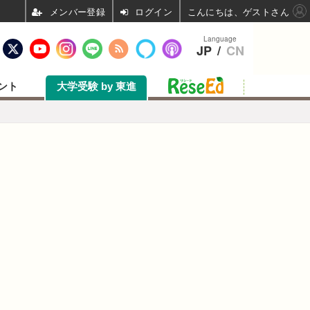
ログイン
こんにちは、ゲストさん
Language
JP
/
CN
ント
大学受験 by 東進