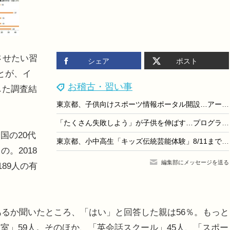
させたい習
シェア
ポスト
とが、イ
お稽古・習い事
した調査結
東京都、子供向けスポーツ情報ポータル開設…アーバンスポーツも掲載
「たくさん失敗しよう」が子供を伸ばす…プログラボW受賞、ベテラン講師3人が語る教室の魅力
国の20代
東京都、小中高生「キッズ伝統芸能体験」8/11まで募集
。2018
編集部にメッセージを送る
89人の有
あるか聞いたところ、「はい」と回答した親は56％。もっと
室」59人。そのほか、「英会話スクール」45人、「スポー