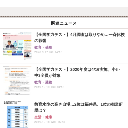
関連ニュース
【全国学力テスト】4月調査は取りやめ…一斉休校
の影響
教育・受験
2020.3.17 Tue 14:15
【全国学力テスト】2020年度は4/16実施、小6・
中3全員が対象
教育・受験
2019.12.19 Thu 13:15
教育水準の高さ自慢…2位は福井県、1位の都道府
県は？
生活・健康
2019.12.18 Wed 15:45