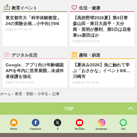
教育イベント
生活・健康
東京都市大「科学体験教室」
【高校野球2026夏】第4日青
24の実験企画…小中向け9/6
森山田・東日大昌平・大分
商・英明が勝利、第5日は花巻
2026.8.7 Fri 18:15
東vs新田ほか
2026.8.9 Sun 9:15
デジタル生活
趣味・娯楽
Google、アプリ向け年齢確認
【夏休み2026】魚に触れて学
APIを年内に世界展開…未成年
ぶ「おさかな」イベント8/8…
者保護を強化
川崎市
2026.7.31 Fri 13:45
2026.8.7 Fri 10:45
ホーム
›
教育・受験
›
小学生
›
記事
TOP
Home
Facebook
X
YouTube
Instagram
line