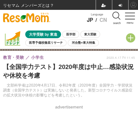
リセマム メンバーズ
Language
JP
/
CN
menu
search
大学受験 by 東進
医学部
東大受験
医専予備校徹底リサーチ
河合塾×東大特集
親子で考える大学選び
高校受験
中学受験
小学校受験
教育・受験
小学生
2020.4.17 Fri 11:45
共通テスト
夏休み
8月開催学校説明会・相談会
【全国学力テスト】2020年度は中止…感染状況
8月開催イベント・WS
全国公立高校 過去問
人気記事
や休校を考慮
自由研究教材（小学生向け）
自由研究教材（中学生向け）
ランキング
文部科学省は2020年4月17日、令和2年度（2020年度）全国学力・学習状況
調査（全国学力テスト）は実施しないと発表した。新型コロナウイルス感染症
の拡大状況や休校の影響などを考慮したという。
advertisement