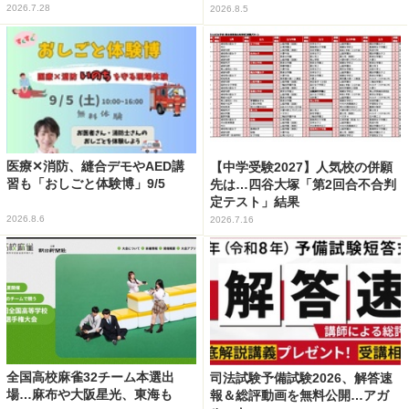
2026.7.28
2026.8.5
医療✕消防、縫合デモやAED講
【中学受験2027】人気校の併願
習も「おしごと体験博」9/5
先は…四谷大塚「第2回合不合判
定テスト」結果
2026.8.6
2026.7.16
全国高校麻雀32チーム本選出
司法試験予備試験2026、解答速
場…麻布や大阪星光、東海も
報＆総評動画を無料公開…アガ