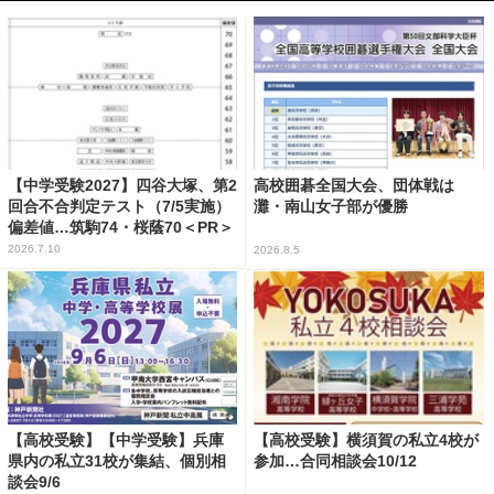
【中学受験2027】四谷大塚、第2
高校囲碁全国大会、団体戦は
回合不合判定テスト（7/5実施）
灘・南山女子部が優勝
偏差値…筑駒74・桜蔭70＜PR＞
2026.7.10
2026.8.5
【高校受験】【中学受験】兵庫
【高校受験】横須賀の私立4校が
県内の私立31校が集結、個別相
参加…合同相談会10/12
談会9/6