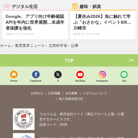
デジタル生活
趣味・娯楽
Google、アプリ向け年齢確認
【夏休み2026】魚に触れて学
APIを年内に世界展開…未成年
ぶ「おさかな」イベント8/8…
者保護を強化
川崎市
2026.7.31 Fri 13:45
2026.8.7 Fri 10:45
ホーム
›
教育業界ニュース
›
文部科学省
›
記事
TOP
Home
Facebook
X
YouTube
Instagram
line
お問合せ
広告掲載
会社概要
リセマムについて
個人情報保護方針
リセマムは、株式会社イード（東証グロース上場）の運
営するサービスです。
証券コード：6038