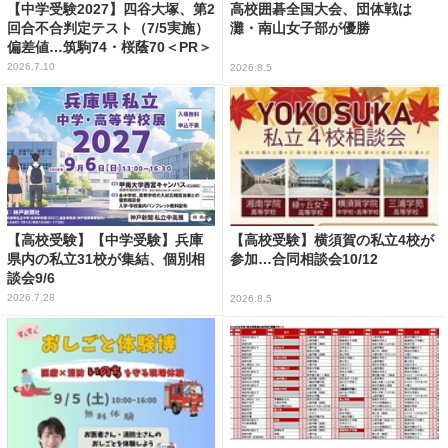
【中学受験2027】四谷大塚、第2
高校囲碁全国大会、団体戦は
回合不合判定テスト（7/5実施）
灘・南山女子部が優勝
偏差値…筑駒74・桜蔭70＜PR＞
2026.7.10
2026.8.5
【高校受験】【中学受験】兵庫
【高校受験】横須賀の私立4校が
県内の私立31校が集結、個別相
参加…合同相談会10/12
談会9/6
2026.7.28
2026.8.5