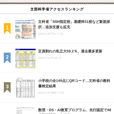
文部科学省アクセスランキング
文科省「SSH指定校」基礎枠31校など新規採
択…追加支援も拡充
2026.3.26 Thu 11:02
定員割れの私立大59.2％、過去最多更新
2024.9.13 Fri 22:17
小学校の全149点にQRコード…文科省の教科
書検定結果
2023.3.29 Wed 17:45
数理・DS・AI教育プログラム、先行認定で48