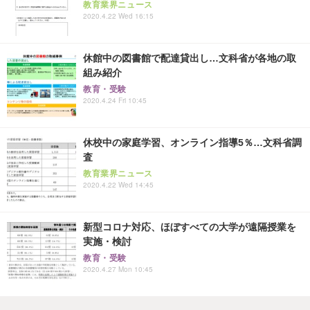
教育業界ニュース
2020.4.22 Wed 16:15
休館中の図書館で配達貸出し…文科省が各地の取
組み紹介
教育・受験
2020.4.24 Fri 10:45
休校中の家庭学習、オンライン指導5％…文科省調
査
教育業界ニュース
2020.4.22 Wed 14:45
新型コロナ対応、ほぼすべての大学が遠隔授業を
実施・検討
教育・受験
2020.4.27 Mon 10:45