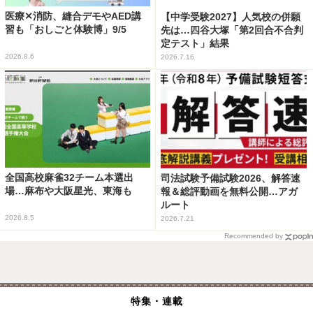
医療✕消防、縫合デモやAED講
【中学受験2027】人気校の併願
習も「おしごと体験博」9/5
先は…四谷大塚「第2回合不合判
定テスト」結果
2026.8.6
2026.7.16
全国高校麻雀32チーム本選出
司法試験予備試験2026、解答速
場…麻布や大阪星光、東海も
報＆総評動画を無料公開…アガ
ルート
2026.8.5
2026.7.21
Recommended by
特集・連載