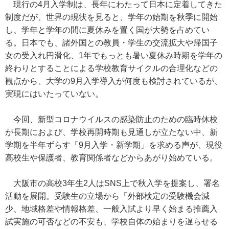
現行の4月入学制は、長年にわたって日本に定着してきた
制度だが、世界の現状を見ると、学年の始期を秋季に開始
し、学年と学年の間に夏休みを置く国が大勢を占めてい
る。日本でも、諸外国との教員・学生の交流拡大や帰国子
女の受入れ円滑化、1年でもっとも暑い夏休み時期を学年の
終わりとすることによる学校教育サイクルの合理化などの
観点から、大学の9月入学導入が何度も検討されているが、
実現にはいたっていない。
今回、新型コロナウイルスの感染防止のための臨時休校
が長期におよび、学校再開時期も見通しが立たない中、新
学期を半年ずらす「9月入学・新学期」を求める声が、現役
高校生や保護者、教育関係者などからあがり始めている。
大阪市の高校3年生2人はSNS上で秋入学を提案し、署名
活動を展開。受験生の立場から「外部検定の受験機会減
少、地域格差や情報格差、一般入試より早く始まる推薦入
試実施の可否などの不安も、学校自体の始まりを遅らせる