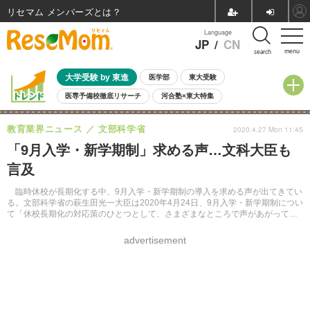
リセマム メンバーズ
Language
JP
/
CN
menu
search
大学受験 by 東進
医学部
東大受験
医専予備校徹底リサーチ
河合塾×東大特集
親子で考える大学選び
高校受験
中学受験
小学校受験
教育業界ニュース
文部科学省
2020.4.27 Mon 11:45
共通テスト
夏休み
8月開催学校説明会・相談会
「9月入学・新学期制」求める声…文科大臣も
8月開催イベント・WS
全国公立高校 過去問
人気記事
言及
自由研究教材（小学生向け）
自由研究教材（中学生向け）
ランキング
臨時休校が長期化する中、9月入学・新学期制の導入を求める声が出てきてい
る。文部科学省の萩生田光一大臣は2020年4月24日、9月入学・新学期制につい
て「休校長期化の対応策のひとつとして、さまざまなところで声があがってい
ることは承知している」と言及した。
advertisement