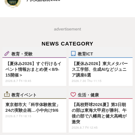
advertisement
NEWS CATEGORY
教育・受験
教育ICT
【夏休み2026】すぐ行けるイ
【夏休み2026】東大メタバー
ベント情報おまとめ便＜8/9-
ス工学部、生成AIなどジュニ
15開催＞
ア講座6選
2026.8.7 Fri 19:45
2026.7.30 Thu 11:15
教育イベント
生活・健康
東京都市大「科学体験教室」
【高校野球2026夏】第3日朝
24の実験企画…小中向け9/6
の部は東海大甲府が勝利、午
後の部で八幡商と健大高崎が
2026.8.7 Fri 18:15
激突
2026.8.7 Fri 12:45