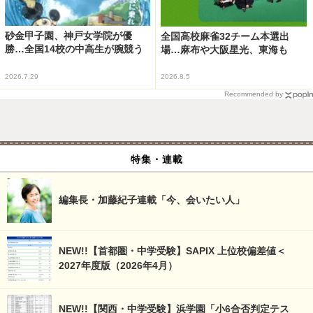
砂金甲子園、神戸女学院が優
全国高校麻雀32チーム本選出
勝…全国14校の中高生が腕競う
場…麻布や大阪星光、東海も
2026.7.29
2026.8.5
Recommended by
特集・連載
編集長・加藤紀子連載「今、会いたい人」
NEW!!【首都圏・中学受験】SAPIX 上位校偏差値＜
2027年度版（2026年4月）
NEW!!【関西・中学受験】浜学園「小6合否判定テス