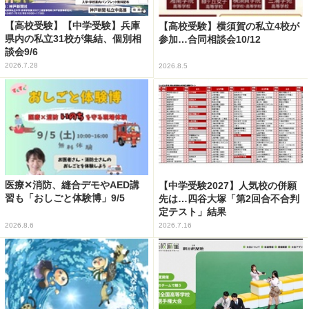
【高校受験】【中学受験】兵庫
【高校受験】横須賀の私立4校が
県内の私立31校が集結、個別相
参加…合同相談会10/12
談会9/6
2026.7.28
2026.8.5
医療✕消防、縫合デモやAED講
【中学受験2027】人気校の併願
習も「おしごと体験博」9/5
先は…四谷大塚「第2回合不合判
定テスト」結果
2026.8.6
2026.7.16