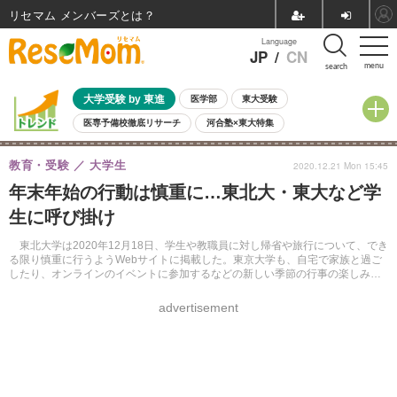
リセマム メンバーズ
Language
JP
/
CN
menu
search
大学受験 by 東進
医学部
東大受験
医専予備校徹底リサーチ
河合塾×東大特集
親子で考える大学選び
高校受験
中学受験
小学校受験
教育・受験
大学生
2020.12.21 Mon 15:45
共通テスト
夏休み
8月開催学校説明会・相談会
年末年始の行動は慎重に…東北大・東大など学
8月開催イベント・WS
全国公立高校 過去問
人気記事
生に呼び掛け
自由研究教材（小学生向け）
自由研究教材（中学生向け）
ランキング
東北大学は2020年12月18日、学生や教職員に対し帰省や旅行について、でき
る限り慎重に行うようWebサイトに掲載した。東京大学も、自宅で家族と過ご
したり、オンラインのイベントに参加するなどの新しい季節の行事の楽しみ方
を検討するよう呼び掛けている。
advertisement