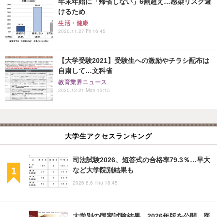
年末年始に「帰省しない」6割超え…感染リスク避
けるため
生活・健康
2020.11.27 Fri 16:45
【大学受験2021】受験生への激励やチラシ配布は
自粛して…文科省
教育業界ニュース
2020.12.21 Mon 13:15
大学生アクセスランキング
司法試験2026、短答式の合格率79.3％…早大
など大学院別結果も
2026.8.6 Thu 18:45
大学別の国家試験結果、2026年版を公開…医