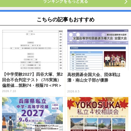
ランキングをもっと見る
こちらの記事もおすすめ
【中学受験2027】四谷大塚、第2
高校囲碁全国大会、団体戦は
回合不合判定テスト（7/5実施）
灘・南山女子部が優勝
偏差値…筑駒74・桜蔭70＜PR＞
2026.7.10
2026.8.5