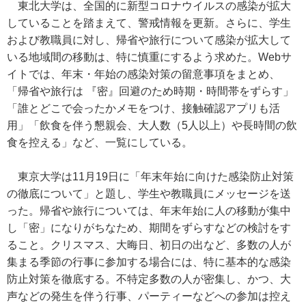
東北大学は、全国的に新型コロナウイルスの感染が拡大
していることを踏まえて、警戒情報を更新。さらに、学生
および教職員に対し、帰省や旅行について感染が拡大して
いる地域間の移動は、特に慎重にするよう求めた。Webサ
イトでは、年末・年始の感染対策の留意事項をまとめ、
「帰省や旅行は 『密』回避のため時期・時間帯をずらす」
「誰とどこで会ったかメモをつけ、接触確認アプリも活
用」「飲食を伴う懇親会、大人数（5人以上）や長時間の飲
食を控える」など、一覧にしている。
東京大学は11月19日に「年末年始に向けた感染防止対策
の徹底について」と題し、学生や教職員にメッセージを送
った。帰省や旅行については、年末年始に人の移動が集中
し「密」になりがちなため、期間をずらすなどの検討をす
ること。クリスマス、大晦日、初日の出など、多数の人が
集まる季節の行事に参加する場合には、特に基本的な感染
防止対策を徹底する。不特定多数の人が密集し、かつ、大
声などの発生を伴う行事、パーティーなどへの参加は控え