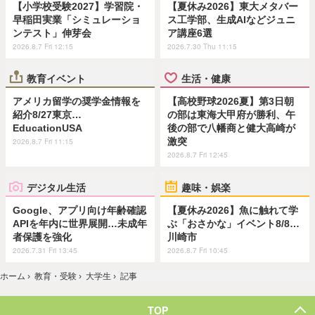
【小学校受験2027】学習院・
【夏休み2026】東大メタバー
早稲田実業「シミュレーショ
ス工学部、生成AIなどジュニ
ンテスト」伸芽会
ア講座6選
2026.8.7 Fri 12:15
2026.7.30 Thu 11:15
教育イベント
生活・健康
アメリカ留学の奨学金情報を
【高校野球2026夏】第3日朝
紹介8/27東京…
の部は東海大甲府が勝利、午
EducationUSA
後の部で八幡商と健大高崎が
激突
2026.8.7 Fri 11:15
2026.8.7 Fri 12:45
デジタル生活
趣味・娯楽
Google、アプリ向け年齢確認
【夏休み2026】魚に触れて学
APIを年内に世界展開…未成年
ぶ「おさかな」イベント8/8…
者保護を強化
川崎市
2026.7.31 Fri 13:45
2026.8.7 Fri 10:45
ホーム
›
教育・受験
›
大学生
›
記事
TOP