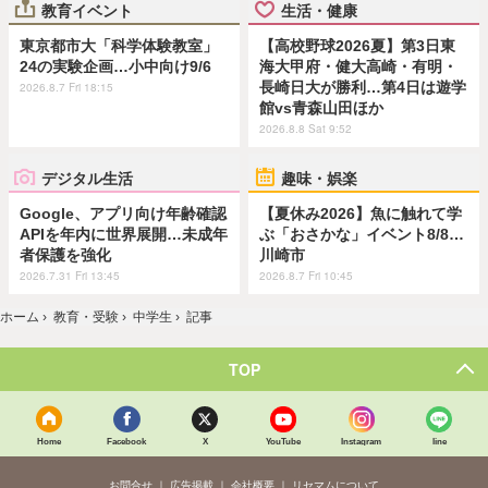
教育イベント
生活・健康
東京都市大「科学体験教室」
【高校野球2026夏】第3日東
24の実験企画…小中向け9/6
海大甲府・健大高崎・有明・
長崎日大が勝利…第4日は遊学
2026.8.7 Fri 18:15
館vs青森山田ほか
2026.8.8 Sat 9:52
デジタル生活
趣味・娯楽
Google、アプリ向け年齢確認
【夏休み2026】魚に触れて学
APIを年内に世界展開…未成年
ぶ「おさかな」イベント8/8…
者保護を強化
川崎市
2026.7.31 Fri 13:45
2026.8.7 Fri 10:45
ホーム
›
教育・受験
›
中学生
›
記事
TOP
Home
Facebook
X
YouTube
Instagram
line
お問合せ
広告掲載
会社概要
リセマムについて