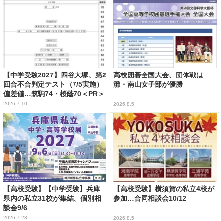
【中学受験2027】四谷大塚、第2
高校囲碁全国大会、団体戦は
回合不合判定テスト（7/5実施）
灘・南山女子部が優勝
偏差値…筑駒74・桜蔭70＜PR＞
2026.7.10
2026.8.5
【高校受験】【中学受験】兵庫
【高校受験】横須賀の私立4校が
県内の私立31校が集結、個別相
参加…合同相談会10/12
談会9/6
2026.7.28
2026.8.5