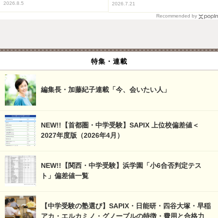
2026.8.5
2026.7.21
Recommended by
特集・連載
編集長・加藤紀子連載「今、会いたい人」
NEW!!【首都圏・中学受験】SAPIX 上位校偏差値＜
2027年度版（2026年4月）
NEW!!【関西・中学受験】浜学園「小6合否判定テス
ト」偏差値一覧
【中学受験の塾選び】SAPIX・日能研・四谷大塚・早稲
アカ・エルカミノ・グノーブルの特徴・費用と合格力