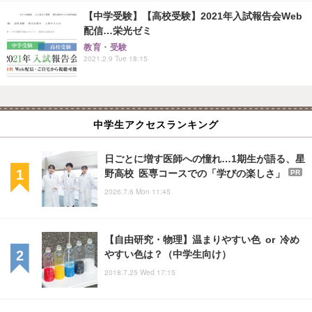
【中学受験】【高校受験】2021年入試報告会Web
配信…栄光ゼミ
教育・受験
2021.2.9 Tue 18:15
中学生アクセスランキング
日ごとに増す医師への憧れ…1期生が語る、星
野高校 医専コースでの「学びの楽しさ」
PR
2026.7.6 Mon 11:45
【自由研究・物理】温まりやすい色 or 冷め
やすい色は？（中学生向け）
2018.7.25 Wed 17:15