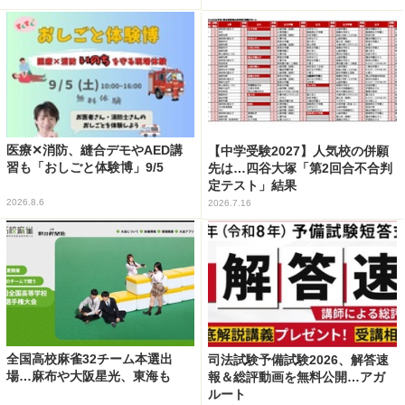
医療✕消防、縫合デモやAED講
【中学受験2027】人気校の併願
習も「おしごと体験博」9/5
先は…四谷大塚「第2回合不合判
定テスト」結果
2026.8.6
2026.7.16
全国高校麻雀32チーム本選出
司法試験予備試験2026、解答速
場…麻布や大阪星光、東海も
報＆総評動画を無料公開…アガ
ルート