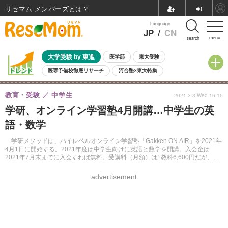
リセマム メンバーズ
Language
JP
/
CN
menu
search
大学受験 by 東進
医学部
東大受験
医専予備校徹底リサーチ
河合塾×東大特集
親子で考える大学選び
高校受験
中学受験
小学校受験
教育・受験
中学生
2021.3.3 Wed 16:15
共通テスト
夏休み
8月開催学校説明会・相談会
学研、オンライン学習塾4月開講…中学生の英
8月開催イベント・WS
全国公立高校 過去問
人気記事
語・数学
自由研究教材（小学生向け）
自由研究教材（中学生向け）
ランキング
学研メソッドは、ハイレベルオンライン学習塾「Gakken ON AIR」を2021年
4月1日に開始する。2021年度は中学生向けに英語と数学を開講。入会金は
2021年7月末までに入会すれば無料。受講料（月額）は1教科6,600円だが、初
月のみ0円。
advertisement