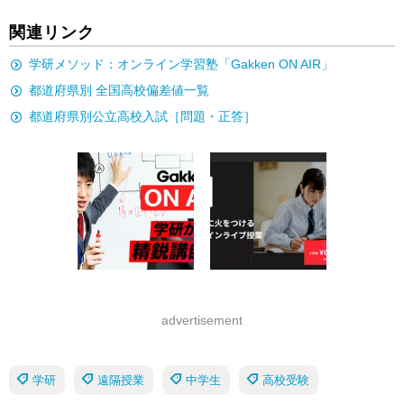
関連リンク
学研メソッド：オンライン学習塾「Gakken ON AIR」
都道府県別 全国高校偏差値一覧
都道府県別公立高校入試［問題・正答］
advertisement
学研
遠隔授業
中学生
高校受験