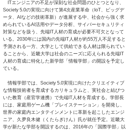
ITエンジニアの不足が深刻な社会問題のひとつとなり、
Society 5.0の実現に向けて第4次産業革命（IoT、ビッグデ
ータ、AIなどの技術革新）が進展する中、社会から強く求
められているAI活用やデータ分析、サイバーセキュリティ
対策などを扱う、先端IT人材の育成が必要不可欠となって
いる。2030年には国内の先端IT人材が約55万人不足すると
予測される一方、大学として供給できる人材は限られてい
ることから、近畿大学は社会のニーズに応えられる先端IT
人材の育成に特化した新学部「情報学部」の開設を予定し
ている。
情報学部では、Society 5.0実現に向けたクリエイティブ
な情報技術者を育成するカリキュラムと、実社会と結びつ
いた教育（産官学連携）で先端IT人材を育成する。学部長
には、家庭用ゲーム機「プレイステーション」を開発し、
世界の家庭内エンタテインメントに革新を起こしたエンジ
ニア、久夛良木健（くたらぎけん）氏が就任予定。近畿大
学が新たな学部を開設するのは、2016年の「国際学部」以