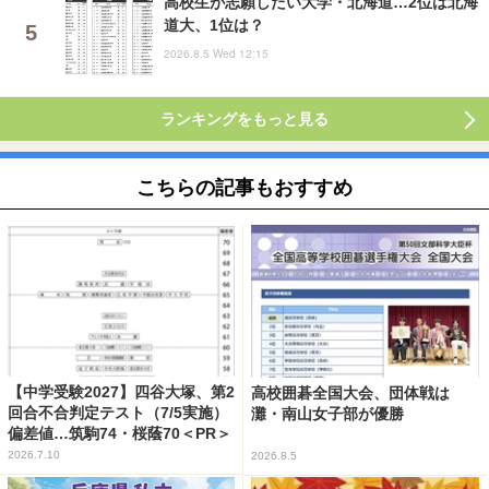
高校生が志願したい大学・北海道…2位は北海
道大、1位は？
2026.8.5 Wed 12:15
ランキングをもっと見る
こちらの記事もおすすめ
【中学受験2027】四谷大塚、第2
高校囲碁全国大会、団体戦は
回合不合判定テスト（7/5実施）
灘・南山女子部が優勝
偏差値…筑駒74・桜蔭70＜PR＞
2026.7.10
2026.8.5