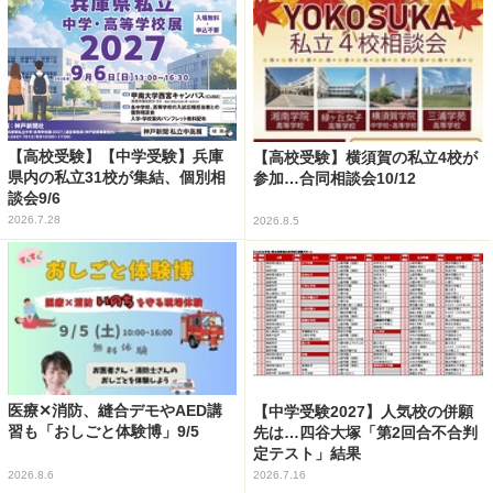
【高校受験】【中学受験】兵庫
【高校受験】横須賀の私立4校が
県内の私立31校が集結、個別相
参加…合同相談会10/12
談会9/6
2026.7.28
2026.8.5
医療✕消防、縫合デモやAED講
【中学受験2027】人気校の併願
習も「おしごと体験博」9/5
先は…四谷大塚「第2回合不合判
定テスト」結果
2026.8.6
2026.7.16