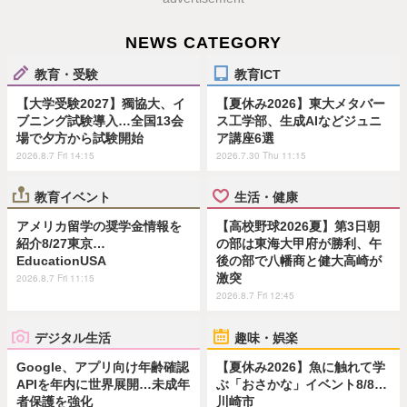
NEWS CATEGORY
教育・受験
教育ICT
【大学受験2027】獨協大、イ
【夏休み2026】東大メタバー
ブニング試験導入…全国13会
ス工学部、生成AIなどジュニ
場で夕方から試験開始
ア講座6選
2026.8.7 Fri 14:15
2026.7.30 Thu 11:15
教育イベント
生活・健康
アメリカ留学の奨学金情報を
【高校野球2026夏】第3日朝
紹介8/27東京…
の部は東海大甲府が勝利、午
EducationUSA
後の部で八幡商と健大高崎が
激突
2026.8.7 Fri 11:15
2026.8.7 Fri 12:45
デジタル生活
趣味・娯楽
Google、アプリ向け年齢確認
【夏休み2026】魚に触れて学
APIを年内に世界展開…未成年
ぶ「おさかな」イベント8/8…
者保護を強化
川崎市