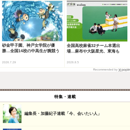
砂金甲子園、神戸女学院が優
全国高校麻雀32チーム本選出
勝…全国14校の中高生が腕競う
場…麻布や大阪星光、東海も
2026.7.29
2026.8.5
Recommended by
特集・連載
編集長・加藤紀子連載「今、会いたい人」