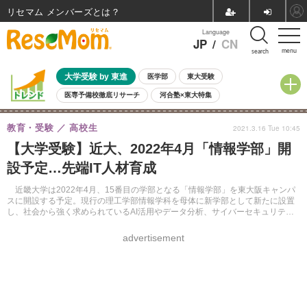
リセマム メンバーズ
Language
JP
/
CN
menu
search
大学受験 by 東進
医学部
東大受験
医専予備校徹底リサーチ
河合塾×東大特集
親子で考える大学選び
高校受験
中学受験
小学校受験
教育・受験
高校生
2021.3.16 Tue 10:45
共通テスト
夏休み
8月開催学校説明会・相談会
【大学受験】近大、2022年4月「情報学部」開
8月開催イベント・WS
全国公立高校 過去問
人気記事
設予定…先端IT人材育成
自由研究教材（小学生向け）
自由研究教材（中学生向け）
ランキング
近畿大学は2022年4月、15番目の学部となる「情報学部」を東大阪キャンパ
スに開設する予定。現行の理工学部情報学科を母体に新学部として新たに設置
し、社会から強く求められているAI活用やデータ分析、サイバーセキュリティ
対策などを扱う、先端IT人材の育成を目指す。
advertisement