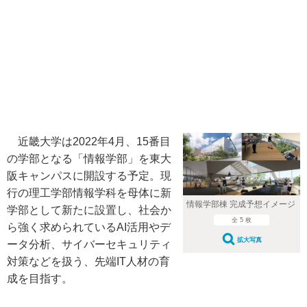
近畿大学は2022年4月、15番目
の学部となる「情報学部」を東大
阪キャンパスに開設する予定。現
行の理工学部情報学科を母体に新
情報学部棟 完成予想イメージ
学部として新たに設置し、社会か
全 5 枚
ら強く求められているAI活用やデ
拡大写真
ータ分析、サイバーセキュリティ
対策などを扱う、先端IT人材の育
成を目指す。