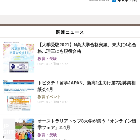
関連ニュース
【大学受験2021】N高大学合格実績、東大に4名合
格…理三にも現役合格
教育・受験
2021.3.25 Thu 14:45
トビタテ！留学JAPAN、新高1生向け第7期募集相
談会4月
教育イベント
2021.3.25 Thu 19:45
オーストラリアトップ8大学が集う「オンライン留
学フェア」2-4月
教育・受験
2021.2.8 Mon 15:45