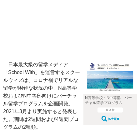
日本最大級の留学メディア
「School With」を運営するスクー
ルウィズは、コロナ禍でリアルな
留学が困難な状況の中、N高等学
校およびN中等部向けにバーチャ
N高等学校・N中等部 バー
チャル留学プログラム
ル留学プログラムを企画開発。
全 3 枚
2021年3月より実施すると発表し
た。期間は2週間および4週間プロ
拡大写真
グラムの2種類。