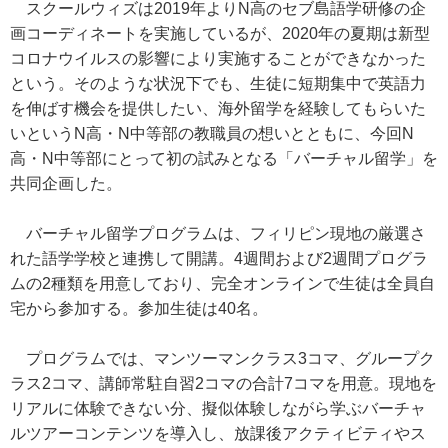
スクールウィズは2019年よりN高のセブ島語学研修の企
画コーディネートを実施しているが、2020年の夏期は新型
コロナウイルスの影響により実施することができなかった
という。そのような状況下でも、生徒に短期集中で英語力
を伸ばす機会を提供したい、海外留学を経験してもらいた
いというN高・N中等部の教職員の想いとともに、今回N
高・N中等部にとって初の試みとなる「バーチャル留学」を
共同企画した。
バーチャル留学プログラムは、フィリピン現地の厳選さ
れた語学学校と連携して開講。4週間および2週間プログラ
ムの2種類を用意しており、完全オンラインで生徒は全員自
宅から参加する。参加生徒は40名。
プログラムでは、マンツーマンクラス3コマ、グループク
ラス2コマ、講師常駐自習2コマの合計7コマを用意。現地を
リアルに体験できない分、擬似体験しながら学ぶバーチャ
ルツアーコンテンツを導入し、放課後アクティビティやス