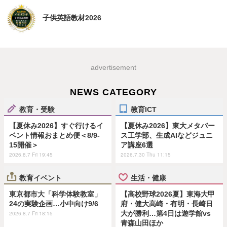
子供英語教材2026
advertisement
NEWS CATEGORY
教育・受験
教育ICT
【夏休み2026】すぐ行けるイ
【夏休み2026】東大メタバー
ベント情報おまとめ便＜8/9-
ス工学部、生成AIなどジュニ
15開催＞
ア講座6選
2026.8.7 Fri 19:45
2026.7.30 Thu 11:15
教育イベント
生活・健康
東京都市大「科学体験教室」
【高校野球2026夏】東海大甲
24の実験企画…小中向け9/6
府・健大高崎・有明・長崎日
大が勝利…第4日は遊学館vs
2026.8.7 Fri 18:15
青森山田ほか