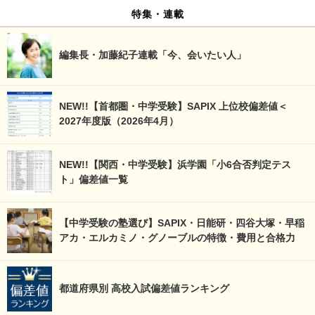
特集・連載
編集長・加藤紀子連載「今、会いたい人」
NEW!!【首都圏・中学受験】SAPIX 上位校偏差値＜
2027年度版（2026年4月）
NEW!!【関西・中学受験】浜学園「小6合否判定テス
ト」偏差値一覧
【中学受験の塾選び】SAPIX・日能研・四谷大塚・早稲
アカ・エルカミノ・グノーブルの特徴・費用と合格力
都道府県別 高校入試偏差値ランキング