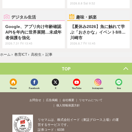
2026.8.8 Sat 9:52
デジタル生活
趣味・娯楽
Google、アプリ向け年齢確認
【夏休み2026】魚に触れて学
APIを年内に世界展開…未成年
ぶ「おさかな」イベント8/8…
者保護を強化
川崎市
2026.7.31 Fri 13:45
2026.8.7 Fri 10:45
ホーム
›
教育ICT
›
高校生
›
記事
TOP
Home
Facebook
X
YouTube
Instagram
line
お問合せ
広告掲載
会社概要
リセマムについて
個人情報保護方針
リセマムは、株式会社イード（東証グロース上場）の運
営するサービスです。
証券コード：6038