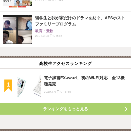
留学生と我が家だけのドラマを紡ぐ、AFSホスト
ファミリープログラム
教育・受験
2021.3.25 Thu 9:15
高校生アクセスランキング
電子辞書EX-word、初のWi-Fi対応…全13機
種発売
2020.1.9 Thu 16:45
ランキングをもっと見る