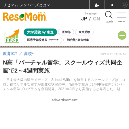
リセマム メンバーズ
Language
JP
/
CN
menu
search
大学受験 by 東進
医学部
東大受験
医専予備校徹底リサーチ
河合塾×東大特集
親子で考える大学選び
高校受験
中学受験
小学校受験
教育ICT
高校生
2021.3.26 Fri 15:45
共通テスト
夏休み
8月開催学校説明会・相談会
N高「バーチャル留学」スクールウィズ共同企
8月開催イベント・WS
全国公立高校 過去問
人気記事
画で2～4週間実施
自由研究教材（小学生向け）
自由研究教材（中学生向け）
ランキング
日本最大級の留学メディア「School With」を運営するスクールウィズは、コ
ロナ禍でリアルな留学が困難な状況の中、N高等学校およびN中等部向けにバー
チャル留学プログラムを企画開発。2021年3月より実施すると発表した。期間
は2週間および4週間プログラムの2種類。
advertisement