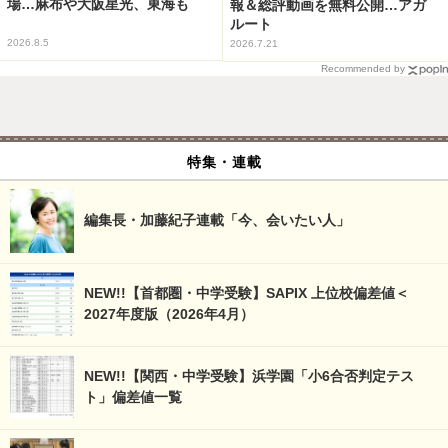
場…麻布や大阪星光、東海も
報＆総評動画を無料公開…アガ
ルート
2026.8.5
2026.7.21
Recommended by
特集・連載
編集長・加藤紀子連載「今、会いたい人」
NEW!!【首都圏・中学受験】SAPIX 上位校偏差値＜
2027年度版（2026年4月）
NEW!!【関西・中学受験】浜学園「小6合否判定テス
ト」偏差値一覧