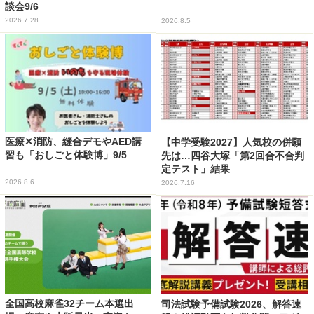
談会9/6
2026.7.28
2026.8.5
医療✕消防、縫合デモやAED講
【中学受験2027】人気校の併願
習も「おしごと体験博」9/5
先は…四谷大塚「第2回合不合判
定テスト」結果
2026.8.6
2026.7.16
全国高校麻雀32チーム本選出
司法試験予備試験2026、解答速