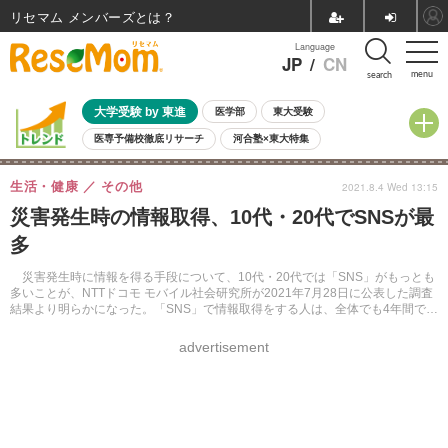
リセマム メンバーズ
Language
JP
/
CN
menu
search
大学受験 by 東進
医学部
東大受験
医専予備校徹底リサーチ
河合塾×東大特集
親子で考える大学選び
高校受験
中学受験
小学校受験
生活・健康
その他
2021.8.4 Wed 13:15
共通テスト
夏休み
8月開催学校説明会・相談会
災害発生時の情報取得、10代・20代でSNSが最
8月開催イベント・WS
全国公立高校 過去問
人気記事
多
自由研究教材（小学生向け）
自由研究教材（中学生向け）
ランキング
災害発生時に情報を得る手段について、10代・20代では「SNS」がもっとも
多いことが、NTTドコモ モバイル社会研究所が2021年7月28日に公表した調査
結果より明らかになった。「SNS」で情報取得をする人は、全体でも4年間で約
2倍に増えている。
advertisement