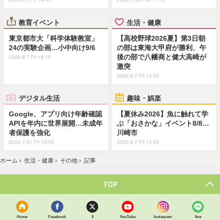
教育イベント
生活・健康
東京都市大「科学体験教室」
【高校野球2026夏】第3日朝
24の実験企画…小中向け9/6
の部は東海大甲府が勝利、午
後の部で八幡商と健大高崎が
2026.8.7 Fri 18:15
激突
2026.8.7 Fri 12:45
デジタル生活
趣味・娯楽
Google、アプリ向け年齢確認
【夏休み2026】魚に触れて学
APIを年内に世界展開…未成年
ぶ「おさかな」イベント8/8…
者保護を強化
川崎市
2026.7.31 Fri 13:45
2026.8.7 Fri 10:45
ホーム
›
生活・健康
›
その他
›
記事
TOP
Home
Facebook
X
YouTube
Instagram
line