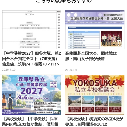
こちらの記事もおすすめ
【中学受験2027】四谷大塚、第2
高校囲碁全国大会、団体戦は
回合不合判定テスト（7/5実施）
灘・南山女子部が優勝
偏差値…筑駒74・桜蔭70＜PR＞
2026.7.10
2026.8.5
【高校受験】【中学受験】兵庫
【高校受験】横須賀の私立4校が
県内の私立31校が集結、個別相
参加…合同相談会10/12