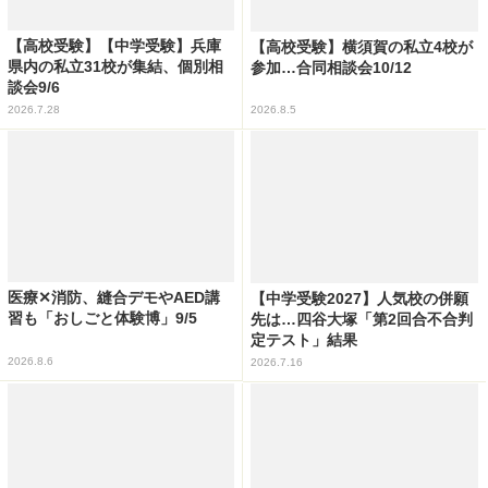
【高校受験】【中学受験】兵庫
【高校受験】横須賀の私立4校が
県内の私立31校が集結、個別相
参加…合同相談会10/12
談会9/6
2026.7.28
2026.8.5
医療✕消防、縫合デモやAED講
【中学受験2027】人気校の併願
習も「おしごと体験博」9/5
先は…四谷大塚「第2回合不合判
定テスト」結果
2026.8.6
2026.7.16