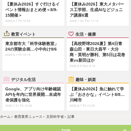
【夏休み2026】すぐ行けるイ
【夏休み2026】東大メタバー
ベント情報おまとめ便＜8/9-
ス工学部、生成AIなどジュニ
15開催＞
ア講座6選
2026.8.7 Fri 19:45
2026.7.30 Thu 11:15
教育イベント
生活・健康
東京都市大「科学体験教室」
【高校野球2026夏】第4日青
24の実験企画…小中向け9/6
森山田・東日大昌平・大分
商・英明が勝利、第5日は花巻
2026.8.7 Fri 18:15
東vs新田ほか
2026.8.9 Sun 9:15
デジタル生活
趣味・娯楽
Google、アプリ向け年齢確認
【夏休み2026】魚に触れて学
APIを年内に世界展開…未成年
ぶ「おさかな」イベント8/8…
者保護を強化
川崎市
2026.7.31 Fri 13:45
2026.8.7 Fri 10:45
ホーム
›
教育業界ニュース
›
文部科学省
›
記事
TOP