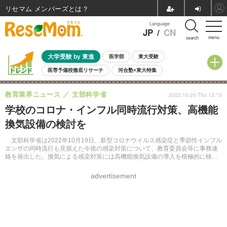
リセマム メンバーズ
Language
JP
/
CN
menu
search
大学受験 by 東進
医学部
東大受験
医専予備校徹底リサーチ
河合塾×東大特集
親子で考える大学選び
高校受験
中学受験
小学校受験
教育業界ニュース
文部科学省
2022.10.20 Thu 13:15
共通テスト
夏休み
8月開催学校説明会・相談会
学校のコロナ・インフル同時流行対策、高機能
8月開催イベント・WS
全国公立高校 過去問
人気記事
換気設備の検討を
自由研究教材（小学生向け）
自由研究教材（中学生向け）
ランキング
文部科学省は2022年10月19日、新型コロナウイルス感染症と季節性インフル
エンザの同時流行も見据えた今後の感染対策について、教育委員会等に事務連
絡を発出した。換気による感染対策には高機能換気設備の導入を積極的に検討
するよう求めている。
advertisement