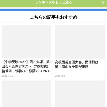
ランキングをもっと見る
こちらの記事もおすすめ
【中学受験2027】四谷大塚、第2
高校囲碁全国大会、団体戦は
回合不合判定テスト（7/5実施）
灘・南山女子部が優勝
偏差値…筑駒74・桜蔭70＜PR＞
2026.7.10
2026.8.5