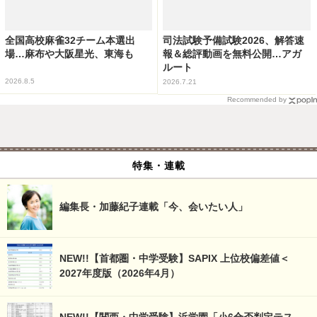
全国高校麻雀32チーム本選出
司法試験予備試験2026、解答速
場…麻布や大阪星光、東海も
報＆総評動画を無料公開…アガ
ルート
2026.8.5
2026.7.21
Recommended by
特集・連載
編集長・加藤紀子連載「今、会いたい人」
NEW!!【首都圏・中学受験】SAPIX 上位校偏差値＜
2027年度版（2026年4月）
NEW!!【関西・中学受験】浜学園「小6合否判定テス