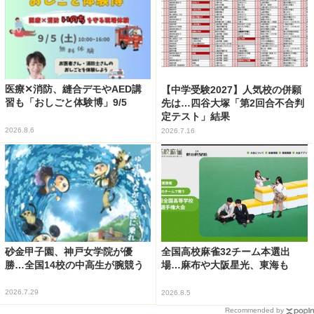
医療✕消防、縫合デモやAED講
【中学受験2027】人気校の併願
習も「おしごと体験博」9/5
先は…四谷大塚「第2回合不合判
定テスト」結果
2026.8.6
2026.7.16
砂金甲子園、神戸女学院が優
全国高校麻雀32チーム本選出
勝…全国14校の中高生が腕競う
場…麻布や大阪星光、東海も
2026.7.29
2026.8.5
Recommended by