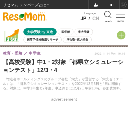
リセマム メンバーズ
Language
JP
/
CN
menu
search
大学受験 by 東進
医学部
東大受験
医専予備校徹底リサーチ
河合塾×東大特集
親子で考える大学選び
高校受験
中学受験
小学校受験
教育・受験
中学生
2022.11.14 Mon 16:15
共通テスト
夏休み
8月開催学校説明会・相談会
【高校受験】中1・2対象「都県立シミュレーシ
8月開催イベント・WS
全国公立高校 過去問
人気記事
ョンテスト」12/3・4
自由研究教材（小学生向け）
自由研究教材（中学生向け）
ランキング
増進会ホールディングスのグループ会社「栄光」が運営する「栄光ゼミナー
ル」は、「都県立シミュレーションテスト」を2022年12月3日と4日に開催す
る。対象は、中学1年生と2年生。申込締切は12月2日午前10時。参加費無料。
advertisement