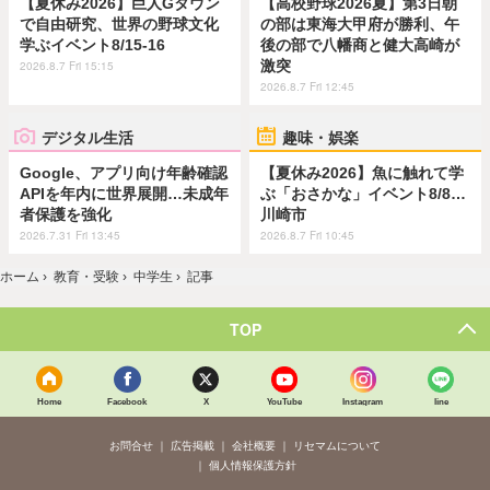
【夏休み2026】巨人Gタウン
【高校野球2026夏】第3日朝
で自由研究、世界の野球文化
の部は東海大甲府が勝利、午
学ぶイベント8/15-16
後の部で八幡商と健大高崎が
激突
2026.8.7 Fri 15:15
2026.8.7 Fri 12:45
デジタル生活
趣味・娯楽
Google、アプリ向け年齢確認
【夏休み2026】魚に触れて学
APIを年内に世界展開…未成年
ぶ「おさかな」イベント8/8…
者保護を強化
川崎市
2026.7.31 Fri 13:45
2026.8.7 Fri 10:45
ホーム
›
教育・受験
›
中学生
›
記事
TOP
Home
Facebook
X
YouTube
Instagram
line
お問合せ
広告掲載
会社概要
リセマムについて
個人情報保護方針