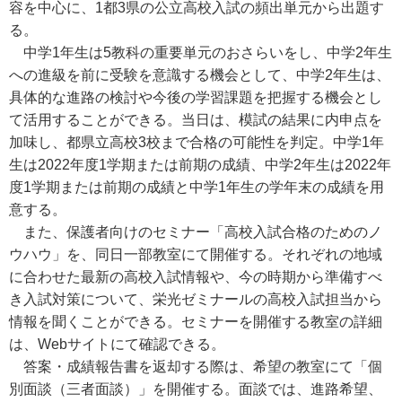
容を中心に、1都3県の公立高校入試の頻出単元から出題す
る。
中学1年生は5教科の重要単元のおさらいをし、中学2年生
への進級を前に受験を意識する機会として、中学2年生は、
具体的な進路の検討や今後の学習課題を把握する機会とし
て活用することができる。当日は、模試の結果に内申点を
加味し、都県立高校3校まで合格の可能性を判定。中学1年
生は2022年度1学期または前期の成績、中学2年生は2022年
度1学期または前期の成績と中学1年生の学年末の成績を用
意する。
また、保護者向けのセミナー「高校入試合格のためのノ
ウハウ」を、同日一部教室にて開催する。それぞれの地域
に合わせた最新の高校入試情報や、今の時期から準備すべ
き入試対策について、栄光ゼミナールの高校入試担当から
情報を聞くことができる。セミナーを開催する教室の詳細
は、Webサイトにて確認できる。
答案・成績報告書を返却する際は、希望の教室にて「個
別面談（三者面談）」を開催する。面談では、進路希望、