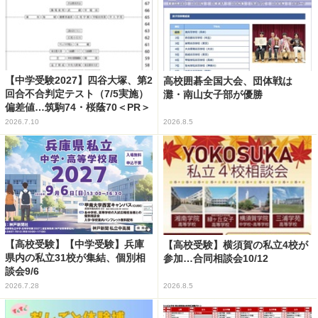
【中学受験2027】四谷大塚、第2
高校囲碁全国大会、団体戦は
回合不合判定テスト（7/5実施）
灘・南山女子部が優勝
偏差値…筑駒74・桜蔭70＜PR＞
2026.7.10
2026.8.5
【高校受験】【中学受験】兵庫
【高校受験】横須賀の私立4校が
県内の私立31校が集結、個別相
参加…合同相談会10/12
談会9/6
2026.7.28
2026.8.5