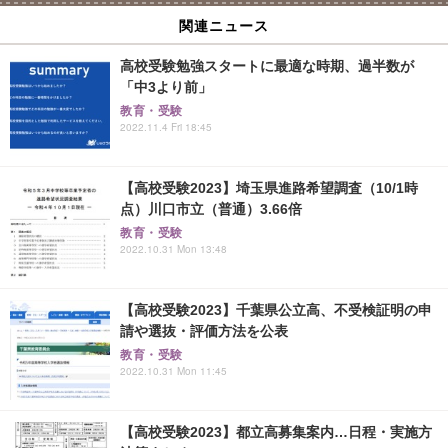
関連ニュース
高校受験勉強スタートに最適な時期、過半数が
「中3より前」
教育・受験
2022.11.4 Fri 18:45
【高校受験2023】埼玉県進路希望調査（10/1時
点）川口市立（普通）3.66倍
教育・受験
2022.10.31 Mon 13:48
【高校受験2023】千葉県公立高、不受検証明の申
請や選抜・評価方法を公表
教育・受験
2022.10.31 Mon 11:45
【高校受験2023】都立高募集案内…日程・実施方