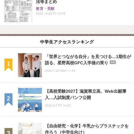
法等まとめ
教育・受験
2022.10.28 Fri 15:15
中学生アクセスランキング
「世界とつながる自分」を見つける…1期生が
語る、星野高校GFC入学後の実り
PR
2026.7.22 Wed 11:45
【高校受験2027】滋賀県立高、Web出願導
入…入試制度パンフ公開
2026.8.7 Fri 14:45
【自由研究・化学】牛乳からプラスチックを
作ろう（中学生向け）