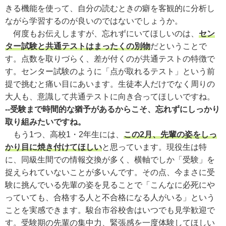
きる機能を使って、自分の読むときの癖を客観的に分析し
ながら学習するのが良いのではないでしょうか。
何度もお伝えしますが、忘れずにいてほしいのは、
セン
ター試験と共通テストはまったくの別物
だということで
す。点数を取りづらく、差が付くのが共通テストの特徴で
す。センター試験のように「点が取れるテスト」という前
提で挑むと痛い目にあいます。生徒本人だけでなく周りの
大人も、意識して共通テストに向き合ってほしいですね。
--受験まで時間的な猶予があるからこそ、忘れずにしっかり
取り組みたいですね。
もう1つ、高校1・2年生には、
この2月、先輩の姿をしっ
かり目に焼き付けてほしい
と思っています。現役生は特
に、同級生間での情報交換が多く、横軸でしか「受験」を
捉えられていないことが多いんです。その点、今まさに受
験に挑んでいる先輩の姿を見ることで「
こんなに必死にや
っていても、合格する人と不合格になる人がいる」という
ことを実感できます。
駿台市谷校舎はいつでも見学歓迎で
す。受験期の先輩の集中力、緊張感を一度体験してほしい