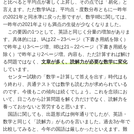
と比べると平均点が著しく上昇し、その点では「易化」と
言えます。ただ数学I
A
は、平均点・度数分布ともに一昨年
の
2021
年と同水準に戻った形ですが、数学II
B
に関しては、
一昨年の
2021
年よりも満点の生徒が少なくなりました。
この要因の
1
つとして、英語と同じく分量の増加がありま
す。具体的には、I
A
は
22～23ページ（下書き用紙を除く）
で昨年より3ページ増、IIBは
21～22ページ（下書き用紙を
除く）で昨年より2ページ増
。内容も、ただ計算すれば解け
る問題ではなく、
文章が多く、読解力が必要な数学に変化
しています。
センター試験の「数学＝計算して答えを出す」時代はも
う終わり、共通テストでは数学も読む力が求められている
のです。今後もこの傾向は続くでしょう。これを念頭にお
いて、日ごろから計算問題を解く力だけでなく、読解力を
養っておかないと苦労すると思います。
国語に関しても、
出題形式は例年通りでしたが、英語・
数学と同じく「読解力」がものを言いました。
過去3か年で
比較してみると、今年の国語は厳しかったといえます。
難