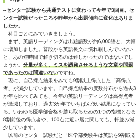
--センター試験から共通テストに変わって今年で3回目。セ
ンター試験だったころや昨年から出題傾向に変化はありま
したか。
科目ごとにみていきましょう。
まず、英語リーディングは出題語数が約
6,000
語と、大幅
に増加しました。普段から英語長文に慣れ親しんでいない
と、あの短時間で解き切るのは難しかったのではないでし
ょうか。
分量が多く、ミスを誘発させるような文章や問題
であったのは間違いない
ですね。
現に、自己採点結果をみても9割以上得点した「高得点
者」が減少しています。自己採点結果の度数分布から過去3
か年を比べてみても、今年の英語リ
ー
ディングは高得点者
が激減しており、過去3か年でいちばん低い結果になってい
る。いわゆる医学部合格を勝ち取るための1つの指標となる
8割前後の得点者や、
100
点に近い層に関しても、軒並み減
少しています。
以前のセンター試験だと「医学部受験生は英語を
9
割取る