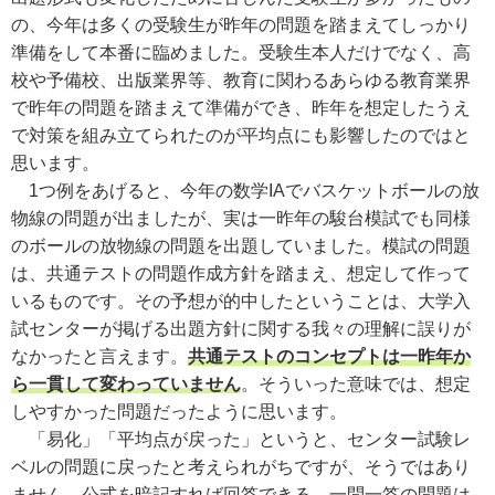
の、今年は多くの受験生が昨年の問題を踏まえてしっかり
準備をして本番に臨めました。受験生本人だけでなく、高
校や予備校、出版業界等、教育に関わるあらゆる教育業界
で昨年の問題を踏まえて準備ができ、昨年を想定したうえ
で対策を組み立てられたのが平均点にも影響したのではと
思います。
1つ例をあげると、今年の数学IAでバスケットボールの放
物線の問題が出ましたが、実は一昨年の駿台模試でも同様
のボールの放物線の問題を出題していました。模試の問題
は、共通テストの問題作成方針を踏まえ、想定して作って
いるものです。その予想が的中したということは、大学入
試センターが掲げる出題方針に関する我々の理解に誤りが
なかったと言えます。
共通テストのコンセプトは一昨年か
ら一貫して変わっていません
。そういった意味では、想定
しやすかった問題だったように思います。
「易化」「平均点が戻った」というと、センター試験レ
ベルの問題に戻ったと考えられがちですが、そうではあり
ません。
公式を暗記すれば回答できる、一問一答の問題は