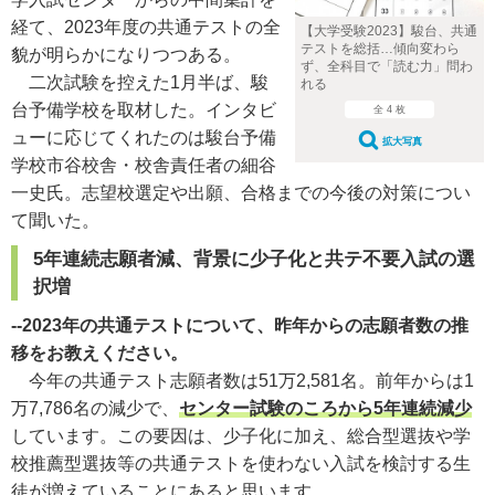
経て、2023年度の共通テストの全
【大学受験2023】駿台、共通
テストを総括…傾向変わら
貌が明らかになりつつある。
ず、全科目で「読む力」問わ
二次試験を控えた1月半ば、駿
れる
台予備学校を取材した。インタビ
全 4 枚
ューに応じてくれたのは駿台予備
拡大写真
学校市谷校舎・校舎責任者の細谷
一史氏。
志望校選定や出願、合格までの今後の対策につい
て聞いた。
5年連続
志願者
減、背景に少子化と共テ不要入試の選
択増
--2023年の共通テストについて、昨年からの志願者数の推
移をお教えください。
今年の共通テスト志願者数は
51
万
2,581
名。前年からは1
万
7,786
名の減少で、
センター試験のころから5年連続減少
しています。この要因は、少子化に加え、総合型選抜や学
校推薦型選抜等の共通テストを使わない入試を検討する生
徒が増えていることにあると思います。