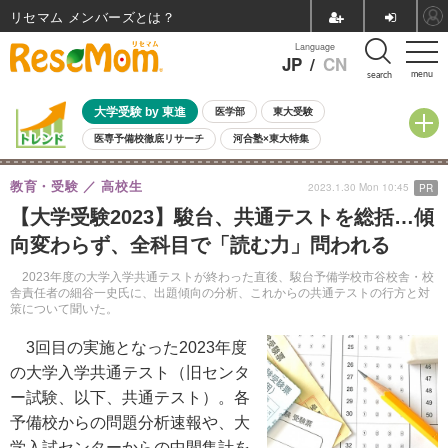
リセマム メンバーズ
Language
JP
/
CN
menu
search
大学受験 by 東進
医学部
東大受験
医専予備校徹底リサーチ
河合塾×東大特集
親子で考える大学選び
高校受験
中学受験
小学校受験
教育・受験
高校生
2023.1.30 Mon 10:45
PR
共通テスト
夏休み
8月開催学校説明会・相談会
【大学受験2023】駿台、共通テストを総括…傾
8月開催イベント・WS
全国公立高校 過去問
人気記事
向変わらず、全科目で「読む力」問われる
自由研究教材（小学生向け）
自由研究教材（中学生向け）
ランキング
2023年度の大学入学共通テストが終わった直後、駿台予備学校市谷校舎・校
舎責任者の細谷一史氏に、出題傾向の分析、これからの共通テストの行方と対
策について聞いた。
3回目の実施となった2023年度
の大学入学共通テスト（旧センタ
ー試験、以下、共通テスト）。各
予備校からの問題分析速報や、大
学入試センターからの中間集計を