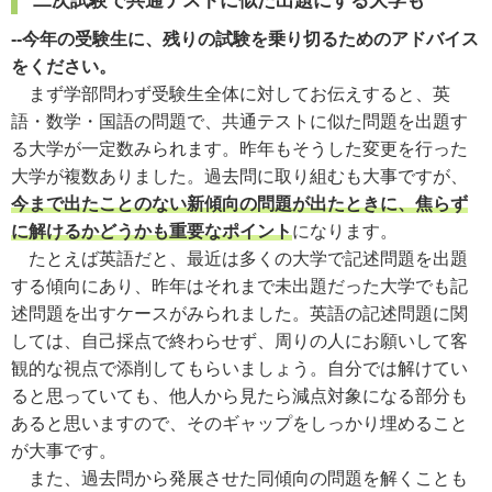
二次試験で共通テストに似た出題にする大学も
--今年の受験生に、残りの試験を乗り切るためのアドバイス
をください。
まず学部問わず受験生全体に対してお伝えすると、英
語・数学・国語の問題で、共通テストに似た問題を出題す
る大学が一定数みられます。昨年もそうした変更を行った
大学が複数ありました。過去問に取り組むも大事ですが、
今まで出たことのない新傾向の問題が出たときに、焦らず
に解けるかどうかも重要なポイント
になります。
たとえば英語だと、最近は多くの大学で記述問題を出題
する傾向にあり、昨年はそれまで未出題だった大学でも記
述問題を出すケ
ー
スがみられました。英語の記述問題に関
しては、自己採点で終わらせず、周りの人にお願いして客
観的な視点で添削してもらいましょう。自分では解けてい
ると思っていても、他人から見たら減点対象になる部分も
あると思いますので、そのギャップをしっかり埋めること
が大事です。
また、過去問から発展させた同傾向の問題を解くことも