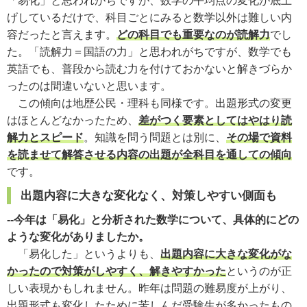
「易化」と思われがちですが、
数学の平均点の変化が底上
げしているだけで、
科目ごとにみると数学以外は難しい内
容だったと言えます。
どの科目でも重要なのが読解力
でし
た。「読解力＝国語の力」と思われがちですが、数学でも
英語でも、普段から読む力を付けておかないと解きづらか
ったのは間違いないと思います。
この傾向は地歴公民・理科も同様です。出題形式の変更
はほとんどなかったため、
差がつく要素としてはやはり読
解力とスピード
。知識を問う問題とは別に、
その場で資料
を読ませて解答させる内容の出題が全科目を通しての傾向
です。
出題内容に大きな変化なく、対策しやすい側面も
--今年は「易化」と分析された数学について、具体的にどの
ような変化がありましたか。
「易化した」というよりも、
出題内容に大きな変化がな
かったので対策がしやすく、解きやすかった
というのが正
しい表現かもしれません。昨年は問題の難易度が上がり、
出題形式も変化したために苦しんだ受験生が多かったもの