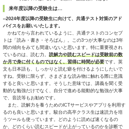
来年度以降の受験生は…
--2024年度以降の受験生に向けて、共通テスト対策のアド
バイスをお願いいたします。
かねてから言われているように、共通テストのコンセプ
トは「読み・書き・そろばん」。この3つが大事なのは3年
間の傾向をみても間違いないと思います。特に重要視され
ているのは、読む力。
読解力や読むスピードは受験前の数
か月で身に付くものではなく、習得に時間が必要
です。英
文も日本語も、しっかりと読む癖を付けるようにしたいで
すね。受験に限らず、さまざまな読み物に触れる際に意識
すると良いと思います。
そうした意味では、講義を聞く受
動的な勉強だけでなく、自分で進める能動的な勉強が大事
で、音読等もお勧めです。
また、読解力を養うためのICTサービスやアプリを利用す
るのも良いと思います。駿台の高卒クラス生は速読力を培
うツ
ー
ルも使っています。どのように読めば速くなるの
か、どのくらい読むスピ
ー
ドが上がっているのかを診断で