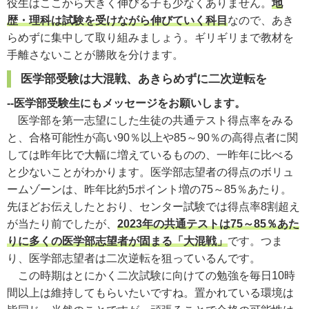
役生はここから大きく伸びる子も少なくありません。
地
歴・理科は試験を受けながら伸びていく科目
なので、あき
らめずに集中して取り組みましょう。ギリギリまで教材を
手離さないことが勝敗を分けます。
医学部受験は大混戦、あきらめずに
二
次逆転を
--医学部受験生にもメッセージをお願いします。
医学部を第一志望にした生徒の共通テスト得点率をみる
と、合格可能性が高い
90
％以上や
85
～
90
％の高得点者に関
しては昨年比で大幅に増えているものの、一昨年に比べる
と少ないことがわかります。医学部志望者の得点のボリュ
ー
ムゾ
ー
ンは、昨年比約5ポイント増の
75
～
85
％あたり。
先ほどお伝えしたとおり、センター試験では得点率8割超え
が当たり前でしたが、
2023年の共通テストは75～85％あた
りに多くの医学部志望者が固まる「大混戦」
です。つま
り、医学部志望者は二次逆転を狙っているんです。
この時期はとにかく二次試験に向けての勉強を毎日
10
時
間以上は維持してもらいたいですね。置かれている環境は