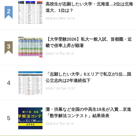
高校生が志願したい大学・北海道…2位は北海
道大、1位は？
2026.8.5 Wed 12:15
【大学受験2026】私大一般入試、首都圏・近
畿で倍率上昇が顕著
2026.7.9 Thu 19:15
「志願したい大学」6エリアで私立が1位…国
公立志向は2年連続低下
2026.7.28 Tue 17:27
灘・渋幕など全国の中高生18名が入賞…京進
「数学解法コンテスト」結果発表
2026.8.6 Thu 16:15