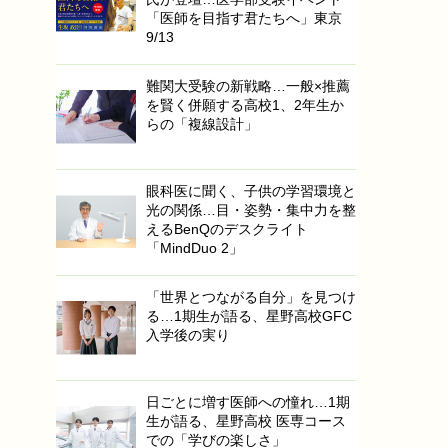
「医師を目指す君たちへ」東京
9/13
難関大受験の新戦略…一般×推薦
を賢く併願する高校1、2年生か
らの「複線設計」
眼科医に聞く、子供の学習環境と
光の関係…目・姿勢・集中力を整
えるBenQのデスクライト
「MindDuo 2」
「世界とつながる自分」を見つけ
る…1期生が語る、星野高校GFC
入学後の実り
日ごとに増す医師への憧れ…1期
生が語る、星野高校 医専コース
での「学びの楽しさ」