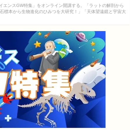
「サイエンスGW特集」をオンライン開講する。「ラットの解剖から
石標本から生物進化のひみつを大研究！」「天体望遠鏡と宇宙大