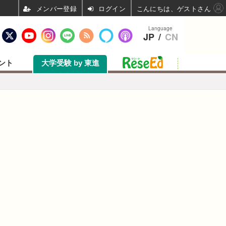
ログイン
こんにちは、ゲストさん
Language
JP
/
CN
ント
大学受験 by 東進