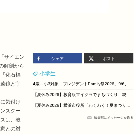
、「サイエン
シェア
ポスト
の解剖から
小学生
」「化石標
望遠鏡と宇
4歳～小3対象「プレジデントFamily祭2026」9/6、東大医療体験も
【夏休み2026】教育版マイクラでまちづくり、親子30組無料…嘉悦大8/24
に気付け
【夏休み2026】横浜市役所「わくわく！夏まつり」おしりたんてい登場…8/15-16
インスクー
編集部にメッセージを送る
ラスは、教
門家との対