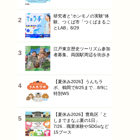
研究者と“ホンモノの実験”体
験、つくば市「つくばまるご
とLAB」8/29
江戸東京歴史ツーリズム参加
者募集、両国駅周辺を街歩き
【夏休み2026】うんちラ
ボ、鶴岡で8/25まで…8/9に
特別WS
【夏休み2026】豊島区「と
しまでまなぶ夏の1日」
7/26…職業体験やSDGsなど
15ブース