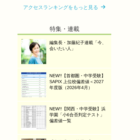
アクセスランキングをもっと見る
特集・連載
編集長・加藤紀子連載「今、
会いたい人」
NEW!!【首都圏・中学受験】
SAPIX 上位校偏差値＜2027
年度版（2026年4月）
NEW!!【関西・中学受験】浜
学園「小6合否判定テスト」
偏差値一覧