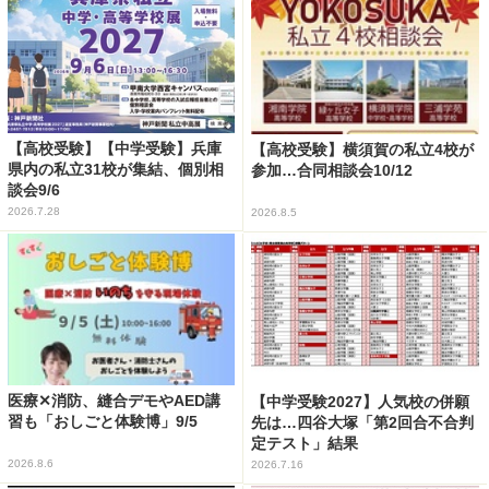
【高校受験】【中学受験】兵庫
【高校受験】横須賀の私立4校が
県内の私立31校が集結、個別相
参加…合同相談会10/12
談会9/6
2026.7.28
2026.8.5
医療✕消防、縫合デモやAED講
【中学受験2027】人気校の併願
習も「おしごと体験博」9/5
先は…四谷大塚「第2回合不合判
定テスト」結果
2026.8.6
2026.7.16