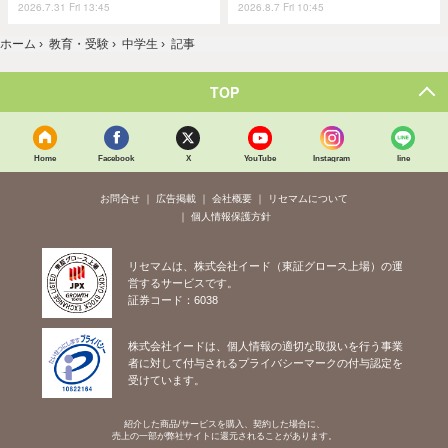
2026.7.31 Fri 13:45
2026.8.7 Fri 10:45
ホーム
›
教育・受験
›
中学生
›
記事
TOP
Home
Facebook
X
YouTube
Instagram
line
お問合せ
広告掲載
会社概要
リセマムについて
個人情報保護方針
リセマムは、株式会社イード（東証グロース上場）の運
営するサービスです。
証券コード：6038
株式会社イードは、個人情報の適切な取扱いを行う事業
者に対して付与されるプライバシーマークの付与認定を
受けています。
紹介した商品/サービスを購入、契約した場合に、
売上の一部が弊社サイトに還元されることがあります。