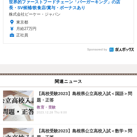
世界的ファーストフードチェーン「バーガーキング」の店
長・SV候補/飲食店/賞与・ボーナスあり
株式会社ビーケー・ジャパン
東京都
月給27万円
正社員
Sponsored by
関連ニュース
【高校受験2023】島根県公立高校入試＜国語＞問
題・正答
教育・受験
2023.12.28 Thu 9:00
【高校受験2023】島根県公立高校入試＜数学＞問