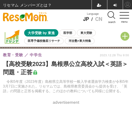
リセマム メンバーズ
Language
JP
/
CN
menu
search
大学受験 by 東進
医学部
東大受験
医専予備校徹底リサーチ
河合塾×東大特集
親子で考える大学選び
高校受験
中学受験
小学校受験
教育・受験
中学生
2023.12.28 Thu 9:00
共通テスト
夏休み
8月開催学校説明会・相談会
【高校受験2023】島根県公立高校入試＜英語＞
8月開催イベント・WS
全国公立高校 過去問
人気記事
問題・正答
自由研究教材（小学生向け）
自由研究教材（中学生向け）
ランキング
令和5年度（2023年度）島根県立高等学校一般入学者選抜学力検査が令和5年
3月7日に実施された。リセマムでは、島根県教育委員会から提供を受け、「英
語」の問題と正答を掲載する。このほかの教科についても同様に公開する。
advertisement