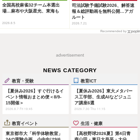
全国高校麻雀32チーム本選出
司法試験予備試験2026、解答速
場…麻布や大阪星光、東海も
報＆総評動画を無料公開…アガ
ルート
2026.8.5
2026.7.21
Recommended by
advertisement
NEWS CATEGORY
教育・受験
教育ICT
【夏休み2026】すぐ行けるイ
【夏休み2026】東大メタバー
ベント情報おまとめ便＜8/9-
ス工学部、生成AIなどジュニ
15開催＞
ア講座6選
2026.8.7 Fri 19:45
2026.7.30 Thu 11:15
教育イベント
生活・健康
東京都市大「科学体験教室」
【高校野球2026夏】第4日青
24の実験企画…小中向け9/6
森山田・東日大昌平・大分