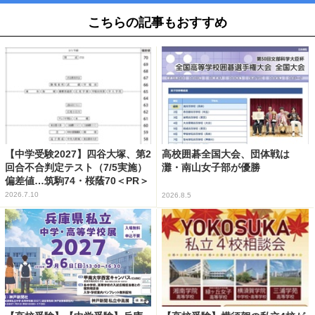
こちらの記事もおすすめ
【中学受験2027】四谷大塚、第2
高校囲碁全国大会、団体戦は
回合不合判定テスト（7/5実施）
灘・南山女子部が優勝
偏差値…筑駒74・桜蔭70＜PR＞
2026.7.10
2026.8.5