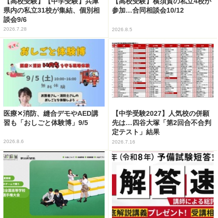
【高校受験】【中学受験】兵庫
【高校受験】横須賀の私立4校が
県内の私立31校が集結、個別相
参加…合同相談会10/12
談会9/6
2026.7.28
2026.8.5
医療✕消防、縫合デモやAED講
【中学受験2027】人気校の併願
習も「おしごと体験博」9/5
先は…四谷大塚「第2回合不合判
定テスト」結果
2026.8.6
2026.7.16