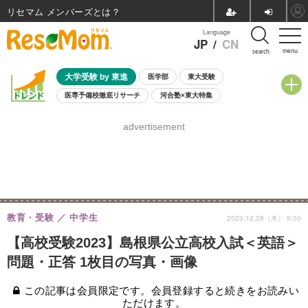
リセマム メンバーズ
Language
JP
/
CN
menu
search
大学受験 by 東進
医学部
東大受験
医専予備校徹底リサーチ
河合塾×東大特集
親子で考える大学選び
高校受験
中学受験
小学校受験
advertisement
共通テスト
夏休み
8月開催学校説明会・相談会
8月開催イベント・WS
全国公立高校 過去問
人気記事
自由研究教材（小学生向け）
自由研究教材（中学生向け）
ランキング
教育・受験
中学生
2023.12.28（木） 9:00
【高校受験2023】島根県公立高校入試＜英語＞
問題・正答 1枚目の写真・画像
この記事は会員限定です。会員登録すると続きをお読みい
ただけます。