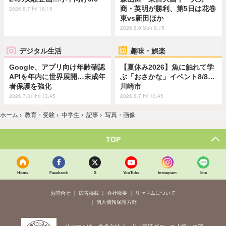
商・英明が勝利、第5日は花巻
2026.8.7 Fri 18:15
東vs新田ほか
2026.8.9 Sun 9:15
デジタル生活
趣味・娯楽
Google、アプリ向け年齢確認
【夏休み2026】魚に触れて学
APIを年内に世界展開…未成年
ぶ「おさかな」イベント8/8…
者保護を強化
川崎市
2026.7.31 Fri 13:45
2026.8.7 Fri 10:45
ホーム
›
教育・受験
›
中学生
›
記事
›
写真・画像
TOP
Home
Facebook
X
YouTube
Instagram
line
お問合せ
広告掲載
会社概要
リセマムについて
個人情報保護方針