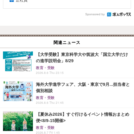
正社員
Sponsored by
関連ニュース
【大学受験】東京科学大や筑波大「国立大学だけ
の進学説明会」8/29
教育・受験
2026.8.6 Thu 23:15
海外大学進学フェア、大阪・東京で9月...担当者と
個別相談
教育・受験
2026.8.6 Thu 21:45
【夏休み2026】すぐ行けるイベント情報おまとめ
便<8/9-15開催>
教育・受験
2026.8.7 Fri 1:45