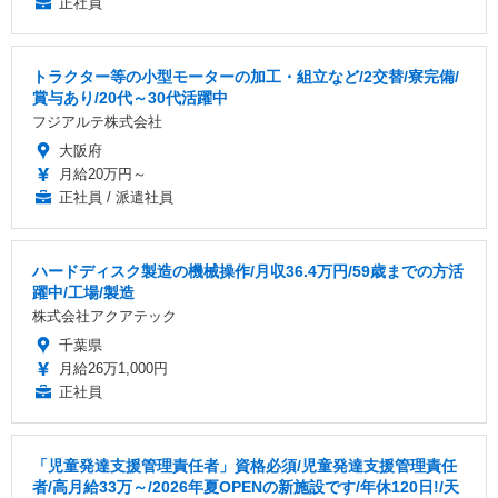
正社員
トラクター等の小型モーターの加工・組立など/2交替/寮完備/
賞与あり/20代～30代活躍中
フジアルテ株式会社
大阪府
月給20万円～
正社員 / 派遣社員
ハードディスク製造の機械操作/月収36.4万円/59歳までの方活
躍中/工場/製造
株式会社アクアテック
千葉県
月給26万1,000円
正社員
「児童発達支援管理責任者」資格必須/児童発達支援管理責任
者/高月給33万～/2026年夏OPENの新施設です/年休120日!/天