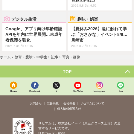
2026.8.8 Sat 9:52
デジタル生活
趣味・娯楽
Google、アプリ向け年齢確認
【夏休み2026】魚に触れて学
APIを年内に世界展開…未成年
ぶ「おさかな」イベント8/8…
者保護を強化
川崎市
2026.7.31 Fri 13:45
2026.8.7 Fri 10:45
ホーム
›
教育・受験
›
中学生
›
記事
›
写真・画像
TOP
Home
Facebook
X
YouTube
Instagram
line
お問合せ
広告掲載
会社概要
リセマムについて
個人情報保護方針
リセマムは、株式会社イード（東証グロース上場）の運
営するサービスです。
証券コード：6038