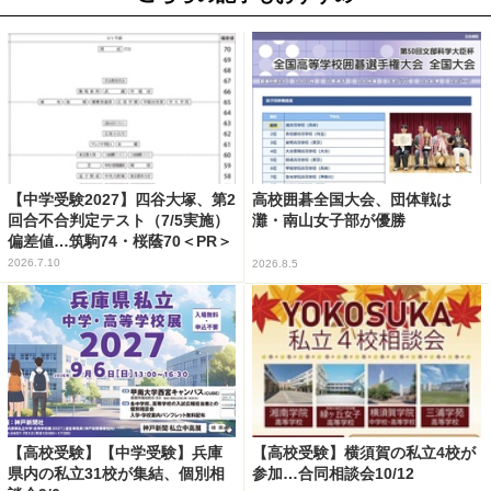
【中学受験2027】四谷大塚、第2
高校囲碁全国大会、団体戦は
回合不合判定テスト（7/5実施）
灘・南山女子部が優勝
偏差値…筑駒74・桜蔭70＜PR＞
2026.7.10
2026.8.5
【高校受験】【中学受験】兵庫
【高校受験】横須賀の私立4校が
県内の私立31校が集結、個別相
参加…合同相談会10/12