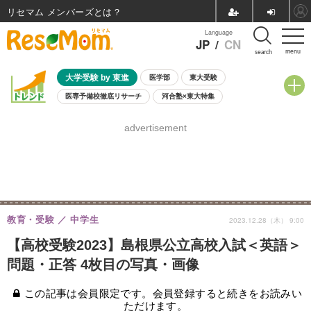
リセマム メンバーズ
Language
JP
/
CN
menu
search
大学受験 by 東進
医学部
東大受験
医専予備校徹底リサーチ
河合塾×東大特集
親子で考える大学選び
高校受験
中学受験
小学校受験
advertisement
共通テスト
夏休み
8月開催学校説明会・相談会
8月開催イベント・WS
全国公立高校 過去問
人気記事
自由研究教材（小学生向け）
自由研究教材（中学生向け）
ランキング
教育・受験
中学生
2023.12.28（木） 9:00
【高校受験2023】島根県公立高校入試＜英語＞
問題・正答 4枚目の写真・画像
この記事は会員限定です。会員登録すると続きをお読みい
ただけます。