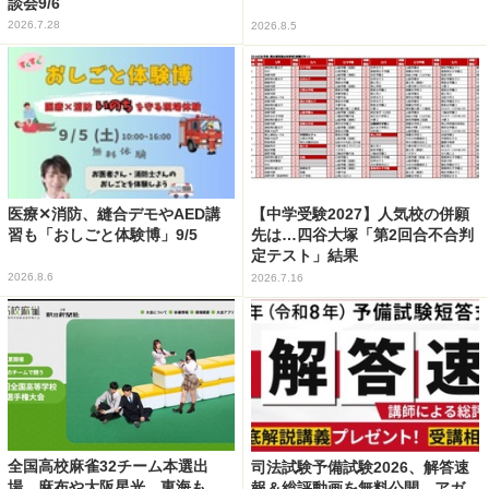
談会9/6
2026.7.28
2026.8.5
医療✕消防、縫合デモやAED講
【中学受験2027】人気校の併願
習も「おしごと体験博」9/5
先は…四谷大塚「第2回合不合判
定テスト」結果
2026.8.6
2026.7.16
全国高校麻雀32チーム本選出
司法試験予備試験2026、解答速
場…麻布や大阪星光、東海も
報＆総評動画を無料公開…アガ