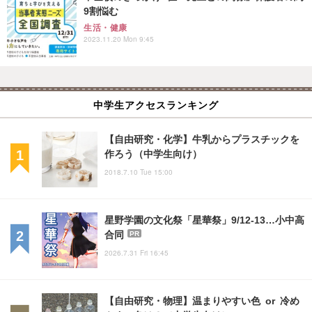
9割悩む
生活・健康
2023.11.20 Mon 9:45
中学生アクセスランキング
【自由研究・化学】牛乳からプラスチックを
作ろう（中学生向け）
2018.7.10 Tue 15:00
星野学園の文化祭「星華祭」9/12-13…小中高
合同
PR
2026.7.31 Fri 16:45
【自由研究・物理】温まりやすい色 or 冷め