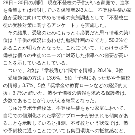
28日～30日の期間、現在不登校の子供がいる家庭で、進学
を希望または検討している保護者243人に、不登校生徒の家
庭が受験に向けて求める情報の実態調査として「不登校生
徒の受験対策に関するアンケート」を実施した。
その結果、受験のためにもっとも必要だと思う情報の第1
位は「子供の状況にあわせた勉強計画の立て方」50.2%で
あることが明らかとなった。これについて、じゅけラボ予
備校は個々の生徒のニーズに対応した指導への需要が高い
ことを示しているとしている。
ついで、2位は「学校選びに関する情報」28.4%、3位
「受験勉強の方法」13.6%、5位「子供にあった塾や予備校
の情報」3.7%、5位「奨学金や教育ローンなどの経済的支
援」3.7%と続いた。塾や予備校の情報を求める保護者は、
少数であることがうかがえる結果となった。
じゅけラボ予備校は、不登校生徒をもつ家庭において、
自宅での個別化された学習アプローチが好まれる傾向があ
ることを示唆していると推測。不登校という状況では、塾
や予備校に通うことについても集団環境への抵抗感など、