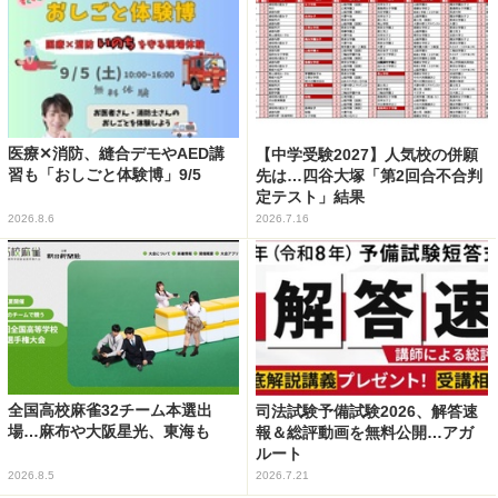
医療✕消防、縫合デモやAED講
【中学受験2027】人気校の併願
習も「おしごと体験博」9/5
先は…四谷大塚「第2回合不合判
定テスト」結果
2026.8.6
2026.7.16
全国高校麻雀32チーム本選出
司法試験予備試験2026、解答速
場…麻布や大阪星光、東海も
報＆総評動画を無料公開…アガ
ルート
2026.8.5
2026.7.21