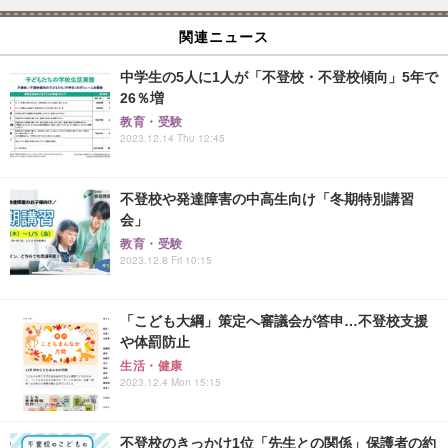
関連ニュース
中学生の5人に1人が「不登校・不登校傾向」5年で
26％増
教育・受験
2023.12.14 Thu 12:45
不登校や発達障害の中高生向け「冬期特別講習
会」
教育・受験
2023.12.8 Fri 10:15
「こども大綱」策定へ審議会が答申…不登校支援
や体罰防止
生活・健康
2023.12.4 Mon 15:15
不登校のきっかけ1位「先生との関係」保護者の約