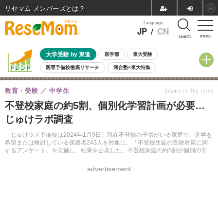
リセマム メンバーズ
Language
JP
/
CN
menu
search
大学受験 by 東進
医学部
東大受験
医専予備校徹底リサーチ
河合塾×東大特集
親子で考える大学選び
高校受験
中学受験
小学校受験
教育・受験
中学生
2024.1.11 Thu 11:15
共通テスト
夏休み
8月開催学校説明会・相談会
不登校家庭の約5割、個別化学習計画が必要…
8月開催イベント・WS
全国公立高校 過去問
人気記事
じゅけラボ調査
自由研究教材（小学生向け）
自由研究教材（中学生向け）
ランキング
じゅけラボ予備校は2024年1月9日、現在不登校の子供がいる家庭で、進学を
希望または検討している保護者243人を対象に、「不登校生徒の受験対策に関
するアンケート」を実施し、結果を公表した。不登校家庭の約5割が個別の学習
計画が必要だと回答したことが明らかとなった。
advertisement