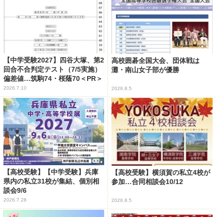
【中学受験2027】四谷大塚、第2
高校囲碁全国大会、団体戦は
回合不合判定テスト（7/5実施）
灘・南山女子部が優勝
偏差値…筑駒74・桜蔭70＜PR＞
2026.7.10
2026.8.5
【高校受験】【中学受験】兵庫
【高校受験】横須賀の私立4校が
県内の私立31校が集結、個別相
参加…合同相談会10/12
談会9/6
2026.7.28
2026.8.5