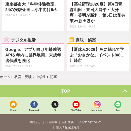
東京都市大「科学体験教室」
【高校野球2026夏】第4日青
24の実験企画…小中向け9/6
森山田・東日大昌平・大分
商・英明が勝利、第5日は花巻
2026.8.7 Fri 18:15
東vs新田ほか
2026.8.9 Sun 9:15
デジタル生活
趣味・娯楽
Google、アプリ向け年齢確認
【夏休み2026】魚に触れて学
APIを年内に世界展開…未成年
ぶ「おさかな」イベント8/8…
者保護を強化
川崎市
2026.7.31 Fri 13:45
2026.8.7 Fri 10:45
ホーム
›
教育・受験
›
中学生
›
記事
TOP
Home
Facebook
X
YouTube
Instagram
line
お問合せ
広告掲載
会社概要
リセマムについて
個人情報保護方針