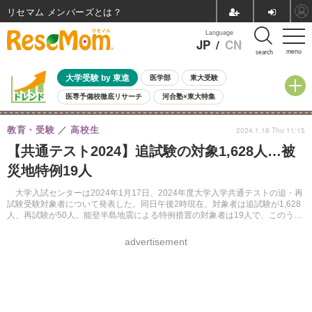
リセマム メンバーズ
Language
JP
/
CN
menu
search
大学受験 by 東進
医学部
東大受験
医専予備校徹底リサーチ
河合塾×東大特集
親子で考える大学選び
高校受験
中学受験
小学校受験
教育・受験
高校生
2024.1.18 Thu 11:15
共通テスト
夏休み
8月開催学校説明会・相談会
【共通テスト2024】追試験の対象1,628人…被
8月開催イベント・WS
全国公立高校 過去問
人気記事
災地特例19人
自由研究教材（小学生向け）
自由研究教材（中学生向け）
ランキング
大学入試センターは2024年1月17日、2024年度大学入学共通テストの追・再
試験受験対象者について発表した。同日午後2時現在、対象者は追試験が1,628
人、再試験が50人。能登半島地震による特例措置の対象者は19人で、このうち
16人が金沢大学で追試験を受験する。
advertisement