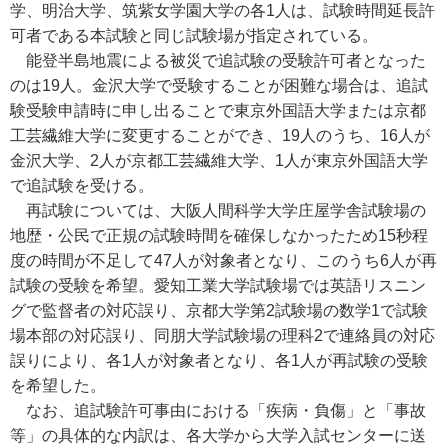
学、明治大学、筑紫女学園大学の各1人は、試験時間延長許
可者である本試験と同じ試験場が指定されている。
能登半島地震による被災で追試験の受験許可者となった
のは19人。金沢大学で受験することが困難な場合は、追試
験受験申請時に申し出ることで東京外国語大学または京都
工芸繊維大学に変更することができ、19人のうち、16人が
金沢大学、2人が京都工芸繊維大学、1人が東京外国語大学
で追試験を受ける。
再試験については、大阪人間科学大学庄屋学舎試験場の
地歴・公民で正規の試験時間を確保しなかったため15秒程
度の時間が不足して47人が対象者となり、このうち6人が再
試験の受験を希望。愛知工業大学試験場では英語リスニン
グで監督者の対応誤り、京都大学第2試験場の数学1で試験
場本部の対応誤り、同朋大学試験場の理科2で連絡員の対応
誤りにより、各1人が対象者となり、各1人が再試験の受験
を希望した。
なお、追試験許可事由における「疾病・負傷」と「事故
等」の具体的な内訳は、各大学から大学入試センターに送