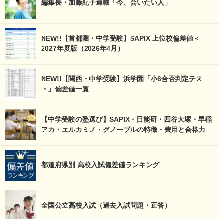
編集長・加藤紀子連載「今、会いたい人」
NEW!!【首都圏・中学受験】SAPIX 上位校偏差値＜
2027年度版（2026年4月）
NEW!!【関西・中学受験】浜学園「小6合否判定テス
ト」偏差値一覧
【中学受験の塾選び】SAPIX・日能研・四谷大塚・早稲
アカ・エルカミノ・グノーブルの特徴・費用と合格力
都道府県別 高校入試偏差値ランキング
全国公立高校入試（過去入試問題・正答）