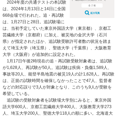
2024年度の共通テストの本試験
全 2 枚
は、2024年1月13日と14日に全国
拡大写真
668会場で行われた。追・再試験
は、1月27日と28日。追試験場に
は、当初予定していた東京外国語大学（東京都）、京都工
芸繊維大学（京都府）に加え、被災地の金沢大学（石川
県）が指定されたほか、追試験受験許可者数の状況を踏ま
えて埼玉大学（埼玉県）、聖徳大学（千葉県）、大阪教育
大学（大阪府）が追加的に設定された。
1月17日午後2時現在の追・再試験受験対象者は、追試験
が1,628人、再試験が50人。追試験は疾病・負傷1,589人、
事故等20人、能登半島地震の被災19人の計1,628人。再試験
は、正規の試験時間を確保しなかったことで47人、監督者
などの対応誤りで3人が対象となり、このうち9人が受験を
希望している。
追試験の受験対象者を試験場大学別にみると、東京外国
語大学600人、京都工芸繊維大学400人、大阪教育大学273
人、埼玉大学200人、聖徳大学118人の順に多い。北海道大