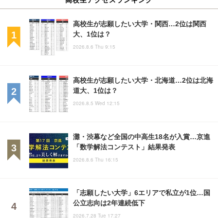
高校生が志願したい大学・関西…2位は関西
大、1位は？
2026.8.6 Thu 9:15
高校生が志願したい大学・北海道…2位は北海
道大、1位は？
2026.8.5 Wed 12:15
灘・渋幕など全国の中高生18名が入賞…京進
「数学解法コンテスト」結果発表
2026.8.6 Thu 16:15
「志願したい大学」6エリアで私立が1位…国
公立志向は2年連続低下
2026.7.28 Tue 17:27