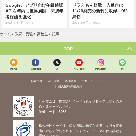
Google、アプリ向け年齢確認
ドラえもん短歌、入選作は
APIを年内に世界展開…未成年
11/20発売の新刊に収録…9/3
者保護を強化
締切
2026.7.31 Fri 13:45
2026.8.6 Thu 15:15
ホーム
›
教育・受験
›
高校生
›
記事
TOP
Home
Facebook
X
YouTube
Instagram
line
お問合せ
広告掲載
会社概要
リセマムについて
個人情報保護方針
リセマムは、株式会社イード（東証グロース上場）の運
営するサービスです。
証券コード：6038
株式会社イードは、個人情報の適切な取扱いを行う事業
者に対して付与されるプライバシーマークの付与認定を
受けています。