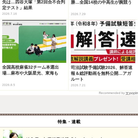
先は…四谷大塚「第2回合不合判
勝…全国14校の中高生が腕競う
定テスト」結果
2026.7.16
2026.7.29
全国高校麻雀32チーム本選出
司法試験予備試験2026、解答速
場…麻布や大阪星光、東海も
報＆総評動画を無料公開…アガ
ルート
2026.8.5
2026.7.21
Recommended by
特集・連載