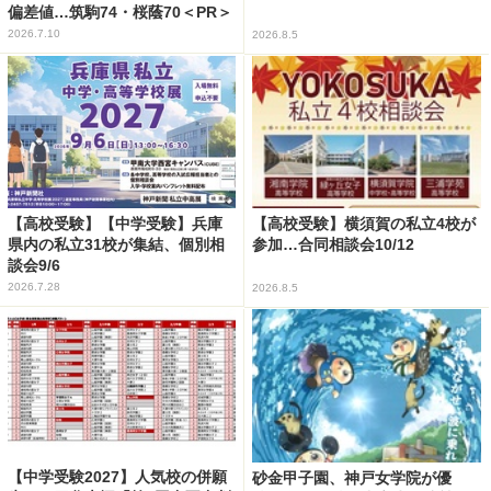
偏差値…筑駒74・桜蔭70＜PR＞
2026.7.10
2026.8.5
【高校受験】【中学受験】兵庫
【高校受験】横須賀の私立4校が
県内の私立31校が集結、個別相
参加…合同相談会10/12
談会9/6
2026.7.28
2026.8.5
【中学受験2027】人気校の併願
砂金甲子園、神戸女学院が優