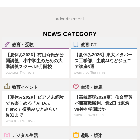
advertisement
NEWS CATEGORY
教育・受験
教育ICT
【夏休み2026】村山斉氏が公
【夏休み2026】東大メタバー
開講義、小中学生のための大
ス工学部、生成AIなどジュニ
学講義スクール9月開校
ア講座6選
2026.8.6 Thu 19:15
2026.7.30 Thu 11:15
教育イベント
生活・健康
【夏休み2026】ピアノ未経験
【高校野球2026夏】仙台育英
でも楽しめる「AI Duo
が開幕戦勝利、第2日は東筑
Piano」横浜みなとみらい
vs神村学園ほか
8/31まで
2026.8.5 Wed 20:32
2026.8.6 Thu 19:45
デジタル生活
趣味・娯楽