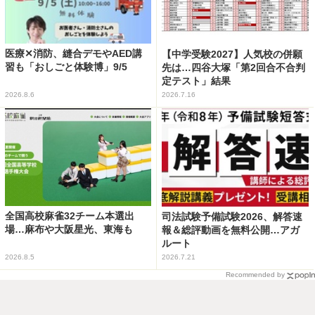
医療✕消防、縫合デモやAED講
【中学受験2027】人気校の併願
習も「おしごと体験博」9/5
先は…四谷大塚「第2回合不合判
定テスト」結果
2026.8.6
2026.7.16
全国高校麻雀32チーム本選出
司法試験予備試験2026、解答速
場…麻布や大阪星光、東海も
報＆総評動画を無料公開…アガ
ルート
2026.8.5
2026.7.21
Recommended by