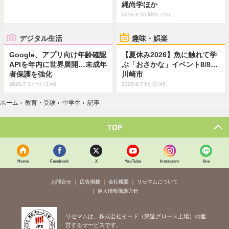
縄尚学ほか
2026.8.10 Mon 7:15
デジタル生活
趣味・娯楽
Google、アプリ向け年齢確認
【夏休み2026】魚に触れて学
APIを年内に世界展開…未成年
ぶ「おさかな」イベント8/8…
者保護を強化
川崎市
2026.7.31 Fri 13:45
2026.8.7 Fri 10:45
ホーム
›
教育・受験
›
中学生
›
記事
TOP
Home
Facebook
X
YouTube
Instagram
line
お問合せ
広告掲載
会社概要
リセマムについて
個人情報保護方針
リセマムは、株式会社イード（東証グロース上場）の運
営するサービスです。