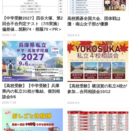
【中学受験2027】四谷大塚、第2
高校囲碁全国大会、団体戦は
回合不合判定テスト（7/5実施）
灘・南山女子部が優勝
偏差値…筑駒74・桜蔭70＜PR＞
2026.7.10
2026.8.5
【高校受験】【中学受験】兵庫
【高校受験】横須賀の私立4校が
県内の私立31校が集結、個別相
参加…合同相談会10/12
談会9/6
2026.7.28
2026.8.5