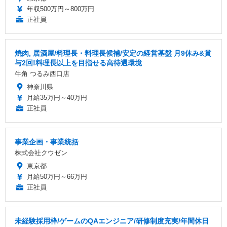
年収500万円～800万円
正社員
焼肉, 居酒屋/料理長・料理長候補/安定の経営基盤 月9休み&賞
与2回!料理長以上を目指せる高待遇環境
牛角 つるみ西口店
神奈川県
月給35万円～40万円
正社員
事業企画・事業統括
株式会社クウゼン
東京都
月給50万円～66万円
正社員
未経験採用枠/ゲームのQAエンジニア/研修制度充実/年間休日