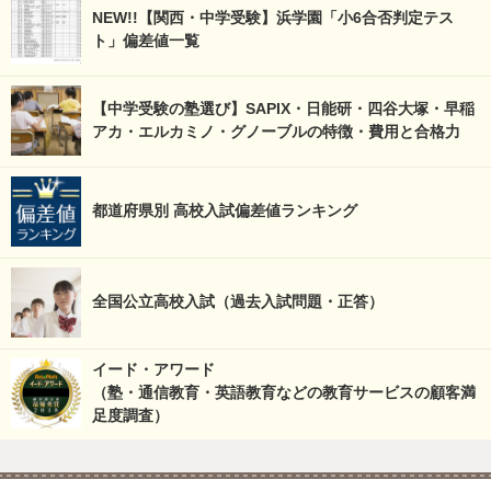
NEW!!【関西・中学受験】浜学園「小6合否判定テス
ト」偏差値一覧
【中学受験の塾選び】SAPIX・日能研・四谷大塚・早稲
アカ・エルカミノ・グノーブルの特徴・費用と合格力
都道府県別 高校入試偏差値ランキング
全国公立高校入試（過去入試問題・正答）
イード・アワード
（塾・通信教育・英語教育などの教育サービスの顧客満
足度調査）