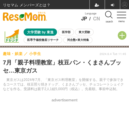
リセマム メンバーズ
Language
JP
/
CN
menu
search
大学受験 by 東進
医学部
東大受験
医専予備校徹底リサーチ
河合塾×東大特集
親子で考える大学選び
高校受験
中学受験
小学校受験
趣味・娯楽
小学生
2024.6.4 Tue 11:45
共通テスト
夏休み
8月開催学校説明会・相談会
7月「親子料理教室」枝豆パン・くまさんブッ
8月開催イベント・WS
全国公立高校 過去問
人気記事
セ…東京ガス
自由研究教材（小学生向け）
自由研究教材（中学生向け）
ランキング
東京ガスは2024年7月、「東京ガス料理教室」を開催する。親子で参加でき
るコースでは、枝豆照り焼きドッグ、くまさんブッセ、チョコレートシェイク
などを作る。受講料は親子2人1組5,000円（税込）。先着順。事前申込制。
advertisement