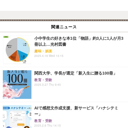
関連ニュース
小中学生の好きな本1位「物語」約3人に1人が月3
冊以上…光村図書
趣味・娯楽
2025.4.16 Wed 13:15
関西大学、学長が選定「新入生に贈る100冊」
教育・受験
2025.3.27 Thu 9:45
AIで感想文作成支援、新サービス「ハナシテミ
ー」
教育・受験
2025.2.6 Thu 14:15