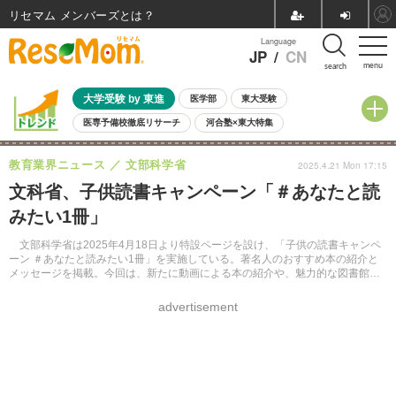
リセマム メンバーズ
Language
JP
/
CN
menu
search
大学受験 by 東進
医学部
東大受験
医専予備校徹底リサーチ
河合塾×東大特集
親子で考える大学選び
高校受験
中学受験
小学校受験
教育業界ニュース
文部科学省
2025.4.21 Mon 17:15
共通テスト
夏休み
8月開催学校説明会・相談会
文科省、子供読書キャンペーン「＃あなたと読
8月開催イベント・WS
全国公立高校 過去問
人気記事
みたい1冊」
自由研究教材（小学生向け）
自由研究教材（中学生向け）
ランキング
文部科学省は2025年4月18日より特設ページを設け、「子供の読書キャンペ
ーン ＃あなたと読みたい1冊」を実施している。著名人のおすすめ本の紹介と
メッセージを掲載。今回は、新たに動画による本の紹介や、魅力的な図書館の
取組紹介をWebサイトやSNSで発信する。
advertisement