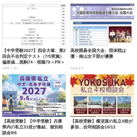
【中学受験2027】四谷大塚、第2
高校囲碁全国大会、団体戦は
回合不合判定テスト（7/5実施）
灘・南山女子部が優勝
偏差値…筑駒74・桜蔭70＜PR＞
2026.7.10
2026.8.5
【高校受験】【中学受験】兵庫
【高校受験】横須賀の私立4校が
県内の私立31校が集結、個別相
参加…合同相談会10/12
談会9/6