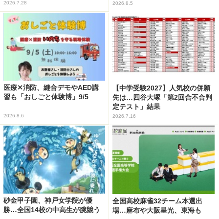
2026.7.28
2026.8.5
医療✕消防、縫合デモやAED講
【中学受験2027】人気校の併願
習も「おしごと体験博」9/5
先は…四谷大塚「第2回合不合判
定テスト」結果
2026.8.6
2026.7.16
砂金甲子園、神戸女学院が優
全国高校麻雀32チーム本選出
勝…全国14校の中高生が腕競う
場…麻布や大阪星光、東海も