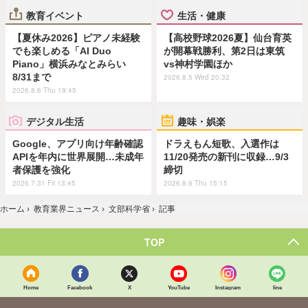
教育イベント
生活・健康
【夏休み2026】ピアノ未経験
【高校野球2026夏】仙台育英
でも楽しめる「AI Duo
が開幕戦勝利、第2日は東筑
Piano」横浜みなとみらい
vs神村学園ほか
8/31まで
2026.8.5 Wed 20:32
2026.8.6 Thu 19:45
デジタル生活
趣味・娯楽
Google、アプリ向け年齢確認
ドラえもん短歌、入選作は
APIを年内に世界展開…未成年
11/20発売の新刊に収録…9/3
者保護を強化
締切
2026.7.31 Fri 13:45
2026.8.6 Thu 15:15
ホーム
›
教育業界ニュース
›
文部科学省
›
記事
TOP
Home
Facebook
X
YouTube
Instagram
line