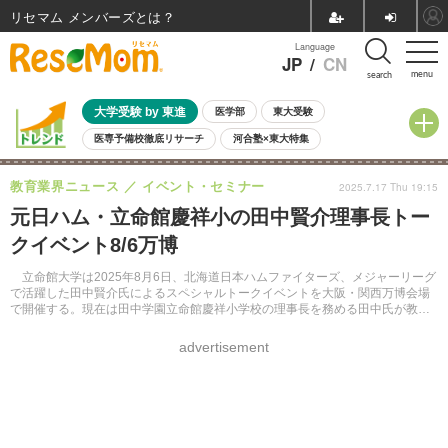
リセマム メンバーズ
Language
JP
/
CN
menu
search
大学受験 by 東進
医学部
東大受験
医専予備校徹底リサーチ
河合塾×東大特集
親子で考える大学選び
高校受験
中学受験
小学校受験
教育業界ニュース
イベント・セミナー
2025.7.17 Thu 19:15
共通テスト
夏休み
8月開催学校説明会・相談会
元日ハム・立命館慶祥小の田中賢介理事長トー
8月開催イベント・WS
全国公立高校 過去問
人気記事
クイベント8/6万博
自由研究教材（小学生向け）
自由研究教材（中学生向け）
ランキング
立命館大学は2025年8月6日、北海道日本ハムファイターズ、メジャーリーグ
で活躍した田中賢介氏によるスペシャルトークイベントを大阪・関西万博会場
で開催する。現在は田中学園立命館慶祥小学校の理事長を務める田中氏が教育
について熱く語る。予約・抽選制。
advertisement