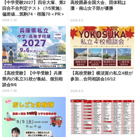
【中学受験2027】四谷大塚、第2
高校囲碁全国大会、団体戦は
回合不合判定テスト（7/5実施）
灘・南山女子部が優勝
偏差値…筑駒74・桜蔭70＜PR＞
2026.7.10
2026.8.5
【高校受験】【中学受験】兵庫
【高校受験】横須賀の私立4校が
県内の私立31校が集結、個別相
参加…合同相談会10/12
談会9/6
2026.7.28
2026.8.5