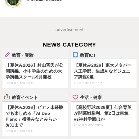
advertisement
NEWS CATEGORY
教育・受験
教育ICT
【夏休み2026】村山斉氏が公
【夏休み2026】東大メタバー
開講義、小中学生のための大
ス工学部、生成AIなどジュニ
学講義スクール9月開校
ア講座6選
2026.8.6 Thu 19:15
2026.7.30 Thu 11:15
教育イベント
生活・健康
【夏休み2026】ピアノ未経験
【高校野球2026夏】仙台育英
でも楽しめる「AI Duo
が開幕戦勝利、第2日は東筑
Piano」横浜みなとみらい
vs神村学園ほか
8/31まで
2026.8.5 Wed 20:32
2026.8.6 Thu 19:45