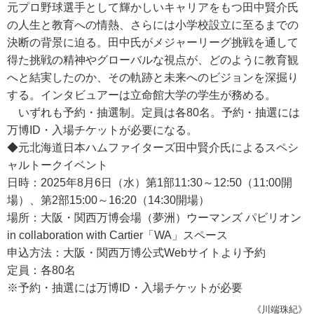
元プロ野球選手として輝かしいキャリアをもつ田中賢介氏
の人生と教育への情熱、さらには小学校設立に至るまでの
決断の背景に迫る。田中氏がメジャーリーグ挑戦を通して
得た挑戦の精神やグローバルな視点が、どのように教育観
へと結実したのか、その軌跡と未来へのビジョンを深掘り
する。インタビュアーは立命館大学の学生が務める。
いずれも予約・抽選制。定員は各80名。予約・抽選には
万博ID・入場チケットが必要になる。
◆元北海道日本ハムファイターズ田中賢介氏によるスペシ
ャルトークイベント
日時：2025年8月6日（水）第1部11:30～12:50（11:00開
場）、第2部15:00～16:20（14:30開場）
場所：大阪・関西万博会場（夢洲）ウーマンズ パビリオン
in collaboration with Cartier「WA」スペース
申込方法：大阪・関西万博公式Webサイトより予約
定員：各80名
※予約・抽選には万博ID・入場チケットが必要
《川端珠紀》