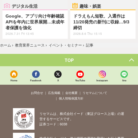
デジタル生活
趣味・娯楽
Google、アプリ向け年齢確認
ドラえもん短歌、入選作は
APIを年内に世界展開…未成年
11/20発売の新刊に収録…9/3
者保護を強化
締切
2026.7.31 Fri 13:45
2026.8.6 Thu 15:15
ホーム
›
教育業界ニュース
›
イベント・セミナー
›
記事
TOP
Home
Facebook
X
YouTube
Instagram
line
お問合せ
広告掲載
会社概要
リセマムについて
個人情報保護方針
リセマムは、株式会社イード（東証グロース上場）の運
営するサービスです。
証券コード：6038