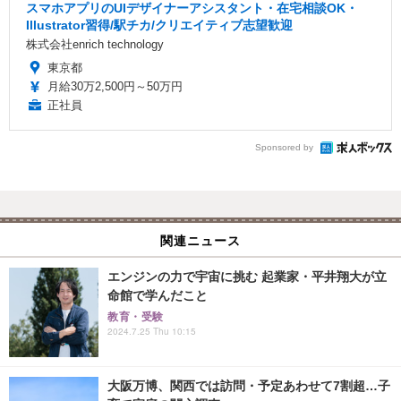
スマホアプリのUIデザイナーアシスタント・在宅相談OK・
Illustrator習得/駅チカ/クリエイティブ志望歓迎
株式会社enrich technology
東京都
月給30万2,500円～50万円
正社員
Sponsored by
関連ニュース
エンジンの力で宇宙に挑む 起業家・平井翔大が立
命館で学んだこと
教育・受験
2024.7.25 Thu 10:15
大阪万博、関西では訪問・予定あわせて7割超…子