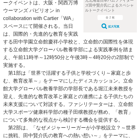
元北海道日本ハムファイター
ークイベントは、大阪・関西万博
ズ田中賢介氏によるスペシャ
ウーマンズ パビリオン in
ルトークイベント
collaboration with Cartier「WA」
全 2 枚
スペースにて開催される。当日
拡大写真
は、国際的・先進的な教育を実践
する田中学園立命館慶祥小学校と、立命館の国際性を体現
する立命館大学グローバル教養学部による実践事例を踏ま
え、午前11時半～12時50分と午後3時～4時20分の2部制で
実施する。
第1部は「世界で活躍する子供と学校づくり～家庭と歩
む、教育改革～」をテーマにしたディスカッション。立命
館大学グローバル教養学部の学部長である堀江未来教授を
迎え、先進的な教育改革と家庭との連携による子供たちの
未来支援について対談する。ファシリテーターは、立命館
大学スポーツ健康科学部の種子田穣教授が務め、「教育」
について多角的な視点から検討する機会を提供する。
第2部は、「なぜメジャーリーガーが小学校設立？～世界
に挑戦、田中賢介氏の教育への熱い想い～」をテーマに、