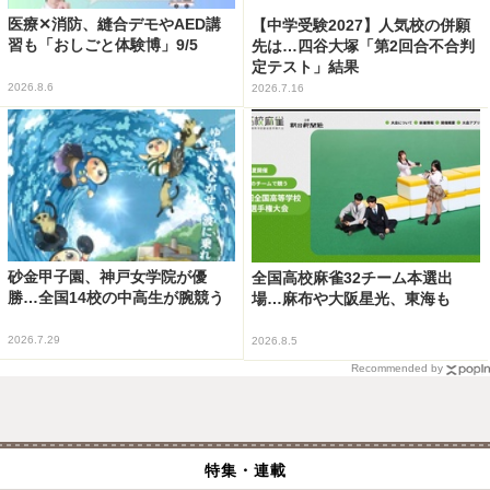
医療✕消防、縫合デモやAED講
【中学受験2027】人気校の併願
習も「おしごと体験博」9/5
先は…四谷大塚「第2回合不合判
定テスト」結果
2026.8.6
2026.7.16
砂金甲子園、神戸女学院が優
全国高校麻雀32チーム本選出
勝…全国14校の中高生が腕競う
場…麻布や大阪星光、東海も
2026.7.29
2026.8.5
Recommended by
特集・連載