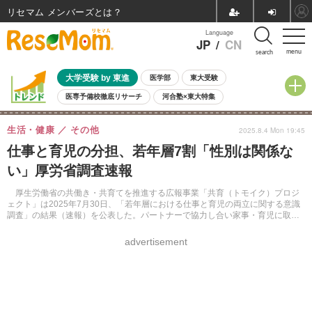
リセマム メンバーズ
Language
JP
/
CN
menu
search
大学受験 by 東進
医学部
東大受験
医専予備校徹底リサーチ
河合塾×東大特集
親子で考える大学選び
高校受験
中学受験
小学校受験
生活・健康
その他
2025.8.4 Mon 19:45
共通テスト
夏休み
8月開催学校説明会・相談会
仕事と育児の分担、若年層7割「性別は関係な
8月開催イベント・WS
全国公立高校 過去問
人気記事
い」厚労省調査速報
自由研究教材（小学生向け）
自由研究教材（中学生向け）
ランキング
厚生労働省の共働き・共育てを推進する広報事業「共育（トモイク）プロジ
ェクト」は2025年7月30日、「若年層における仕事と育児の両立に関する意識
調査」の結果（速報）を公表した。パートナーで協力し合い家事・育児に取り
組む「共育て」推進に向け、若年層の意識を明らかにしている。
advertisement