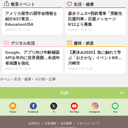
教育イベント
生活・健康
アメリカ留学の奨学金情報を
森永ラムネ×西鉄電車「受験生
紹介8/27東京…
応援列車」応援メッセージ
EducationUSA
8/12より募集
2026.8.7 Fri 11:15
2026.8.7 Fri 9:15
デジタル生活
趣味・娯楽
Google、アプリ向け年齢確認
【夏休み2026】魚に触れて学
APIを年内に世界展開…未成年
ぶ「おさかな」イベント8/8…
者保護を強化
川崎市
2026.7.31 Fri 13:45
2026.8.7 Fri 10:45
ホーム
›
生活・健康
›
その他
›
記事
TOP
Home
Facebook
X
YouTube
Instagram
line
お問合せ
広告掲載
会社概要
リセマムについて