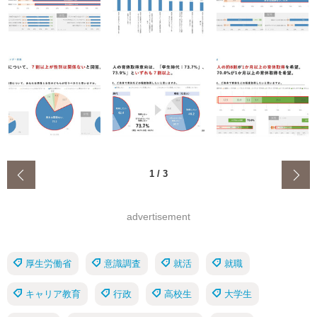
‹
1
/
3
advertisement
厚生労働省
意識調査
就活
就職
キャリア教育
行政
高校生
大学生