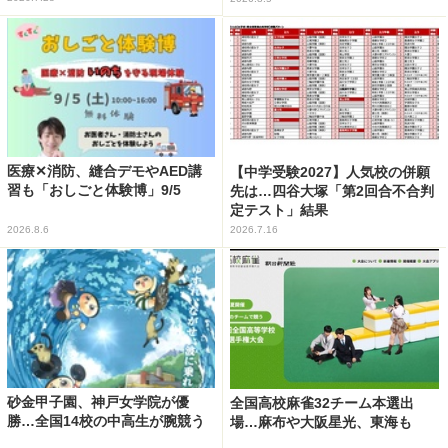
医療✕消防、縫合デモやAED講
【中学受験2027】人気校の併願
習も「おしごと体験博」9/5
先は…四谷大塚「第2回合不合判
定テスト」結果
2026.8.6
2026.7.16
砂金甲子園、神戸女学院が優
全国高校麻雀32チーム本選出
勝…全国14校の中高生が腕競う
場…麻布や大阪星光、東海も