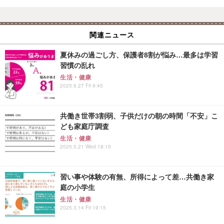
関連ニュース
夏休みの過ごし方、保護者8割が悩み…最多は学習
習慣の乱れ
生活・健康
2025.6.27 Fri 9:45
共働き世帯3割弱、子供だけの朝の時間「不安」こ
ども家庭庁調査
生活・健康
2025.5.21 Wed 18:15
習い事や体験の有無、所得によって差…共働き家
庭の小学生
生活・健康
2025.3.14 Fri 19:15