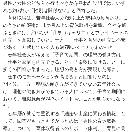
男性と女性のどちらが行うべきかを尋ねた設問では、いず
れも約7割が「性別は関係ない」と回答した。
育休取得は、若年社会人の7割以上が取得の意向あり。こ
のうちの約8割は、1か月以上の育休取得を希望。会社を選
ぶときには、約7割が「仕事（キャリア）とプライベートの
両立」を意識していた。一方、「仕事と育児の両立に不安
がある」と感じている人も約7割いることがわかった。
若年社会人が考える「子育て期間」の理想の働き方は、
「仕事と家庭を両立できること」「柔軟に働けること」に
多くの回答が集まった。理想の働き方が実現した際に、
「仕事のモチベーションが高まる」と回答したのは
74.4％。一方、理想の働き方ができていない若年社会人
は、理想の働き方ができている人に比べて、子育て期間に
おいて、離職意向が24.3ポイント高いことが明らかになっ
た。
若年層が就活で重視する「結婚や出産に関わる情報」と
して、回答がもっとも多かったのは「男性の育休取得
率」、ついで「育休取得者へのサポート体制」「育児に関