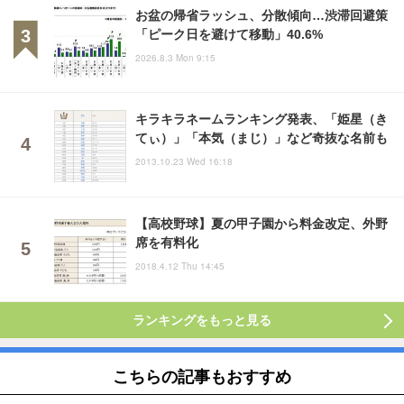
お盆の帰省ラッシュ、分散傾向…渋滞回避策
「ピーク日を避けて移動」40.6%
2026.8.3 Mon 9:15
キラキラネームランキング発表、「姫星（き
てぃ）」「本気（まじ）」など奇抜な名前も
2013.10.23 Wed 16:18
【高校野球】夏の甲子園から料金改定、外野
席を有料化
2018.4.12 Thu 14:45
ランキングをもっと見る
こちらの記事もおすすめ