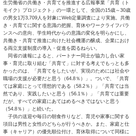
生労働省の共働き・共育てを推進する広報事業「共育（ト
モイク）プロジェクト」の一環として、全国の15歳～30歳
の男女1万3,709人を対象にWeb定量調査により実施。共働
き・共育てに関する意識の把握、育休やワークライフバラ
ンスへの意向、学生時代からの意識の変化を明らかにし、
共働き・共育て推進に向けた社会機運の醸成、企業におけ
る両立支援制度の導入・促進を図るねらい。
同省の速報によると、パートナー同士が協力し合い家
事・育児に取り組む「共育て」に対する考えでもっとも多
かったのは、「共育てをしたいが、実現のためには社会や
職場の支援が必要だと思う（64.8％）」。ついで、「共育
ては家庭にとって理想的である（58.2％）」「共育ては当
然であり、実践したいと思う（56.1％）」「共育ては重要
だが、すべての家庭にあてはめるべきではないと思う
（54.8％）」と続いた。
子供の送迎や毎日の朝食作りなど、育児や家事に関する
項目は男性と女性のどちらが行うべきか。また、家庭と仕
事（キャリア）の優先順位付け、育休取得について同様に