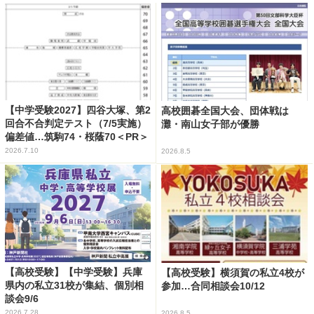
【中学受験2027】四谷大塚、第2
高校囲碁全国大会、団体戦は
回合不合判定テスト（7/5実施）
灘・南山女子部が優勝
偏差値…筑駒74・桜蔭70＜PR＞
2026.7.10
2026.8.5
【高校受験】【中学受験】兵庫
【高校受験】横須賀の私立4校が
県内の私立31校が集結、個別相
参加…合同相談会10/12
談会9/6
2026.7.28
2026.8.5