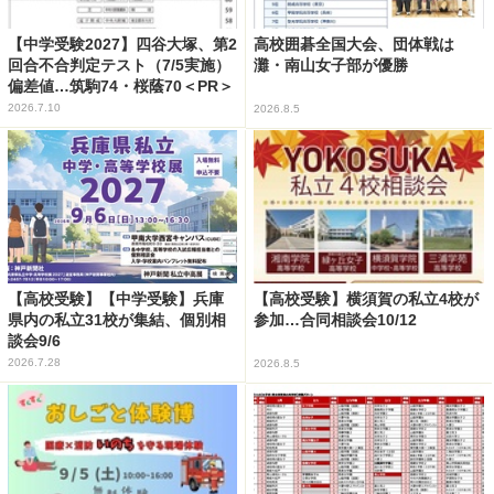
【中学受験2027】四谷大塚、第2
高校囲碁全国大会、団体戦は
回合不合判定テスト（7/5実施）
灘・南山女子部が優勝
偏差値…筑駒74・桜蔭70＜PR＞
2026.7.10
2026.8.5
【高校受験】【中学受験】兵庫
【高校受験】横須賀の私立4校が
県内の私立31校が集結、個別相
参加…合同相談会10/12
談会9/6
2026.7.28
2026.8.5