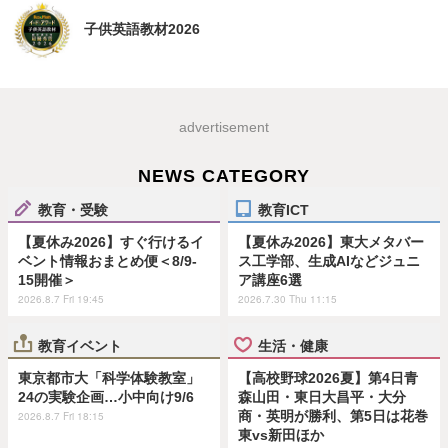
子供英語教材2026
advertisement
NEWS CATEGORY
教育・受験
教育ICT
【夏休み2026】すぐ行けるイ
【夏休み2026】東大メタバー
ベント情報おまとめ便＜8/9-
ス工学部、生成AIなどジュニ
15開催＞
ア講座6選
2026.8.7 Fri 19:45
2026.7.30 Thu 11:15
教育イベント
生活・健康
東京都市大「科学体験教室」
【高校野球2026夏】第4日青
24の実験企画…小中向け9/6
森山田・東日大昌平・大分
商・英明が勝利、第5日は花巻
2026.8.7 Fri 18:15
東vs新田ほか