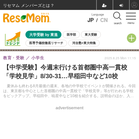
リセマム メンバーズ
Language
JP
/
CN
menu
search
大学受験 by 東進
医学部
東大受験
医専予備校徹底リサーチ
河合塾×東大特集
親子で考える大学選び
高校受験
中学受験
小学校受験
教育・受験
小学生
2025.8.25 Mon 11:15
共通テスト
夏休み
8月開催学校説明会・相談会
【中学受験】今週末行ける首都圏中高一貫校
8月開催イベント・WS
全国公立高校 過去問
人気記事
「学校見学」8/30-31…早稲田中など10校
自由研究教材（小学生向け）
自由研究教材（中学生向け）
ランキング
夏休みも終わる8月最後の週末、各地の中学校でイベントが開催される。今回
は、東京都を中心とした首都圏の中高一貫校で「学校見学」等が行われる学校
をピックアップ。早稲田中、暁星中など10校を紹介する。説明会のほか、入試
問題の解説などを行う学校もある。
advertisement