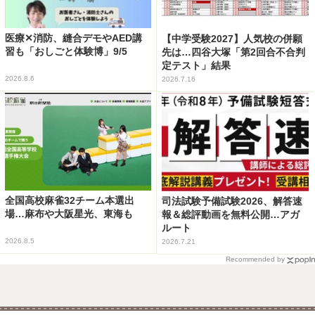
医療✕消防、縫合デモやAED講
【中学受験2027】人気校の併願
習も「おしごと体験博」9/5
先は…四谷大塚「第2回合不合判
定テスト」結果
2026.8.6
2026.7.16
全国高校麻雀32チーム本選出
司法試験予備試験2026、解答速
場…麻布や大阪星光、東海も
報＆総評動画を無料公開…アガ
ルート
2026.8.5
2026.7.21
Recommended by