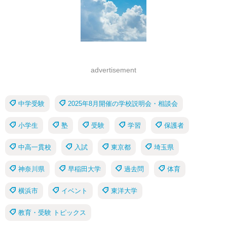
advertisement
中学受験
2025年8月開催の学校説明会・相談会
小学生
塾
受験
学習
保護者
中高一貫校
入試
東京都
埼玉県
神奈川県
早稲田大学
過去問
体育
横浜市
イベント
東洋大学
教育・受験 トピックス