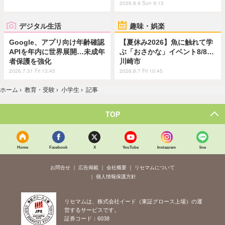
2026.8.9 Sun 9:15
デジタル生活
趣味・娯楽
Google、アプリ向け年齢確認
【夏休み2026】魚に触れて学
APIを年内に世界展開…未成年
ぶ「おさかな」イベント8/8…
者保護を強化
川崎市
2026.7.31 Fri 13:45
2026.8.7 Fri 10:45
ホーム
›
教育・受験
›
小学生
›
記事
TOP
Home
Facebook
X
YouTube
Instagram
line
お問合せ
広告掲載
会社概要
リセマムについて
個人情報保護方針
リセマムは、株式会社イード（東証グロース上場）の運
営するサービスです。
証券コード：6038