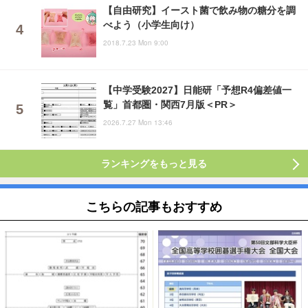
【自由研究】イースト菌で飲み物の糖分を調
べよう（小学生向け）
2018.7.23 Mon 9:00
【中学受験2027】日能研「予想R4偏差値一
覧」首都圏・関西7月版＜PR＞
2026.7.27 Mon 13:46
ランキングをもっと見る
こちらの記事もおすすめ