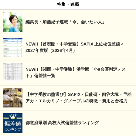
特集・連載
編集長・加藤紀子連載「今、会いたい人」
NEW!!【首都圏・中学受験】SAPIX 上位校偏差値＜
2027年度版（2026年4月）
NEW!!【関西・中学受験】浜学園「小6合否判定テス
ト」偏差値一覧
【中学受験の塾選び】SAPIX・日能研・四谷大塚・早稲
アカ・エルカミノ・グノーブルの特徴・費用と合格力
都道府県別 高校入試偏差値ランキング