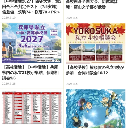
【中学受験2027】四谷大塚、第2
高校囲碁全国大会、団体戦は
回合不合判定テスト（7/5実施）
灘・南山女子部が優勝
偏差値…筑駒74・桜蔭70＜PR＞
2026.7.10
2026.8.5
【高校受験】【中学受験】兵庫
【高校受験】横須賀の私立4校が
県内の私立31校が集結、個別相
参加…合同相談会10/12
談会9/6
2026.7.28
2026.8.5