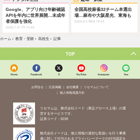
Google、アプリ向け年齢確認
全国高校麻雀32チーム本選出
APIを年内に世界展開…未成年
場…麻布や大阪星光、東海も
者保護を強化
2026.8.5 Wed 19:45
2026.7.31 Fri 13:45
ホーム
›
教育・受験
›
高校生
›
記事
TOP
Home
Facebook
X
YouTube
Instagram
line
お問合せ
広告掲載
会社概要
リセマムについて
個人情報保護方針
リセマムは、株式会社イード（東証グロース上場）の運
営するサービスです。
証券コード：6038
株式会社イードは、個人情報の適切な取扱いを行う事業
者に対して付与されるプライバシーマークの付与認定を