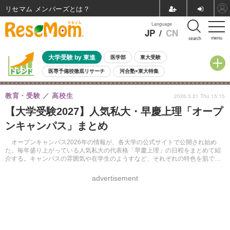
リセマム メンバーズ
Language
JP
/
CN
menu
search
大学受験 by 東進
医学部
東大受験
医専予備校徹底リサーチ
河合塾×東大特集
親子で考える大学選び
高校受験
中学受験
小学校受験
教育・受験
高校生
2026.5.21 Thu 15:15
共通テスト
夏休み
8月開催学校説明会・相談会
【大学受験2027】人気私大・早慶上理「オープ
8月開催イベント・WS
全国公立高校 過去問
人気記事
ンキャンパス」まとめ
自由研究教材（小学生向け）
自由研究教材（中学生向け）
ランキング
オープンキャンパス2026年の情報が、各大学の公式サイトで公開され始め
た。毎年盛り上がっている人気私大の代表格「早慶上理」の日程をまとめて紹
介する。キャンパスの雰囲気や在学生のようすなど、それぞれの特色を肌で感
じながら、大学選びの参考にしてほしい。
advertisement