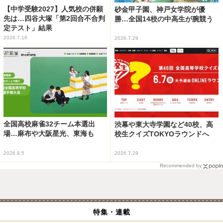
【中学受験2027】人気校の併願
砂金甲子園、神戸女学院が優
先は…四谷大塚「第2回合不合判
勝…全国14校の中高生が腕競う
定テスト」結果
2026.7.16
2026.7.29
全国高校麻雀32チーム本選出
渋幕や東大寺学園など40校、高
場…麻布や大阪星光、東海も
校生クイズTOKYOラウンドへ
2026.8.5
2026.7.29
Recommended by
特集・連載