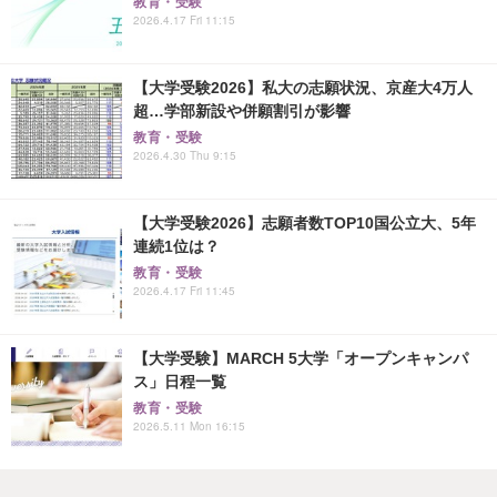
教育・受験
2026.4.17 Fri 11:15
【大学受験2026】私大の志願状況、京産大4万人
超…学部新設や併願割引が影響
教育・受験
2026.4.30 Thu 9:15
【大学受験2026】志願者数TOP10国公立大、5年
連続1位は？
教育・受験
2026.4.17 Fri 11:45
【大学受験】MARCH 5大学「オープンキャンパ
ス」日程一覧
教育・受験
2026.5.11 Mon 16:15