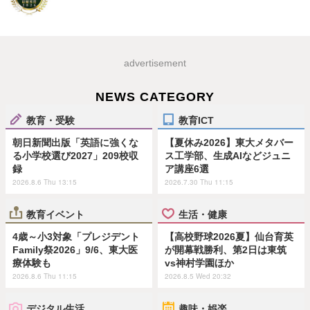
advertisement
NEWS CATEGORY
教育・受験
教育ICT
朝日新聞出版「英語に強くな
【夏休み2026】東大メタバー
る小学校選び2027」209校収
ス工学部、生成AIなどジュニ
録
ア講座6選
2026.8.6 Thu 13:15
2026.7.30 Thu 11:15
教育イベント
生活・健康
4歳～小3対象「プレジデント
【高校野球2026夏】仙台育英
Family祭2026」9/6、東大医
が開幕戦勝利、第2日は東筑
療体験も
vs神村学園ほか
2026.8.6 Thu 11:15
2026.8.5 Wed 20:32
デジタル生活
趣味・娯楽