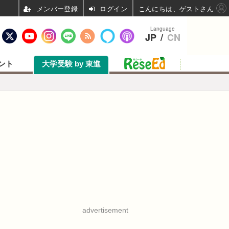
ログイン
こんにちは、ゲストさん
Language
JP
/
CN
ント
大学受験 by 東進
advertisement