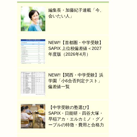
編集長・加藤紀子連載「今、
会いたい人」
NEW!!【首都圏・中学受験】
SAPIX 上位校偏差値＜2027
年度版（2026年4月）
NEW!!【関西・中学受験】浜
学園「小6合否判定テスト」
偏差値一覧
【中学受験の塾選び】
SAPIX・日能研・四谷大塚・
早稲アカ・エルカミノ・グノ
ーブルの特徴・費用と合格力