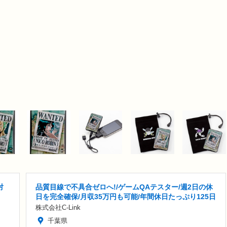
対
品質目線で不具合ゼロへ!/ゲームQAテスター/週2日の休
日を完全確保/月収35万円も可能/年間休日たっぷり125日
株式会社C-Link
千葉県