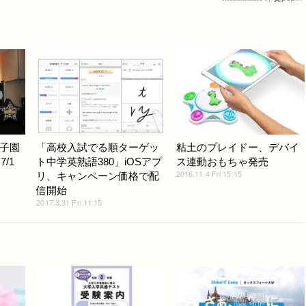
子園
「高校入試でる順ターゲッ
粘土のプレイドー、デバイ
/1
ト中学英熟語380」iOSアプ
ス連動おもちゃ発売
2016.11.4 Fri 15:15
リ、キャンペーン価格で配
信開始
2017.3.31 Fri 11:15