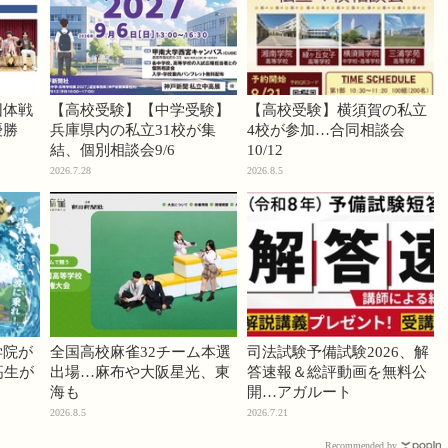
団体戦
【高校受験】【中学受験】
【高校受験】横須賀の私立
優勝
兵庫県内の私立31校が集
4校が参加…合同相談会
結、個別相談会9/6
10/12
2026.7.28
2026.8.5
学院が
全国高校麻雀32チーム本選
司法試験予備試験2026、解
高生が
出場…麻布や大阪星光、東
答速報＆総評動画を無料公
海も
開…アガルート
2026.8.5
2026.7.21
Recommended by