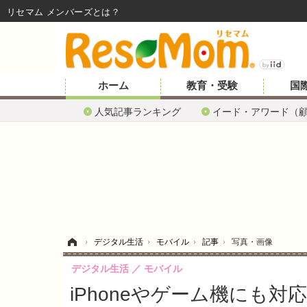
リセマム メンバーズ
ホーム
教育・受験
国
人気記事ランキング
イード・アワード（
ホーム
›
デジタル生活
›
モバイル
›
記事
›
写真・画像
デジタル生活
モバイル
iPhoneやゲーム機にも