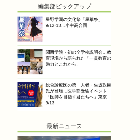
編集部ピックアップ
星野学園の文化祭「星華祭」
9/12-13…小中高合同
関西学院・初の全学校説明会…教
育現場から語られた「一貫教育の
魅力とこれから」
総合診療医の第一人者・生坂政臣
氏が登壇…医学部受験イベント
「医師を目指す君たちへ」東京
9/13
最新ニュース