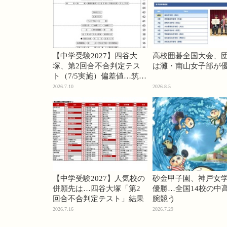
【中学受験2027】四谷大
高校囲碁全国大会、
塚、第2回合不合判定テス
は灘・南山女子部が
ト（7/5実施）偏差値…筑駒
74・桜蔭70＜PR＞
2026.7.10
2026.8.5
【中学受験2027】人気校の
砂金甲子園、神戸女
併願先は…四谷大塚「第2
優勝…全国14校の中
回合不合判定テスト」結果
腕競う
2026.7.16
2026.7.29