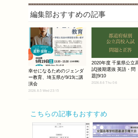
編集部おすすめの記事
2020年度 千葉県公立
試[後期選抜 英語・問
幸せになるためのジェンダ
題]9/10
ー教育、埼玉県が9/19に講
2026.8.6 Thu 0:6
演会
2026.8.5 Wed 23:15
こちらの記事もおすすめ