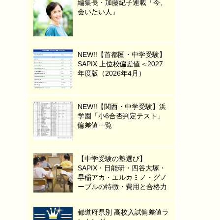
編集長・加藤紀子連載「今、
会いたい人」
NEW!!【首都圏・中学受験】
SAPIX 上位校偏差値＜2027
年度版（2026年4月）
NEW!!【関西・中学受験】浜
学園「小6合否判定テスト」
偏差値一覧
【中学受験の塾選び】
SAPIX・日能研・四谷大塚・
早稲アカ・エルカミノ・グノ
ーブルの特徴・費用と合格力
都道府県別 高校入試偏差値ラ