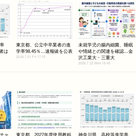
率
東京都、公立中卒業者の進
未就学児の腸内細菌、睡眠
学者は
学率98.45％…速報値を公表
や情緒との関連を確認…金
2026.7.31 Fri 17:15
沢工業大・三重大
2026.7.22 Wed 19:45
チャ
東京都、2027年度使用教科
神奈川県、高校等進学率