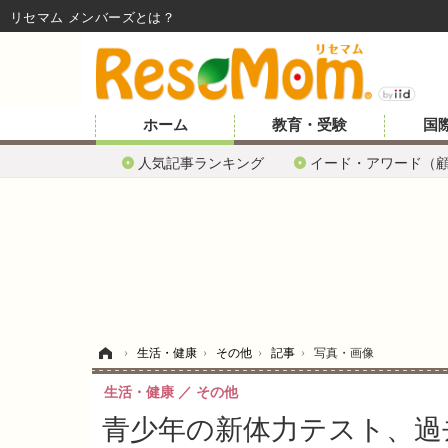
リセマム メンバーズ
ホーム
教育・受験
国
人気記事ランキング
イード・アワード（
ホーム
›
生活・健康
›
その他
›
記事
›
写真・画像
生活・健康
その他
青少年の新体力テスト、過去