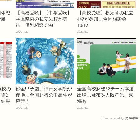
団体戦
【高校受験】【中学受験】
【高校受験】横須賀の私立
優勝
兵庫県内の私立31校が集
4校が参加…合同相談会
結、個別相談会9/6
10/12
2026.7.28
2026.8.5
気校の
砂金甲子園、神戸女学院が
全国高校麻雀32チーム本選
第2
優勝…全国14校の中高生が
出場…麻布や大阪星光、東
」結果
腕競う
海も
2026.7.29
2026.8.5
Recommended by