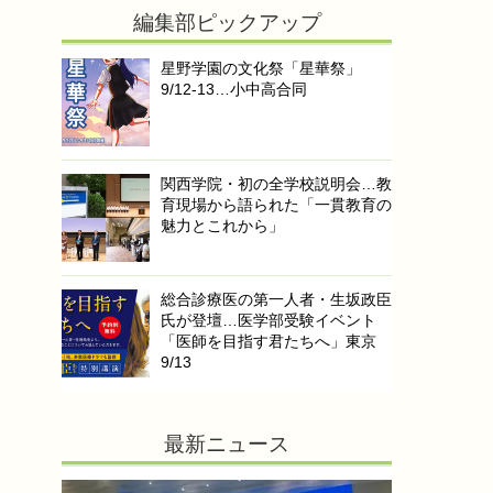
編集部ピックアップ
星野学園の文化祭「星華祭」
9/12-13…小中高合同
関西学院・初の全学校説明会…教
育現場から語られた「一貫教育の
魅力とこれから」
総合診療医の第一人者・生坂政臣
氏が登壇…医学部受験イベント
「医師を目指す君たちへ」東京
9/13
最新ニュース