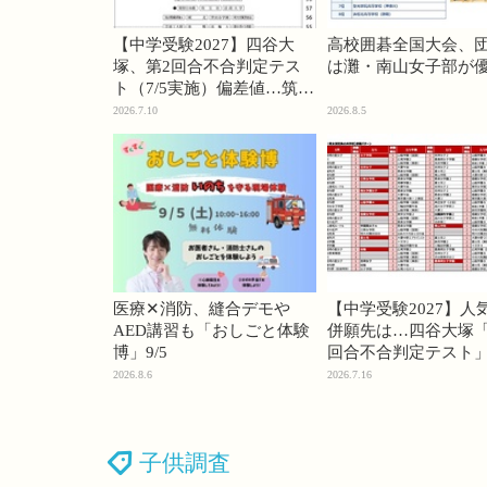
【中学受験2027】四谷大
高校囲碁全国大会、
塚、第2回合不合判定テス
は灘・南山女子部が
ト（7/5実施）偏差値…筑駒
74・桜蔭70＜PR＞
2026.7.10
2026.8.5
医療✕消防、縫合デモや
【中学受験2027】人
AED講習も「おしごと体験
併願先は…四谷大塚「
博」9/5
回合不合判定テスト
2026.8.6
2026.7.16
子供調査