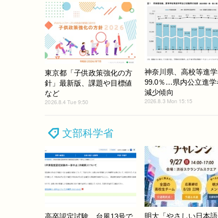
神奈川県、高校等進学
東京都「子供政策強化の方
99.0％…県内公立進
針」最新版、課題や目標値
減少傾向
など
2026.8.3 Mon 15:15
2026.8.4 Tue 9:50
文部科学省
明大「やさしい日本語
高卒認定試験、台風13号で