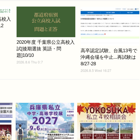
高校入
2
2020年度 千葉県公立高校入
試[後期選抜 英語・問
高卒認定試験、台風13号で
題]10/10
沖縄会場を中止...再試験は
2026.8.6 Thu 0:7
8/27-28
2026.8.5 Wed 16:27