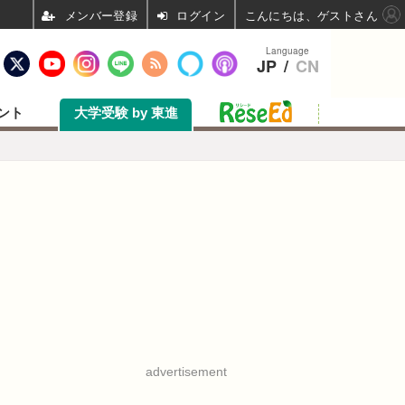
ログイン
こんにちは、ゲストさん
Language
JP
/
CN
ント
大学受験 by 東進
advertisement