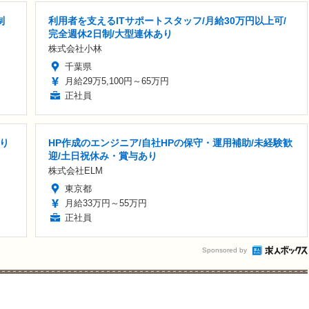
制
利用者を支えるITサポートスタッフ/月給30万円以上可/
完全週休2日制/大型連休あり
株式会社小林
千葉県
月給29万5,100円～65万円
正社員
り
HP作成のエンジニア/自社HPの保守・運用補助/未経験歓
迎/土日祝休み・賞与あり
株式会社ELM
東京都
月給33万円～55万円
正社員
Sponsored by