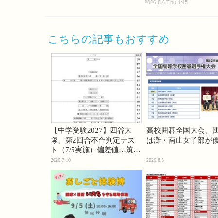
2026.8.6 Thu 1:45
こちらの記事もおすすめ
【中学受験2027】四谷大
高校囲碁全国大会、
塚、第2回合不合判定テス
は灘・南山女子部が
ト（7/5実施）偏差値…筑駒
74・桜蔭70＜PR＞
2026.7.10
2026.8.5