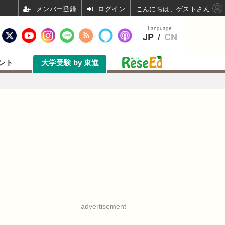
ログイン
こんにちは、ゲストさん
Language
JP
/
CN
ント
大学受験 by 東進
advertisement