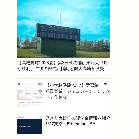
【高校野球2026夏】第3日朝の部は東海大甲府
が勝利、午後の部で八幡商と健大高崎が激突
【小学校受験2027】学習院・早
稲田実業「シミュレーションテス
ト」伸芽会
アメリカ留学の奨学金情報を紹介
8/27東京…EducationUSA