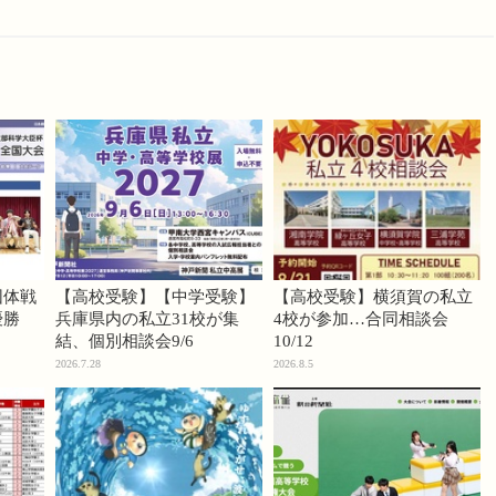
団体戦
【高校受験】【中学受験】
【高校受験】横須賀の私立
優勝
兵庫県内の私立31校が集
4校が参加…合同相談会
結、個別相談会9/6
10/12
2026.7.28
2026.8.5