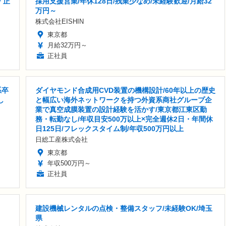
「正
採用支援営業/年休128日/残業少なめ/未経験歓迎/月給32
万円～
株式会社EISHIN
東京都
月給32万円～
正社員
系卒
ダイヤモンド合成用CVD装置の機構設計/60年以上の歴史
し
と幅広い海外ネットワークを持つ外資系商社グループ企
業で真空成膜装置の設計経験を活かす/東京都江東区勤
務・転勤なし/年収目安500万以上×完全週休2日・年間休
日125日/フレックスタイム制/年収500万円以上
日総工産株式会社
東京都
年収500万円～
正社員
建設機械レンタルの点検・整備スタッフ/未経験OK/埼玉
県