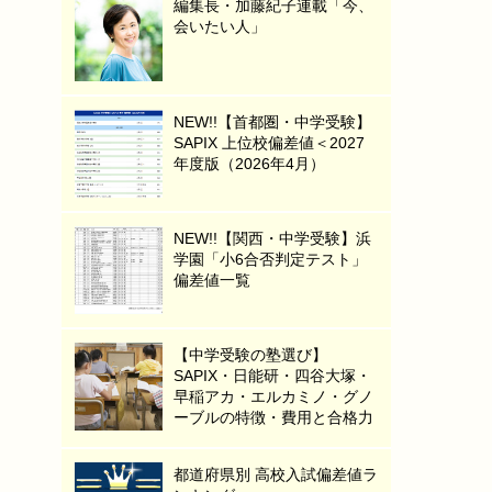
編集長・加藤紀子連載「今、
会いたい人」
NEW!!【首都圏・中学受験】
SAPIX 上位校偏差値＜2027
年度版（2026年4月）
NEW!!【関西・中学受験】浜
学園「小6合否判定テスト」
偏差値一覧
【中学受験の塾選び】
SAPIX・日能研・四谷大塚・
早稲アカ・エルカミノ・グノ
ーブルの特徴・費用と合格力
都道府県別 高校入試偏差値ラ