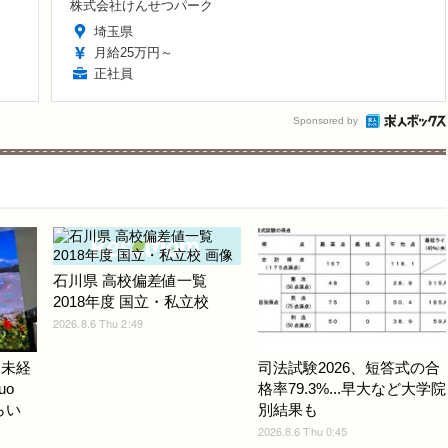
株式会社けんせつパーク
埼玉県
月給25万円～
正社員
Sponsored by
石川県 高校偏差値一覧
2018年度 国立・私立校
2026.8.6 Thu 2:49
ノ未経
司法試験2026、短答式の合
uo
格率79.3%...早大など大学院
らい
別結果も
2026.8.6 Thu 0:45