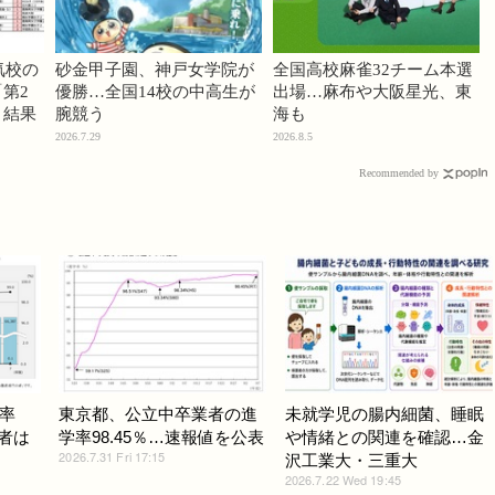
気校の
砂金甲子園、神戸女学院が
全国高校麻雀32チーム本選
第2
優勝…全国14校の中高生が
出場…麻布や大阪星光、東
」結果
腕競う
海も
2026.7.29
2026.8.5
Recommended by
率
東京都、公立中卒業者の進
未就学児の腸内細菌、睡眠
学者は
学率98.45％…速報値を公表
や情緒との関連を確認…金
2026.7.31 Fri 17:15
沢工業大・三重大
2026.7.22 Wed 19:45