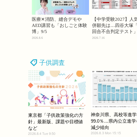
医療✕消防、縫合デモや
【中学受験2027】人
AED講習も「おしごと体験
併願先は…四谷大塚「
博」9/5
回合不合判定テスト
2026.8.6
2026.7.16
子供調査
神奈川県、高校等進学
東京都「子供政策強化の方
99.0％…県内公立進
針」最新版、課題や目標値
減少傾向
など
2026.8.3 Mon 15:15
2026.8.4 Tue 9:50