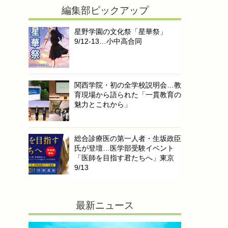
編集部ピックアップ
星野学園の文化祭「星華祭」
9/12-13…小中高合同
関西学院・初の全学校説明会…教
育現場から語られた「一貫教育の
魅力とこれから」
総合診療医の第一人者・生坂政臣
氏が登壇…医学部受験イベント
「医師を目指す君たちへ」東京
9/13
最新ニュース