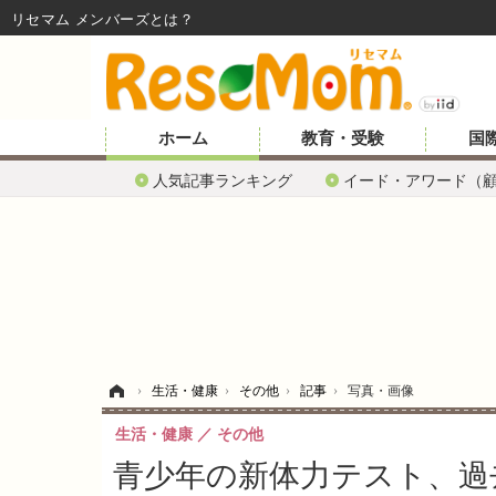
リセマム メンバーズ
ホーム
教育・受験
国
人気記事ランキング
イード・アワード（
ホーム
›
生活・健康
›
その他
›
記事
›
写真・画像
生活・健康
その他
青少年の新体力テスト、過去