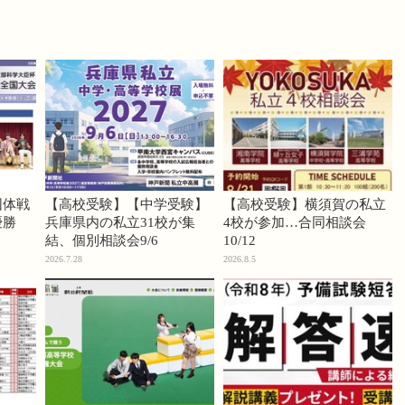
団体戦
【高校受験】【中学受験】
【高校受験】横須賀の私立
優勝
兵庫県内の私立31校が集
4校が参加…合同相談会
結、個別相談会9/6
10/12
2026.7.28
2026.8.5