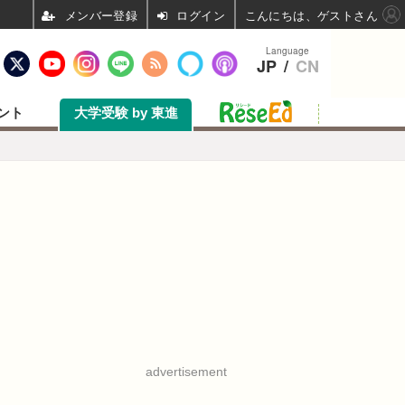
ログイン
こんにちは、ゲストさん
Language
JP
/
CN
ント
大学受験 by 東進
advertisement