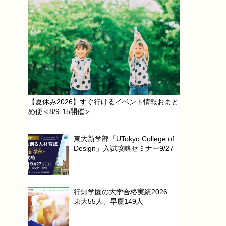
【夏休み2026】すぐ行けるイベント情報おまと
め便＜8/9-15開催＞
東大新学部「UTokyo College of
Design」入試攻略セミナー9/27
行知学園の大学合格実績2026…
東大55人、早慶149人