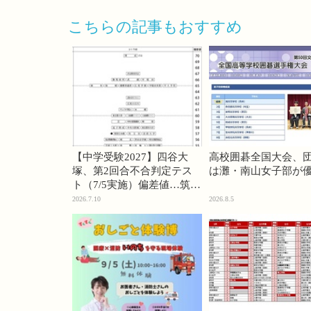
こちらの記事もおすすめ
【中学受験2027】四谷大
高校囲碁全国大会、
塚、第2回合不合判定テス
は灘・南山女子部が
ト（7/5実施）偏差値…筑駒
74・桜蔭70＜PR＞
2026.7.10
2026.8.5