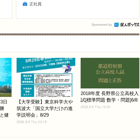
正社員
Sponsored by
2018年度 長野県公立高校入
試[標準問題 数学・問題]6/8
3日
【大学受験】東京科学大や
2026.8.6 Thu 14:30
勝
筑波大「国立大学だけの進
と健
学説明会」8/29
2026.8.6 Thu 23:15