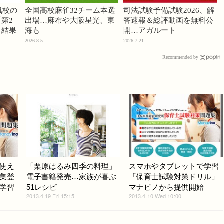
気校の
全国高校麻雀32チーム本選
司法試験予備試験2026、解
第2
出場…麻布や大阪星光、東
答速報＆総評動画を無料公
」結果
海も
開…アガルート
2026.8.5
2026.7.21
Recommended by
使え
「栗原はるみ四季の料理」
スマホやタブレットで学習
集登
電子書籍発売…家族が喜ぶ
「保育士試験対策ドリル」
学習
51レシピ
マナビノから提供開始
2013.4.19 Fri 15:15
2013.4.10 Wed 10:00