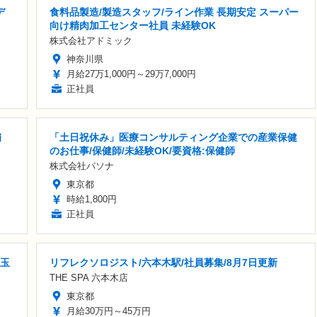
デ
食料品製造/製造スタッフ/ライン作業 長期安定 スーパー
向け精肉加工センター社員 未経験OK
株式会社アドミック
神奈川県
月給27万1,000円～29万7,000円
正社員
補
「土日祝休み」医療コンサルティング企業での産業保健
のお仕事/保健師/未経験OK/要資格:保健師
株式会社パソナ
東京都
時給1,800円
正社員
埼玉
リフレクソロジスト/六本木駅/社員募集/8月7日更新
THE SPA 六本木店
東京都
月給30万円～45万円