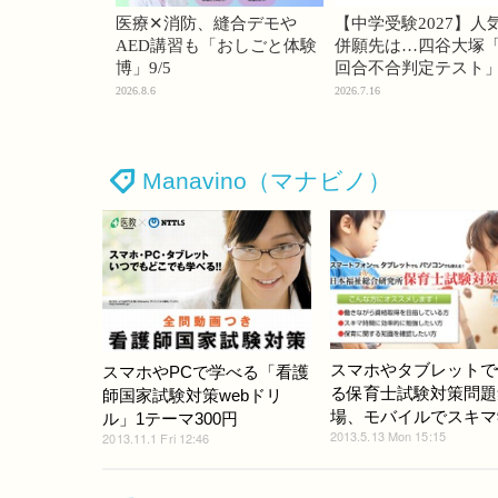
医療✕消防、縫合デモや
【中学受験2027】人
AED講習も「おしごと体験
併願先は…四谷大塚「
博」9/5
回合不合判定テスト
2026.8.6
2026.7.16
Manavino（マナビノ）
スマホやタブレットで
スマホやPCで学べる「看護
る保育士試験対策問題
師国家試験対策webドリ
場、モバイルでスキマ
ル」1テーマ300円
2013.5.13 Mon 15:15
2013.11.1 Fri 12:46