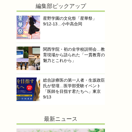
編集部ピックアップ
星野学園の文化祭「星華祭」
9/12-13…小中高合同
関西学院・初の全学校説明会…教
育現場から語られた「一貫教育の
魅力とこれから」
総合診療医の第一人者・生坂政臣
氏が登壇…医学部受験イベント
「医師を目指す君たちへ」東京
9/13
最新ニュース