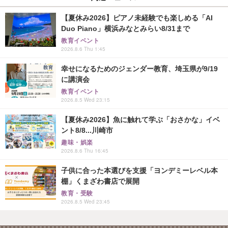
【夏休み2026】ピアノ未経験でも楽しめる「AI
Duo Piano」横浜みなとみらい8/31まで
教育イベント
2026.8.6 Thu 1:45
幸せになるためのジェンダー教育、埼玉県が9/19
に講演会
教育イベント
2026.8.5 Wed 23:15
【夏休み2026】魚に触れて学ぶ「おさかな」イベ
ント8/8...川崎市
趣味・娯楽
2026.8.6 Thu 16:45
子供に合った本選びを支援「ヨンデミーレベル本
棚」くまざわ書店で展開
教育・受験
2026.8.5 Wed 23:45