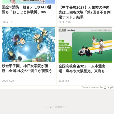
医療✕消防、縫合デモやAED講
【中学受験2027】人気校の併願
習も「おしごと体験博」9/5
先は…四谷大塚「第2回合不合判
定テスト」結果
2026.8.6
2026.7.16
砂金甲子園、神戸女学院が優
全国高校麻雀32チーム本選出
勝…全国14校の中高生が腕競う
場…麻布や大阪星光、東海も
2026.7.29
2026.8.5
Recommended by
advertisement