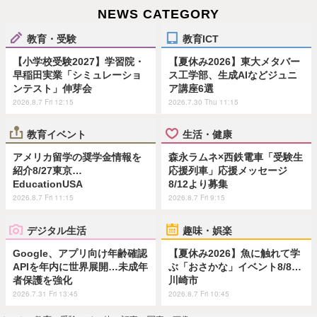
NEWS CATEGORY
教育・受験
教育ICT
【小学校受験2027】学習院・
【夏休み2026】東大メタバー
早稲田実業「シミュレーショ
ス工学部、生成AIなどジュニ
ンテスト」伸芽会
ア講座6選
2026.8.7 Fri 12:15
2026.7.30 Thu 11:15
教育イベント
生活・健康
アメリカ留学の奨学金情報を
森永ラムネ×西鉄電車「受験生
紹介8/27東京…
応援列車」応援メッセージ
EducationUSA
8/12より募集
2026.8.7 Fri 11:15
2026.8.7 Fri 9:15
デジタル生活
趣味・娯楽
Google、アプリ向け年齢確認
【夏休み2026】魚に触れて学
APIを年内に世界展開…未成年
ぶ「おさかな」イベント8/8…
者保護を強化
川崎市
2026.7.31 Fri 13:45
2026.8.7 Fri 10:45