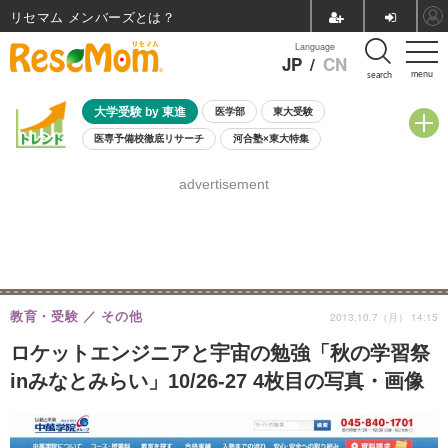
リセマム メンバーズ
Language
JP
/
CN
menu
search
大学受験 by 東進
医学部
東大受験
医専予備校徹底リサーチ
河合塾×東大特集
親子で考える大学選び
高校受験
中学受験
小学校受験
advertisement
共通テスト
夏休み
8月開催学校説明会・相談会
8月開催イベント・WS
全国公立高校 過去問
人気記事
自由研究教材（小学生向け）
自由研究教材（中学生向け）
ランキング
教育・受験
その他
2013.10.7（月） 14:15
ロケットエンジニアと宇宙の勉強「秋の学習祭
inみなとみらい」10/26-27 4枚目の写真・画像