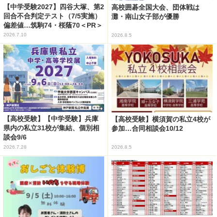
【中学受験2027】四谷大塚、第2
高校囲碁全国大会、団体戦は
回合不合判定テスト（7/5実施）
灘・南山女子部が優勝
偏差値…筑駒74・桜蔭70＜PR＞
2026.7.10
2026.8.5
【高校受験】【中学受験】兵庫
【高校受験】横須賀の私立4校が
県内の私立31校が集結、個別相
参加…合同相談会10/12
談会9/6
2026.7.28
2026.8.5