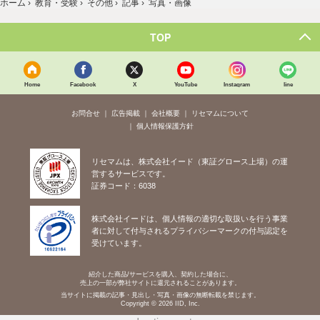
ホーム
›
教育・受験
›
その他
›
記事
›
写真・画像
TOP
Home
Facebook
X
YouTube
Instagram
line
お問合せ
広告掲載
会社概要
リセマムについて
個人情報保護方針
リセマムは、株式会社イード（東証グロース上場）の運
営するサービスです。
証券コード：6038
株式会社イードは、個人情報の適切な取扱いを行う事業
者に対して付与されるプライバシーマークの付与認定を
受けています。
紹介した商品/サービスを購入、契約した場合に、
売上の一部が弊社サイトに還元されることがあります。
当サイトに掲載の記事・見出し・写真・画像の無断転載を禁じます。
Copyright © 2026 IID, Inc.