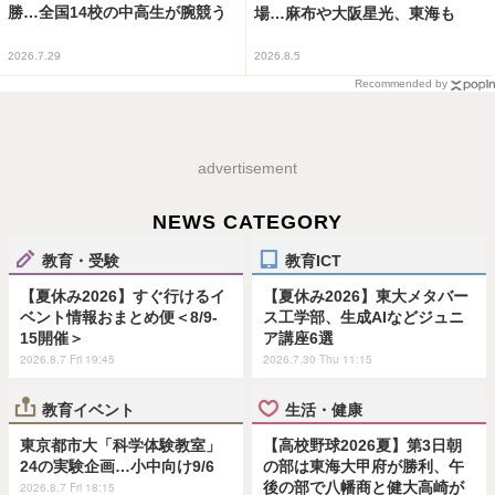
勝…全国14校の中高生が腕競う
場…麻布や大阪星光、東海も
2026.7.29
2026.8.5
Recommended by
advertisement
NEWS CATEGORY
教育・受験
教育ICT
【夏休み2026】すぐ行けるイ
【夏休み2026】東大メタバー
ベント情報おまとめ便＜8/9-
ス工学部、生成AIなどジュニ
15開催＞
ア講座6選
2026.8.7 Fri 19:45
2026.7.30 Thu 11:15
教育イベント
生活・健康
東京都市大「科学体験教室」
【高校野球2026夏】第3日朝
24の実験企画…小中向け9/6
の部は東海大甲府が勝利、午
後の部で八幡商と健大高崎が
2026.8.7 Fri 18:15