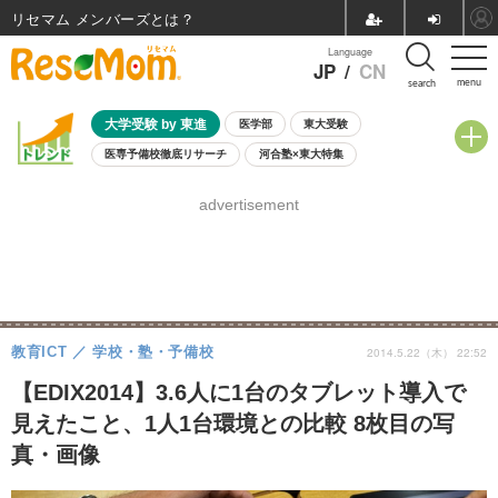
リセマム メンバーズ
Language
JP
/
CN
menu
search
大学受験 by 東進
医学部
東大受験
医専予備校徹底リサーチ
河合塾×東大特集
親子で考える大学選び
高校受験
中学受験
小学校受験
advertisement
共通テスト
夏休み
8月開催学校説明会・相談会
8月開催イベント・WS
全国公立高校 過去問
人気記事
自由研究教材（小学生向け）
自由研究教材（中学生向け）
ランキング
教育ICT
学校・塾・予備校
2014.5.22（木） 22:52
【EDIX2014】3.6人に1台のタブレット導入で
見えたこと、1人1台環境との比較 8枚目の写
真・画像