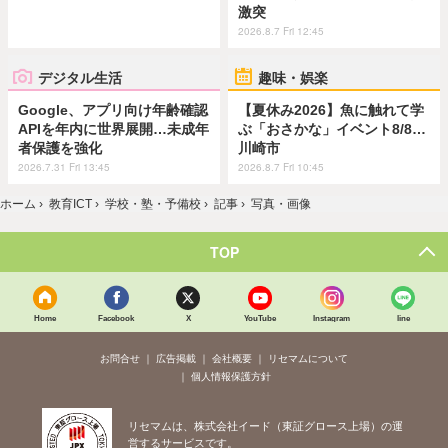
激突
2026.8.7 Fri 12:45
デジタル生活
趣味・娯楽
Google、アプリ向け年齢確認
【夏休み2026】魚に触れて学
APIを年内に世界展開…未成年
ぶ「おさかな」イベント8/8…
者保護を強化
川崎市
2026.7.31 Fri 13:45
2026.8.7 Fri 10:45
ホーム
›
教育ICT
›
学校・塾・予備校
›
記事
›
写真・画像
TOP
Home
Facebook
X
YouTube
Instagram
line
お問合せ
広告掲載
会社概要
リセマムについて
個人情報保護方針
リセマムは、株式会社イード（東証グロース上場）の運
営するサービスです。