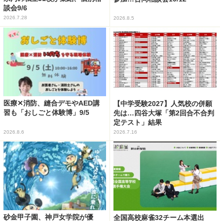
談会9/6
2026.7.28
2026.8.5
医療✕消防、縫合デモやAED講
【中学受験2027】人気校の併願
習も「おしごと体験博」9/5
先は…四谷大塚「第2回合不合判
定テスト」結果
2026.8.6
2026.7.16
砂金甲子園、神戸女学院が優
全国高校麻雀32チーム本選出