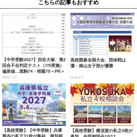
こちらの記事もおすすめ
【中学受験2027】四谷大塚、第2
高校囲碁全国大会、団体戦は
回合不合判定テスト（7/5実施）
灘・南山女子部が優勝
偏差値…筑駒74・桜蔭70＜PR＞
2026.7.10
2026.8.5
【高校受験】【中学受験】兵庫
【高校受験】横須賀の私立4校が
県内の私立31校が集結、個別相
参加…合同相談会10/12