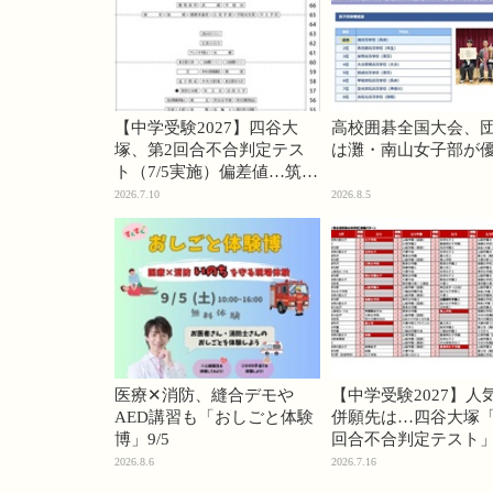
【中学受験2027】四谷大
高校囲碁全国大会、
塚、第2回合不合判定テス
は灘・南山女子部が
ト（7/5実施）偏差値…筑駒
74・桜蔭70＜PR＞
2026.7.10
2026.8.5
医療✕消防、縫合デモや
【中学受験2027】人
AED講習も「おしごと体験
併願先は…四谷大塚「
博」9/5
回合不合判定テスト
2026.8.6
2026.7.16