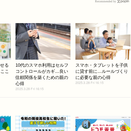
Recommended by
話せる
10代のスマホ利用はセルフ
スマホ・タブレットを子供
ろここ
コントロールがカギ…良い
に貸す前に…ルールづくり
信頼関係を築くための親の
に必要な親の心得
2025.3.28 Fri 16:15
心得
2025.3.28 Fri 16:15