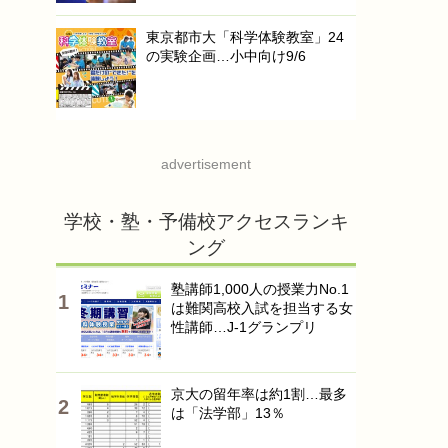
東京都市大「科学体験教室」24
の実験企画…小中向け9/6
advertisement
学校・塾・予備校アクセスランキ
ング
塾講師1,000人の授業力No.1
は難関高校入試を担当する女
性講師…J-1グランプリ
京大の留年率は約1割…最多
は「法学部」13％