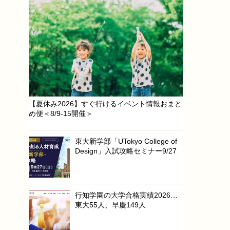
【夏休み2026】すぐ行けるイベント情報おまと
め便＜8/9-15開催＞
東大新学部「UTokyo College of
Design」入試攻略セミナー9/27
行知学園の大学合格実績2026…
東大55人、早慶149人