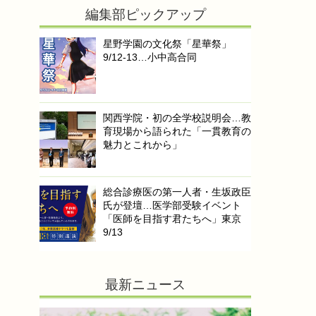
編集部ピックアップ
星野学園の文化祭「星華祭」
9/12-13…小中高合同
関西学院・初の全学校説明会…教
育現場から語られた「一貫教育の
魅力とこれから」
総合診療医の第一人者・生坂政臣
氏が登壇…医学部受験イベント
「医師を目指す君たちへ」東京
9/13
最新ニュース