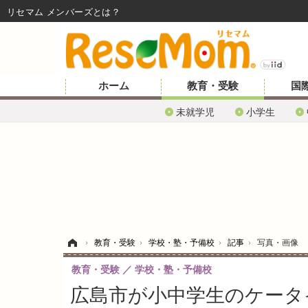
リセマム メンバーズ
ホーム
教育・受験
国
未就学児
小学生
ホーム
›
教育・受験
›
学校・塾・予備校
›
記事
›
写真・画像
教育・受験
学校・塾・予備校
広島市が小中学生のケータ