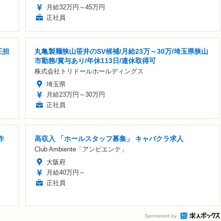
月給32万円～45万円
正社員
正担
丸亀製麺狭山笹井のSV候補/月給23万～30万/埼玉県狭山
市勤務/賞与あり/年休113日/連休取得可
株式会社トリドールホールディングス
埼玉県
月給23万円～30万円
正社員
作
高収入 「ホールスタッフ募集」 キャバクラ求人
Club Ambiente「アンビエンテ」
大阪府
月給40万円～
正社員
Sponsored by