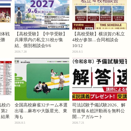
団体戦
【高校受験】【中学受験】
【高校受験】横須賀の私立
優勝
兵庫県内の私立31校が集
4校が参加…合同相談会
結、個別相談会9/6
10/12
2026.7.28
2026.8.5
気校の
全国高校麻雀32チーム本選
司法試験予備試験2026、解
第2
出場…麻布や大阪星光、東
答速報＆総評動画を無料公
」結果
海も
開…アガルート
2026.8.5
2026.7.21