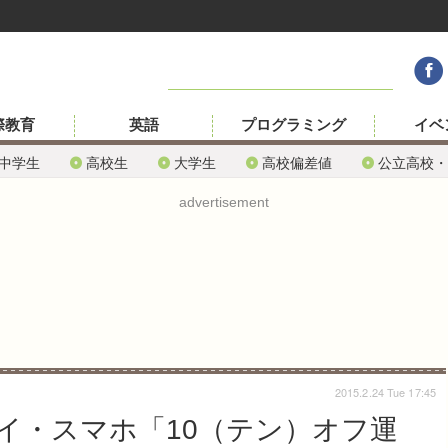
際教育
英語
プログラミング
イベ
中学生
高校生
大学生
高校偏差値
公立高校・
advertisement
2015.2.24 Tue 17:45
イ・スマホ「10（テン）オフ運