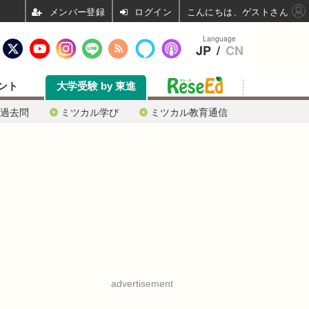
ログイン
こんにちは、ゲストさん
Language
JP
/
CN
ント
大学受験 by 東進
過去問
ミツカル学び
ミツカル教育通信
advertisement