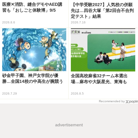
医療✕消防、縫合デモやAED講
【中学受験2027】人気校の併願
習も「おしごと体験博」9/5
先は…四谷大塚「第2回合不合判
定テスト」結果
2026.8.6
2026.7.16
砂金甲子園、神戸女学院が優
全国高校麻雀32チーム本選出
勝…全国14校の中高生が腕競う
場…麻布や大阪星光、東海も
2026.7.29
2026.8.5
Recommended by
advertisement