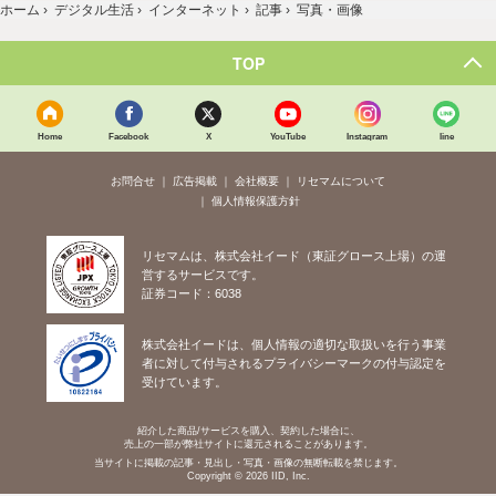
ホーム
›
デジタル生活
›
インターネット
›
記事
›
写真・画像
TOP
Home
Facebook
X
YouTube
Instagram
line
お問合せ
広告掲載
会社概要
リセマムについて
個人情報保護方針
リセマムは、株式会社イード（東証グロース上場）の運
営するサービスです。
証券コード：6038
株式会社イードは、個人情報の適切な取扱いを行う事業
者に対して付与されるプライバシーマークの付与認定を
受けています。
紹介した商品/サービスを購入、契約した場合に、
売上の一部が弊社サイトに還元されることがあります。
当サイトに掲載の記事・見出し・写真・画像の無断転載を禁じます。
Copyright © 2026 IID, Inc.