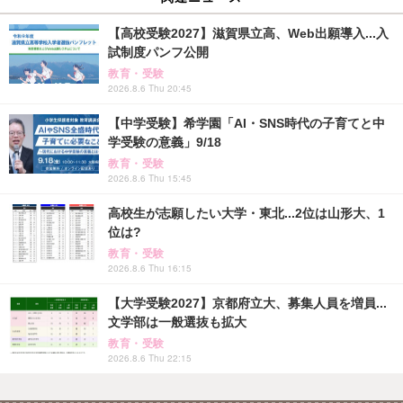
【高校受験2027】滋賀県立高、Web出願導入...入
試制度パンフ公開
教育・受験
2026.8.6 Thu 20:45
【中学受験】希学園「AI・SNS時代の子育てと中
学受験の意義」9/18
教育・受験
2026.8.6 Thu 15:45
高校生が志願したい大学・東北...2位は山形大、1
位は?
教育・受験
2026.8.6 Thu 16:15
【大学受験2027】京都府立大、募集人員を増員...
文学部は一般選抜も拡大
教育・受験
2026.8.6 Thu 22:15