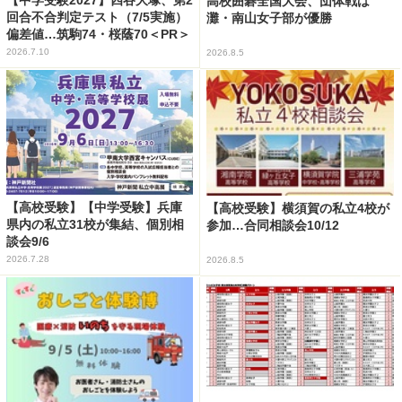
高校囲碁全国大会、団体戦は
回合不合判定テスト（7/5実施）
灘・南山女子部が優勝
偏差値…筑駒74・桜蔭70＜PR＞
2026.7.10
2026.8.5
【高校受験】【中学受験】兵庫
【高校受験】横須賀の私立4校が
県内の私立31校が集結、個別相
参加…合同相談会10/12
談会9/6
2026.7.28
2026.8.5