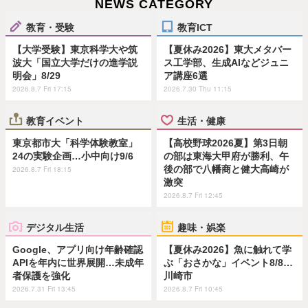
NEWS CATEGORY
教育・受験
教育ICT
【大学受験】東京科学大や筑
【夏休み2026】東大メタバー
波大「国立大学だけの進学説
ス工学部、生成AIなどジュニ
明会」8/29
ア講座6選
2026.8.7 Fri 17:15
2026.7.30 Thu 11:15
教育イベント
生活・健康
東京都市大「科学体験教室」
【高校野球2026夏】第3日朝
24の実験企画…小中向け9/6
の部は東海大甲府が勝利、午
後の部で八幡商と健大高崎が
2026.8.7 Fri 18:15
激突
2026.8.7 Fri 12:45
デジタル生活
趣味・娯楽
Google、アプリ向け年齢確認
【夏休み2026】魚に触れて学
APIを年内に世界展開…未成年
ぶ「おさかな」イベント8/8…
者保護を強化
川崎市
2026.7.31 Fri 13:45
2026.8.7 Fri 10:45