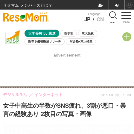
リセマム メンバーズ
Language
JP
/
CN
menu
search
大学受験 by 東進
医学部
東大受験
医専予備校徹底リサーチ
河合塾×東大特集
親子で考える大学選び
高校受験
中学受験
小学校受験
advertisement
共通テスト
夏休み
8月開催学校説明会・相談会
8月開催イベント・WS
全国公立高校 過去問
人気記事
自由研究教材（小学生向け）
自由研究教材（中学生向け）
ランキング
デジタル生活
インターネット
2015.4.8（水） 13:30
女子中高生の半数がSNS疲れ、3割が悪口・暴
言の経験あり 2枚目の写真・画像