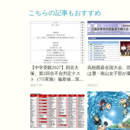
こちらの記事もおすすめ
【中学受験2027】四谷大
高校囲碁全国大会、
塚、第2回合不合判定テス
は灘・南山女子部が
ト（7/5実施）偏差値…筑駒
74・桜蔭70＜PR＞
2026.7.10
2026.8.5