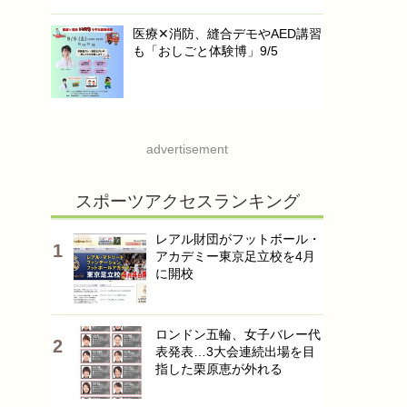
医療✕消防、縫合デモやAED講習
も「おしごと体験博」9/5
advertisement
スポーツアクセスランキング
レアル財団がフットボール・
アカデミー東京足立校を4月
に開校
ロンドン五輪、女子バレー代
表発表…3大会連続出場を目
指した栗原恵が外れる