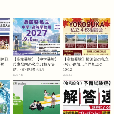
団体戦
【高校受験】【中学受験】
【高校受験】横須賀の私立
優勝
兵庫県内の私立31校が集
4校が参加…合同相談会
結、個別相談会9/6
10/12
2026.7.28
2026.8.5