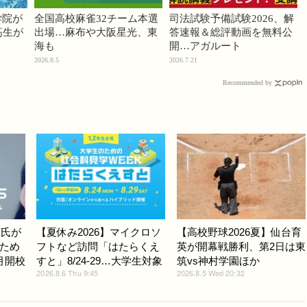
学院が
全国高校麻雀32チーム本選
司法試験予備試験2026、解
高生が
出場…麻布や大阪星光、東
答速報＆総評動画を無料公
海も
開…アガルート
2026.8.5
2026.7.21
Recommended by
斉氏が
【夏休み2026】マイクロソ
【高校野球2026夏】仙台育
ため
フトなど訪問「はたらくえ
英が開幕戦勝利、第2日は東
月開校
すと」8/24-29…大学生対象
筑vs神村学園ほか
2026.8.6 Thu 9:45
2026.8.5 Wed 20:32