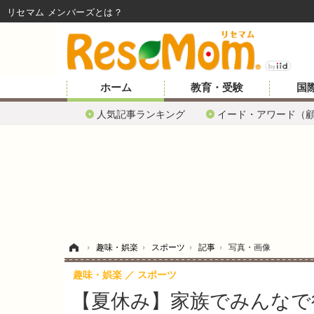
リセマム メンバーズ
ホーム
教育・受験
国
人気記事ランキング
イード・アワード（
ホーム
›
趣味・娯楽
›
スポーツ
›
記事
›
写真・画像
趣味・娯楽
スポーツ
【夏休み】家族でみんなで