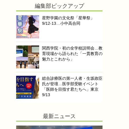
編集部ピックアップ
星野学園の文化祭「星華祭」
9/12-13…小中高合同
関西学院・初の全学校説明会…教
育現場から語られた「一貫教育の
魅力とこれから」
総合診療医の第一人者・生坂政臣
氏が登壇…医学部受験イベント
「医師を目指す君たちへ」東京
9/13
最新ニュース