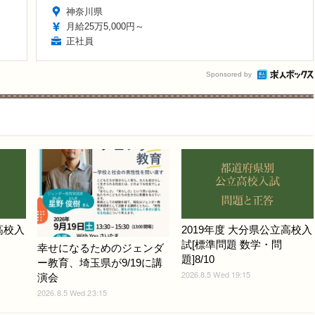
神奈川県
月給25万5,000円～
正社員
Sponsored by
高校入
2019年度 大分県公立高校入
試[標準問題 数学・問
幸せになるためのジェンダ
題]8/10
ー教育、埼玉県が9/19に講
2026.8.5 Wed 19:15
演会
2026.8.5 Wed 23:15