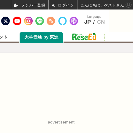
ログイン
こんにちは、ゲストさん
Language
JP
/
CN
ント
大学受験 by 東進
advertisement