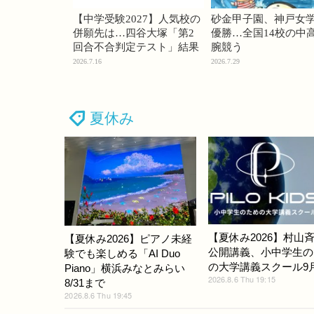
【中学受験2027】人気校の
砂金甲子園、神戸女
併願先は…四谷大塚「第2
優勝…全国14校の中
回合不合判定テスト」結果
腕競う
2026.7.16
2026.7.29
夏休み
【夏休み2026】村山
【夏休み2026】ピアノ未経
公開講義、小中学生の
験でも楽しめる「AI Duo
の大学講義スクール9
Piano」横浜みなとみらい
2026.8.6 Thu 19:15
8/31まで
2026.8.6 Thu 19:45