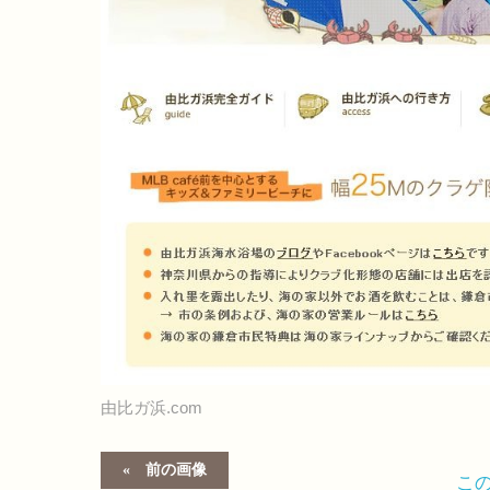
由比ガ浜.com
前の画像
こ