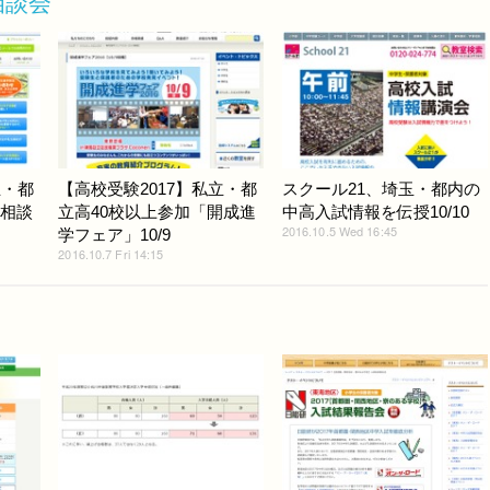
相談会
立・都
【高校受験2017】私立・都
スクール21、埼玉・都内の
別相談
立高40校以上参加「開成進
中高入試情報を伝授10/10
2016.10.5 Wed 16:45
学フェア」10/9
2016.10.7 Fri 14:15