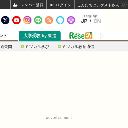
ログイン
こんにちは、ゲストさん
Language
JP
/
CN
ント
大学受験 by 東進
過去問
ミツカル学び
ミツカル教育通信
advertisement