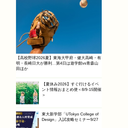
【高校野球2026夏】東海大甲府・健大高崎・有
明・長崎日大が勝利…第4日は遊学館vs青森山
田ほか
【夏休み2026】すぐ行けるイベ
ント情報おまとめ便＜8/9-15開催
＞
東大新学部「UTokyo College of
Design」入試攻略セミナー9/27