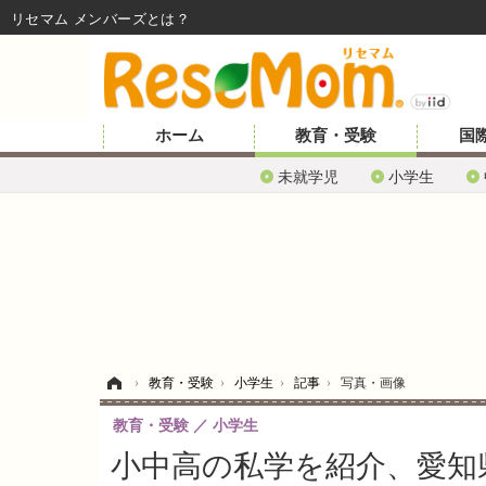
リセマム メンバーズ
ホーム
教育・受験
国
未就学児
小学生
ホーム
›
教育・受験
›
小学生
›
記事
›
写真・画像
教育・受験
小学生
小中高の私学を紹介、愛知県「