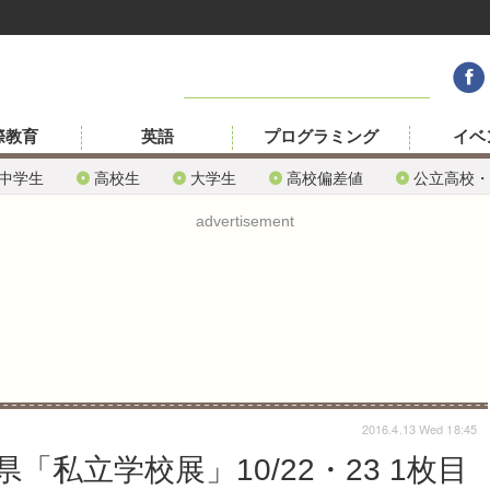
際教育
英語
プログラミング
イベ
中学生
高校生
大学生
高校偏差値
公立高校・
advertisement
2016.4.13 Wed 18:45
私立学校展」10/22・23 1枚目