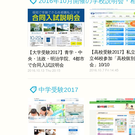
2016年10月開催の学校説明会・
【高校受験2017】私
【大学受験2017】青学・中
立46校参加「高校個
央・法政・明治学院、4都市
会」10/10
で合同入試説明会
2016.10.7 Fri 14:45
2016.10.13 Thu 20:15
中学受験2017