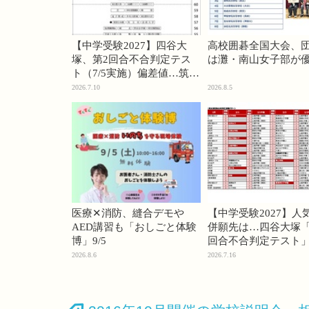
【中学受験2027】四谷大
高校囲碁全国大会、
塚、第2回合不合判定テス
は灘・南山女子部が
ト（7/5実施）偏差値…筑駒
74・桜蔭70＜PR＞
2026.7.10
2026.8.5
医療✕消防、縫合デモや
【中学受験2027】人
AED講習も「おしごと体験
併願先は…四谷大塚「
博」9/5
回合不合判定テスト
2026.8.6
2026.7.16