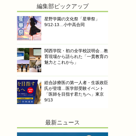
編集部ピックアップ
星野学園の文化祭「星華祭」
9/12-13…小中高合同
関西学院・初の全学校説明会…教
育現場から語られた「一貫教育の
魅力とこれから」
総合診療医の第一人者・生坂政臣
氏が登壇…医学部受験イベント
「医師を目指す君たちへ」東京
9/13
最新ニュース