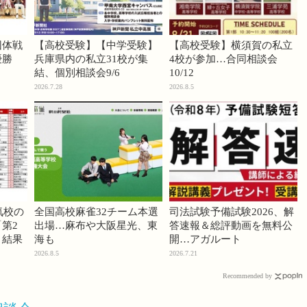
団体戦
【高校受験】【中学受験】
【高校受験】横須賀の私立
優勝
兵庫県内の私立31校が集
4校が参加…合同相談会
結、個別相談会9/6
10/12
2026.7.28
2026.8.5
気校の
全国高校麻雀32チーム本選
司法試験予備試験2026、解
第2
出場…麻布や大阪星光、東
答速報＆総評動画を無料公
」結果
海も
開…アガルート
2026.8.5
2026.7.21
Recommended by