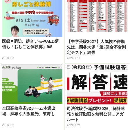
医療✕消防、縫合デモやAED講
【中学受験2027】人気校の併願
習も「おしごと体験博」9/5
先は…四谷大塚「第2回合不合判
定テスト」結果
2026.8.6
2026.7.16
全国高校麻雀32チーム本選出
司法試験予備試験2026、解答速
場…麻布や大阪星光、東海も
報＆総評動画を無料公開…アガ
ルート
2026.8.5
2026.7.21