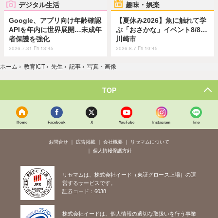
デジタル生活
趣味・娯楽
Google、アプリ向け年齢確認
【夏休み2026】魚に触れて学
APIを年内に世界展開…未成年
ぶ「おさかな」イベント8/8…
者保護を強化
川崎市
2026.7.31 Fri 13:45
2026.8.7 Fri 10:45
ホーム
›
教育ICT
›
先生
›
記事
›
写真・画像
TOP
Home
Facebook
X
YouTube
Instagram
line
お問合せ
広告掲載
会社概要
リセマムについて
個人情報保護方針
リセマムは、株式会社イード（東証グロース上場）の運
営するサービスです。
証券コード：6038
株式会社イードは、個人情報の適切な取扱いを行う事業