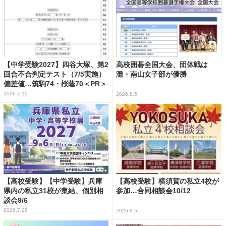
【中学受験2027】四谷大塚、第2
高校囲碁全国大会、団体戦は
回合不合判定テスト（7/5実施）
灘・南山女子部が優勝
偏差値…筑駒74・桜蔭70＜PR＞
2026.7.10
2026.8.5
【高校受験】【中学受験】兵庫
【高校受験】横須賀の私立4校が
県内の私立31校が集結、個別相
参加…合同相談会10/12
談会9/6
2026.7.28
2026.8.5