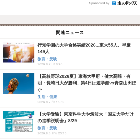
Sponsored by
関連ニュース
行知学園の大学合格実績2026...東大55人、早慶
149人
教育・受験
2026.8.7 Fri 0:45
【高校野球2026夏】東海大甲府・健大高崎・有
明・長崎日大が勝利...第4日は遊学館vs青森山田ほ
か
生活・健康
2026.8.7 Fri 15:52
【大学受験】東京科学大や筑波大「国立大学だけ
の進学説明会」8/29
教育・受験
2026.8.6 Thu 23:15