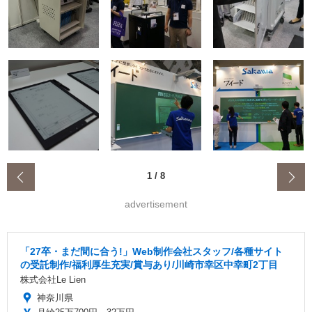
‹
1
/
8
advertisement
「27卒・まだ間に合う!」Web制作会社スタッフ/各種サイト
の受託制作/福利厚生充実/賞与あり/川崎市幸区中幸町2丁目
株式会社Le Lien
神奈川県