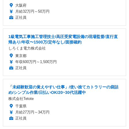
大阪府
月給32万円～50万円
正社員
1級電気工事施工管理技士/高圧受変電設備の現場監督/直行直
帰あり/年収〜1500万/定年なし/面接確約
しろくま電力株式会社
東京都
年収600万円～1,500万円
正社員
「未経験歓迎の覚えやすい仕事」/使い捨てカトラリーの袋詰
め/シンプル作業/日払いOK/20~30代活躍中
株式会社Tetote
千葉県
月給27万円～34万円
正社員