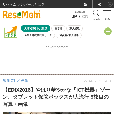
リセマム メンバーズ
Language
JP
/
CN
menu
search
大学受験 by 東進
医学部
東大受験
医専予備校徹底リサーチ
河合塾×東大特集
親子で考える大学選び
高校受験
中学受験
小学校受験
advertisement
共通テスト
夏休み
8月開催学校説明会・相談会
8月開催イベント・WS
全国公立高校 過去問
人気記事
自由研究教材（小学生向け）
自由研究教材（中学生向け）
ランキング
教育ICT
先生
2016.5.19（木） 20:15
【EDIX2016】やはり華やかな「ICT機器」ゾー
ン、タブレット保管ボックスが大流行 5枚目の
写真・画像