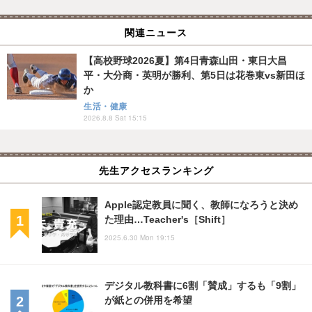
関連ニュース
【高校野球2026夏】第4日青森山田・東日大昌
平・大分商・英明が勝利、第5日は花巻東vs新田ほ
か
生活・健康
2026.8.8 Sat 15:15
先生アクセスランキング
Apple認定教員に聞く、教師になろうと決め
た理由…Teacher's［Shift］
2025.6.30 Mon 19:15
デジタル教科書に6割「賛成」するも「9割」
が紙との併用を希望