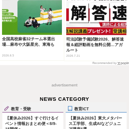
全国高校麻雀32チーム本選出
司法試験予備試験2026、解答速
場…麻布や大阪星光、東海も
報＆総評動画を無料公開…アガ
ルート
2026.8.5
2026.7.21
Recommended by
advertisement
NEWS CATEGORY
教育・受験
教育ICT
【夏休み2026】すぐ行けるイ
【夏休み2026】東大メタバー
ベント情報おまとめ便＜8/9-
ス工学部、生成AIなどジュニ