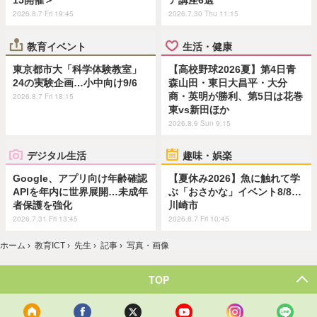
15開催＞
ア講座6選
2026.8.7 Fri 19:45
2026.7.30 Thu 11:15
教育イベント
生活・健康
東京都市大「科学体験教室」
【高校野球2026夏】第4日青
24の実験企画…小中向け9/6
森山田・東日大昌平・大分
商・英明が勝利、第5日は花巻
2026.8.7 Fri 18:15
東vs新田ほか
2026.8.9 Sun 9:15
デジタル生活
趣味・娯楽
Google、アプリ向け年齢確認
【夏休み2026】魚に触れて学
APIを年内に世界展開…未成年
ぶ「おさかな」イベント8/8…
者保護を強化
川崎市
2026.7.31 Fri 13:45
2026.8.7 Fri 10:45
ホーム
›
教育ICT
›
先生
›
記事
›
写真・画像
TOP