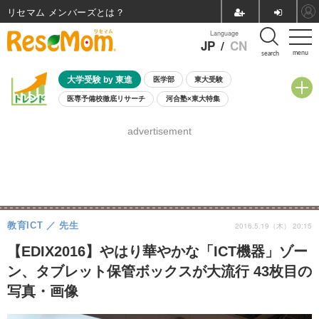
リセマム メンバーズ
Language
JP
/
CN
menu
search
大学受験 by 東進
医学部
東大受験
医専予備校徹底リサーチ
河合塾×東大特集
親子で考える大学選び
高校受験
中学受験
小学校受験
advertisement
共通テスト
夏休み
8月開催学校説明会・相談会
8月開催イベント・WS
全国公立高校 過去問
人気記事
自由研究教材（小学生向け）
自由研究教材（中学生向け）
ランキング
教育ICT
先生
2016.5.19（木） 20:15
【EDIX2016】やはり華やかな「ICT機器」ゾー
ン、タブレット保管ボックスが大流行 43枚目の
写真・画像