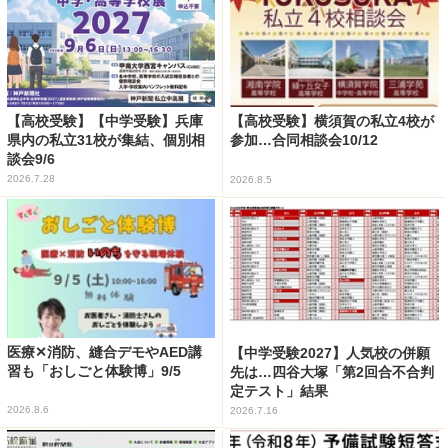
【高校受験】【中学受験】兵庫
【高校受験】横須賀の私立4校が
県内の私立31校が集結、個別相
参加…合同相談会10/12
談会9/6
2026.7.28
2026.8.5
医療✕消防、縫合デモやAED講
【中学受験2027】人気校の併願
習も「おしごと体験博」9/5
先は…四谷大塚「第2回合不合判
定テスト」結果
2026.8.6
2026.7.16