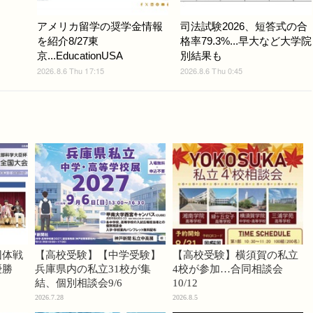
アメリカ留学の奨学金情報
司法試験2026、短答式の合
を紹介8/27東
格率79.3%...早大など大学院
京...EducationUSA
別結果も
2026.8.6 Thu 17:15
2026.8.6 Thu 0:45
団体戦
【高校受験】【中学受験】
【高校受験】横須賀の私立
優勝
兵庫県内の私立31校が集
4校が参加…合同相談会
結、個別相談会9/6
10/12
2026.7.28
2026.8.5