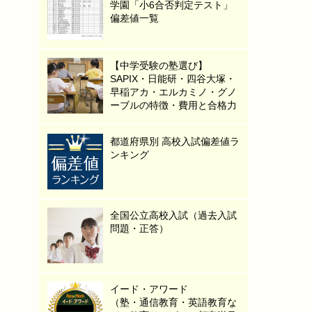
学園「小6合否判定テスト」
偏差値一覧
【中学受験の塾選び】
SAPIX・日能研・四谷大塚・
早稲アカ・エルカミノ・グノ
ーブルの特徴・費用と合格力
都道府県別 高校入試偏差値ラ
ンキング
全国公立高校入試（過去入試
問題・正答）
イード・アワード
（塾・通信教育・英語教育な