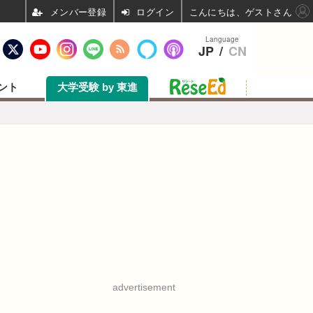
ログイン
こんにちは、ゲストさん
Language
JP
/
CN
ント
大学受験 by 東進
advertisement