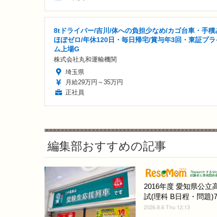
8tドライバー/吉川/体への負担少なめ/カゴ台車・手積
ほぼゼロ/年休120日・毎日帰宅/賞与年3回・東証プラ
ム上場G
株式会社丸和運輸機関
埼玉県
月給29万円～35万円
正社員
編集部おすすめの記事
2016年度 愛知県公立
試(理科 B日程・問題)7/
2026.8.6 Thu 12:13