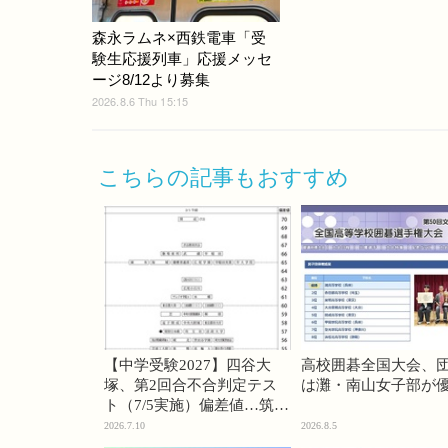
森永ラムネ×西鉄電車「受
験生応援列車」応援メッセ
ージ8/12より募集
2026.8.6 Thu 15:15
こちらの記事もおすすめ
【中学受験2027】四谷大
高校囲碁全国大会、
塚、第2回合不合判定テス
は灘・南山女子部が
ト（7/5実施）偏差値…筑駒
74・桜蔭70＜PR＞
2026.7.10
2026.8.5