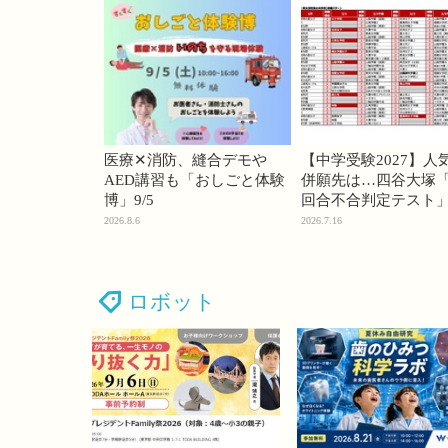
医療✕消防、縫合デモや
【中学受験2027】人
AED講習も「おしごと体験
併願先は…四谷大塚「
博」9/5
回合不合判定テスト
2026.8.6
2026.7.16
ロボット