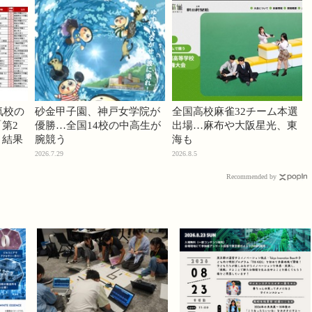
気校の
砂金甲子園、神戸女学院が
全国高校麻雀32チーム本選
第2
優勝…全国14校の中高生が
出場…麻布や大阪星光、東
」結果
腕競う
海も
2026.7.29
2026.8.5
Recommended by