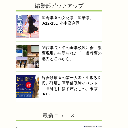
編集部ピックアップ
星野学園の文化祭「星華祭」
9/12-13…小中高合同
関西学院・初の全学校説明会…教
育現場から語られた「一貫教育の
魅力とこれから」
総合診療医の第一人者・生坂政臣
氏が登壇…医学部受験イベント
「医師を目指す君たちへ」東京
9/13
最新ニュース