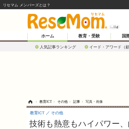
リセマム メンバーズ
ホーム
教育・受験
国
人気記事ランキング
イード・アワード（
ホーム
›
教育ICT
›
その他
›
記事
›
写真・画像
教育ICT
その他
技術も熱意もハイパワー、白