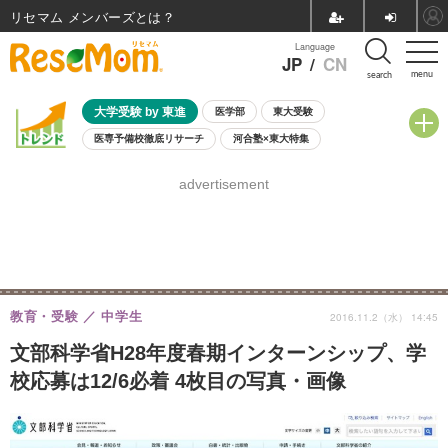
リセマム メンバーズ
Language
JP
/
CN
menu
search
大学受験 by 東進
医学部
東大受験
医専予備校徹底リサーチ
河合塾×東大特集
親子で考える大学選び
高校受験
中学受験
小学校受験
advertisement
共通テスト
夏休み
8月開催学校説明会・相談会
8月開催イベント・WS
全国公立高校 過去問
人気記事
自由研究教材（小学生向け）
自由研究教材（中学生向け）
ランキング
教育・受験
中学生
2016.11.2（水） 14:45
文部科学省H28年度春期インターンシップ、学
校応募は12/6必着 4枚目の写真・画像