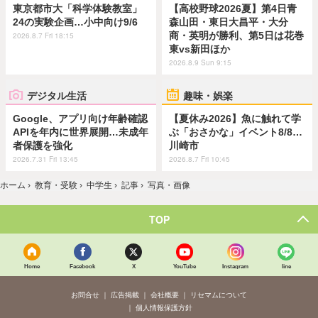
東京都市大「科学体験教室」
【高校野球2026夏】第4日青
24の実験企画…小中向け9/6
森山田・東日大昌平・大分
商・英明が勝利、第5日は花巻
2026.8.7 Fri 18:15
東vs新田ほか
2026.8.9 Sun 9:15
デジタル生活
趣味・娯楽
Google、アプリ向け年齢確認
【夏休み2026】魚に触れて学
APIを年内に世界展開…未成年
ぶ「おさかな」イベント8/8…
者保護を強化
川崎市
2026.7.31 Fri 13:45
2026.8.7 Fri 10:45
ホーム
›
教育・受験
›
中学生
›
記事
›
写真・画像
TOP
Home
Facebook
X
YouTube
Instagram
line
お問合せ
広告掲載
会社概要
リセマムについて
個人情報保護方針