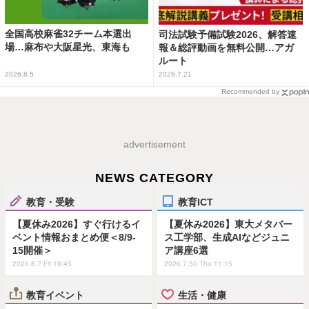
全国高校麻雀32チーム本選出
司法試験予備試験2026、解答速
場…麻布や大阪星光、東海も
報＆総評動画を無料公開…アガ
ルート
2026.8.5
2026.7.21
Recommended by
advertisement
NEWS CATEGORY
教育・受験
教育ICT
【夏休み2026】すぐ行けるイ
【夏休み2026】東大メタバー
ベント情報おまとめ便＜8/9-
ス工学部、生成AIなどジュニ
15開催＞
ア講座6選
2026.8.7 Fri 19:45
2026.7.30 Thu 11:15
教育イベント
生活・健康