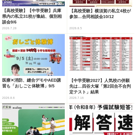
【高校受験】【中学受験】兵庫
【高校受験】横須賀の私立4校が
県内の私立31校が集結、個別相
参加…合同相談会10/12
談会9/6
2026.7.28
2026.8.5
医療✕消防、縫合デモやAED講
【中学受験2027】人気校の併願
習も「おしごと体験博」9/5
先は…四谷大塚「第2回合不合判
定テスト」結果
2026.8.6
2026.7.16