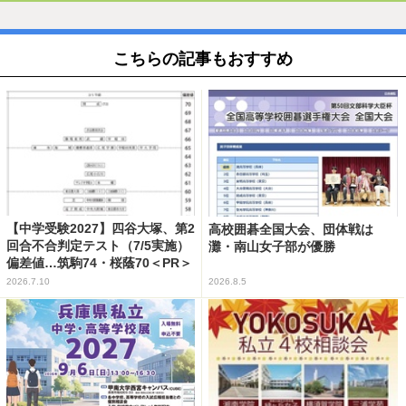
こちらの記事もおすすめ
【中学受験2027】四谷大塚、第2
高校囲碁全国大会、団体戦は
回合不合判定テスト（7/5実施）
灘・南山女子部が優勝
偏差値…筑駒74・桜蔭70＜PR＞
2026.7.10
2026.8.5