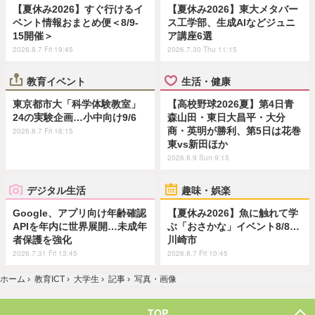
【夏休み2026】すぐ行けるイ
【夏休み2026】東大メタバー
ベント情報おまとめ便＜8/9-
ス工学部、生成AIなどジュニ
15開催＞
ア講座6選
2026.8.7 Fri 19:45
2026.7.30 Thu 11:15
教育イベント
生活・健康
東京都市大「科学体験教室」
【高校野球2026夏】第4日青
24の実験企画…小中向け9/6
森山田・東日大昌平・大分
商・英明が勝利、第5日は花巻
2026.8.7 Fri 18:15
東vs新田ほか
2026.8.9 Sun 9:15
デジタル生活
趣味・娯楽
Google、アプリ向け年齢確認
【夏休み2026】魚に触れて学
APIを年内に世界展開…未成年
ぶ「おさかな」イベント8/8…
者保護を強化
川崎市
2026.7.31 Fri 13:45
2026.8.7 Fri 10:45
ホーム
›
教育ICT
›
大学生
›
記事
›
写真・画像
TOP