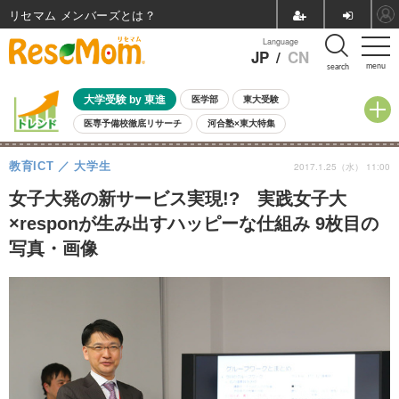
リセマム メンバーズ
Language
JP
/
CN
menu
search
大学受験 by 東進
医学部
東大受験
医専予備校徹底リサーチ
河合塾×東大特集
親子で考える大学選び
高校受験
中学受験
小学校受験
教育ICT
大学生
2017.1.25（水） 11:00
共通テスト
夏休み
8月開催学校説明会・相談会
8月開催イベント・WS
全国公立高校 過去問
人気記事
女子大発の新サービス実現!? 実践女子大
自由研究教材（小学生向け）
自由研究教材（中学生向け）
ランキング
×responが生み出すハッピーな仕組み 9枚目の
写真・画像