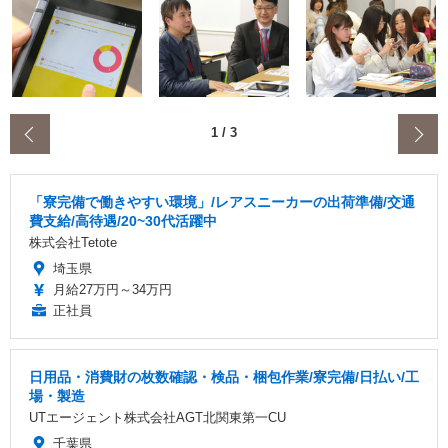
‹
1
/
3
「寮完備で働きやすい環境」/レアスニーカーの出荷準備/交通
費支給/高待遇/20~30代活躍中
株式会社Tetote
埼玉県
月給27万円～34万円
正社員
日用品・消費財の枚数確認・検品・梱包作業/寮完備/日払い/工
場・製造
UTエージェント株式会社AGT北関東第一CU
千葉県