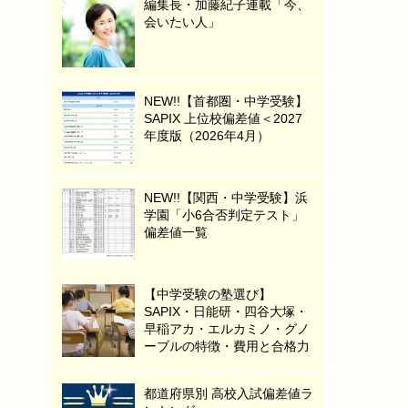
編集長・加藤紀子連載「今、
会いたい人」
NEW!!【首都圏・中学受験】
SAPIX 上位校偏差値＜2027
年度版（2026年4月）
NEW!!【関西・中学受験】浜
学園「小6合否判定テスト」
偏差値一覧
【中学受験の塾選び】
SAPIX・日能研・四谷大塚・
早稲アカ・エルカミノ・グノ
ーブルの特徴・費用と合格力
都道府県別 高校入試偏差値ラ