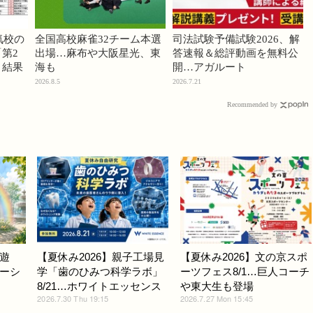
気校の
全国高校麻雀32チーム本選
司法試験予備試験2026、解
第2
出場…麻布や大阪星光、東
答速報＆総評動画を無料公
」結果
海も
開…アガルート
2026.8.5
2026.7.21
Recommended by
遊
【夏休み2026】親子工場見
【夏休み2026】文の京スポ
ーシ
学「歯のひみつ科学ラボ」
ーツフェス8/1…巨人コーチ
8/21…ホワイトエッセンス
や東大生も登場
2026.7.30 Thu 19:15
2026.7.27 Mon 15:45