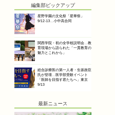
編集部ピックアップ
星野学園の文化祭「星華祭」
9/12-13…小中高合同
関西学院・初の全学校説明会…教
育現場から語られた「一貫教育の
魅力とこれから」
総合診療医の第一人者・生坂政臣
氏が登壇…医学部受験イベント
「医師を目指す君たちへ」東京
9/13
最新ニュース