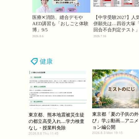
医療✕消防、縫合デモや
【中学受験2027】人
AED講習も「おしごと体験
併願先は…四谷大塚「
博」9/5
回合不合判定テスト
2026.8.6
2026.7.16
健康
東京都「夏の子供の外
東京都、熊本地震被災生徒
び」学ぶ動画…アニメ
の都立高受入れ…学力検査
ョン編公開
なし・授業料免除
2026.8.3 Mon 19:15
2026.8.6 Thu 11:45