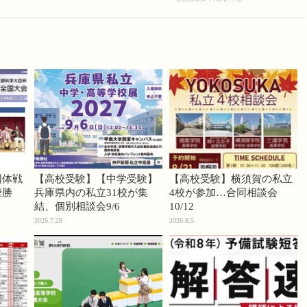
団体戦
【高校受験】【中学受験】
【高校受験】横須賀の私立
優勝
兵庫県内の私立31校が集
4校が参加…合同相談会
結、個別相談会9/6
10/12
2026.7.28
2026.8.5