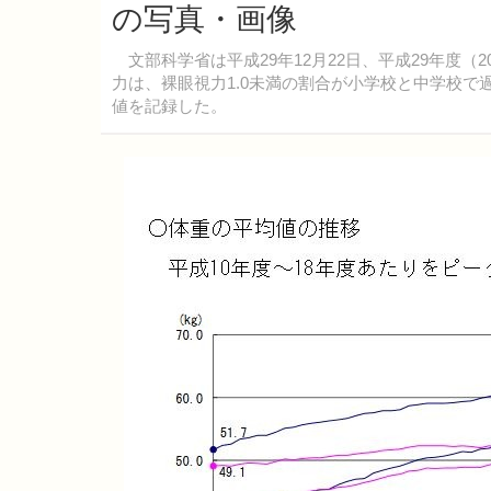
の写真・画像
文部科学省は平成29年12月22日、平成29年度（
力は、裸眼視力1.0未満の割合が小学校と中学校
値を記録した。