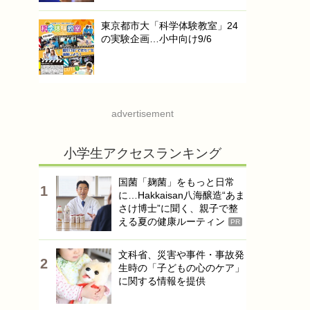
東京都市大「科学体験教室」24
の実験企画…小中向け9/6
advertisement
小学生アクセスランキング
国菌「麹菌」をもっと日常
に…Hakkaisan八海醸造“あま
さけ博士”に聞く、親子で整
える夏の健康ルーティン
PR
文科省、災害や事件・事故発
生時の「子どもの心のケア」
に関する情報を提供