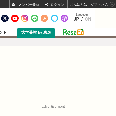
ログイン
こんにちは、ゲストさん
Language
JP
/
CN
ント
大学受験 by 東進
advertisement