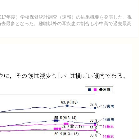
2017年度）学校保健統計調査（速報）の結果概要を発表した。視
で過去最多となった。難聴以外の耳疾患の割合も小中高で過去最高