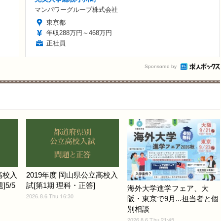
マンパワーグループ株式会社
東京都
年収288万円～468万円
正社員
Sponsored by
高校入
2019年度 岡山県公立高校入
5/5
試[第1期 理科・正答]
海外大学進学フェア、大
2026.8.6 Thu 16:30
阪・東京で9月...担当者と個
別相談
2026.8.6 Thu 21:45