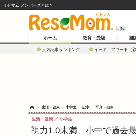
リセマム メンバーズ
ホーム
教育・受験
国
人気記事ランキング
イード・アワード（
ホーム
›
生活・健康
›
小学生
›
記事
›
写真・画像
生活・健康
小学生
視力1.0未満、小中で過去