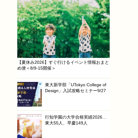
【夏休み2026】すぐ行けるイベント情報おまと
め便＜8/9-15開催＞
東大新学部「UTokyo College of
Design」入試攻略セミナー9/27
行知学園の大学合格実績2026…
東大55人、早慶149人