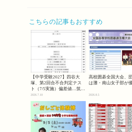
こちらの記事もおすすめ
【中学受験2027】四谷大
高校囲碁全国大会、
塚、第2回合不合判定テス
は灘・南山女子部が
ト（7/5実施）偏差値…筑駒
74・桜蔭70＜PR＞
2026.7.10
2026.8.5