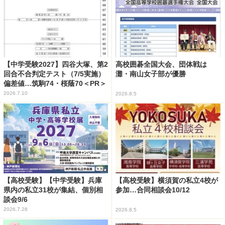
【中学受験2027】四谷大塚、第2
高校囲碁全国大会、団体戦は
回合不合判定テスト（7/5実施）
灘・南山女子部が優勝
偏差値…筑駒74・桜蔭70＜PR＞
2026.7.10
2026.8.5
【高校受験】【中学受験】兵庫
【高校受験】横須賀の私立4校が
県内の私立31校が集結、個別相
参加…合同相談会10/12
談会9/6
2026.7.28
2026.8.5