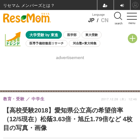
リセマム メンバーズ
Language
JP
/
CN
menu
search
大学受験 by 東進
医学部
東大受験
医専予備校徹底リサーチ
河合塾×東大特集
親子で考える大学選び
高校受験
中学受験
小学校受験
advertisement
共通テスト
夏休み
8月開催学校説明会・相談会
8月開催イベント・WS
全国公立高校 過去問
人気記事
自由研究教材（小学生向け）
自由研究教材（中学生向け）
ランキング
教育・受験
中学生
2017.12.28（木） 12:46
【高校受験2018】愛知県公立高の希望倍率
（12/5現在）松蔭3.63倍・旭丘1.79倍など 4枚
目の写真・画像