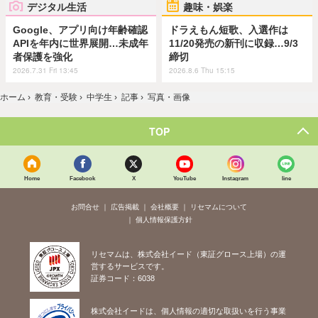
デジタル生活
趣味・娯楽
Google、アプリ向け年齢確認
ドラえもん短歌、入選作は
APIを年内に世界展開…未成年
11/20発売の新刊に収録…9/3
者保護を強化
締切
2026.7.31 Fri 13:45
2026.8.6 Thu 15:15
ホーム
›
教育・受験
›
中学生
›
記事
›
写真・画像
TOP
Home
Facebook
X
YouTube
Instagram
line
お問合せ
広告掲載
会社概要
リセマムについて
個人情報保護方針
リセマムは、株式会社イード（東証グロース上場）の運
営するサービスです。
証券コード：6038
株式会社イードは、個人情報の適切な取扱いを行う事業