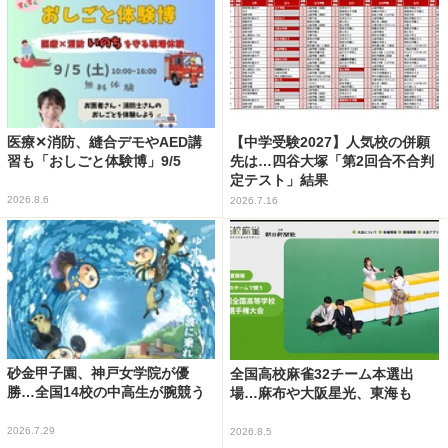
医療✕消防、縫合デモやAED講
【中学受験2027】人気校の併願
習も「おしごと体験博」9/5
先は…四谷大塚「第2回合不合判
定テスト」結果
2026.8.6
2026.7.16
砂金甲子園、神戸女学院が優
全国高校麻雀32チーム本選出
勝…全国14校の中高生が腕競う
場…麻布や大阪星光、東海も
2026.7.29
2026.8.5