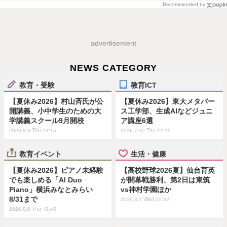
Recommended by
advertisement
NEWS CATEGORY
教育・受験
教育ICT
【夏休み2026】村山斉氏が公
【夏休み2026】東大メタバー
開講義、小中学生のための大
ス工学部、生成AIなどジュニ
学講義スクール9月開校
ア講座6選
2026.8.6 Thu 19:15
2026.7.30 Thu 11:15
教育イベント
生活・健康
【夏休み2026】ピアノ未経験
【高校野球2026夏】仙台育英
でも楽しめる「AI Duo
が開幕戦勝利、第2日は東筑
Piano」横浜みなとみらい
vs神村学園ほか
8/31まで
2026.8.5 Wed 20:32
2026.8.6 Thu 19:45