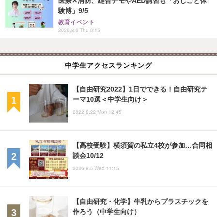
医療✕消防、縫合デモやAED講習も「おしごと体
験博」9/5
教育イベント
2026.8.6 Thu 0:15
中学生アクセスランキング
【自由研究2022】1日でできる！自由研究テ
ーマ10選＜中学生向け＞
2022.8.22 Mon 12:45
【高校受験】横須賀の私立4校が参加…合同相
談会10/12
2026.8.5 Wed 11:15
【自由研究・化学】牛乳からプラスチックを
作ろう（中学生向け）