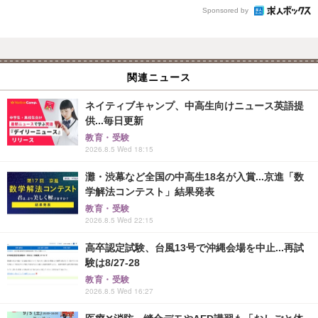
Sponsored by
関連ニュース
ネイティブキャンプ、中高生向けニュース英語提
供...毎日更新
教育・受験
2026.8.5 Wed 18:15
灘・渋幕など全国の中高生18名が入賞...京進「数
学解法コンテスト」結果発表
教育・受験
2026.8.5 Wed 22:15
高卒認定試験、台風13号で沖縄会場を中止...再試
験は8/27-28
教育・受験
2026.8.5 Wed 16:27