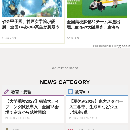
砂金甲子園、神戸女学院が優
全国高校麻雀32チーム本選出
勝…全国14校の中高生が腕競う
場…麻布や大阪星光、東海も
2026.7.29
2026.8.5
Recommended by
advertisement
NEWS CATEGORY
教育・受験
教育ICT
【大学受験2027】獨協大、イ
【夏休み2026】東大メタバー
ブニング試験導入…全国13会
ス工学部、生成AIなどジュニ
場で夕方から試験開始
ア講座6選
2026.8.7 Fri 14:15
2026.7.30 Thu 11:15