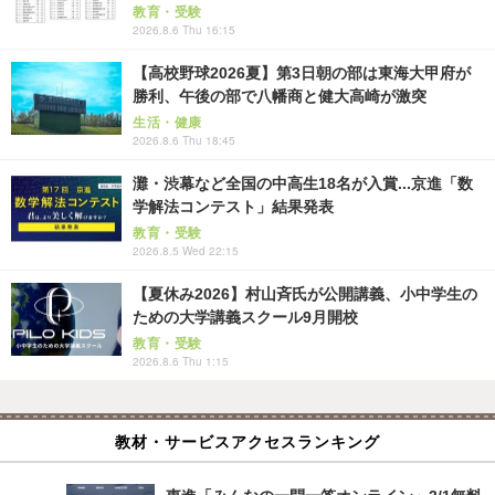
教育・受験
2026.8.6 Thu 16:15
【高校野球2026夏】第3日朝の部は東海大甲府が
勝利、午後の部で八幡商と健大高崎が激突
生活・健康
2026.8.6 Thu 18:45
灘・渋幕など全国の中高生18名が入賞...京進「数
学解法コンテスト」結果発表
教育・受験
2026.8.5 Wed 22:15
【夏休み2026】村山斉氏が公開講義、小中学生の
ための大学講義スクール9月開校
教育・受験
2026.8.6 Thu 1:15
教材・サービスアクセスランキング
東進「みんなの一問一答オンライン」3/1無料