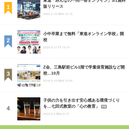
版リリース
2022.2.16 Wed 10:15
小中卒業まで無料「東進オンライン学校」開
校
2020.6.12 Fri 15:15
Z会、三島駅前ビル1階で学童保育施設など開
校…10月
2018.9.19 Wed 15:30
子供の力を引き出す安心感ある環境づくり
を…七田式教室の「心の教育」
PR
2025.6.4 Wed 9:15