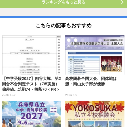
ランキングをもっと見る
こちらの記事もおすすめ
【中学受験2027】四谷大塚、第2
高校囲碁全国大会、団体戦は
回合不合判定テスト（7/5実施）
灘・南山女子部が優勝
偏差値…筑駒74・桜蔭70＜PR＞
2026.7.10
2026.8.5