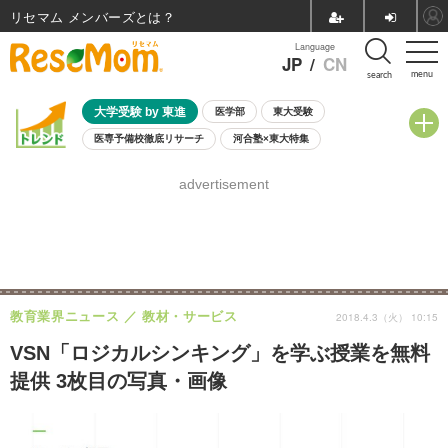
リセマム メンバーズ
Language
JP
/
CN
menu
search
大学受験 by 東進
医学部
東大受験
医専予備校徹底リサーチ
河合塾×東大特集
親子で考える大学選び
高校受験
中学受験
小学校受験
advertisement
共通テスト
夏休み
8月開催学校説明会・相談会
8月開催イベント・WS
全国公立高校 過去問
人気記事
自由研究教材（小学生向け）
自由研究教材（中学生向け）
ランキング
教育業界ニュース
教材・サービス
2018.4.3（火） 10:15
VSN「ロジカルシンキング」を学ぶ授業を無料
提供 3枚目の写真・画像