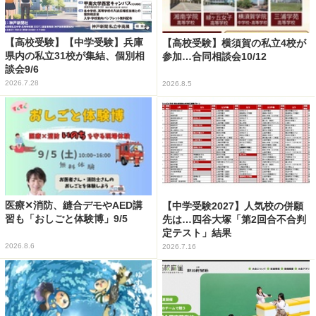
【高校受験】【中学受験】兵庫
【高校受験】横須賀の私立4校が
県内の私立31校が集結、個別相
参加…合同相談会10/12
談会9/6
2026.7.28
2026.8.5
医療✕消防、縫合デモやAED講
【中学受験2027】人気校の併願
習も「おしごと体験博」9/5
先は…四谷大塚「第2回合不合判
定テスト」結果
2026.8.6
2026.7.16