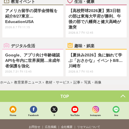
教育イベント
生活・健康
アメリカ留学の奨学金情報を
【高校野球2026夏】第3日朝
紹介8/27東京…
の部は東海大甲府が勝利、午
EducationUSA
後の部で八幡商と健大高崎が
激突
2026.8.7 Fri 11:15
2026.8.7 Fri 12:45
デジタル生活
趣味・娯楽
Google、アプリ向け年齢確認
【夏休み2026】魚に触れて学
APIを年内に世界展開…未成年
ぶ「おさかな」イベント8/8…
者保護を強化
川崎市
2026.7.31 Fri 13:45
2026.8.7 Fri 10:45
ホーム
›
教育業界ニュース
›
教材・サービス
›
記事
›
写真・画像
TOP
Home
Facebook
X
YouTube
Instagram
line
お問合せ
広告掲載
会社概要
リセマムについて