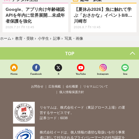
Google、アプリ向け年齢確認
【夏休み2026】魚に触れて学
APIを年内に世界展開…未成年
ぶ「おさかな」イベント8/8…
者保護を強化
川崎市
2026.7.31 Fri 13:45
2026.8.7 Fri 10:45
ホーム
›
教育・受験
›
小学生
›
記事
›
写真・画像
TOP
Home
Facebook
X
YouTube
Instagram
line
お問合せ
広告掲載
会社概要
リセマムについて
個人情報保護方針
リセマムは、株式会社イード（東証グロース上場）の運
営するサービスです。
証券コード：6038
株式会社イードは、個人情報の適切な取扱いを行う事業
者に対して付与されるプライバシーマークの付与認定を