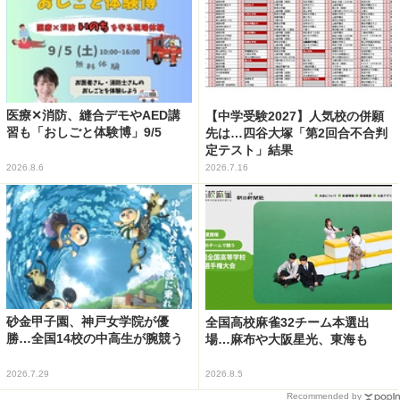
医療✕消防、縫合デモやAED講
【中学受験2027】人気校の併願
習も「おしごと体験博」9/5
先は…四谷大塚「第2回合不合判
定テスト」結果
2026.8.6
2026.7.16
砂金甲子園、神戸女学院が優
全国高校麻雀32チーム本選出
勝…全国14校の中高生が腕競う
場…麻布や大阪星光、東海も
2026.7.29
2026.8.5
Recommended by