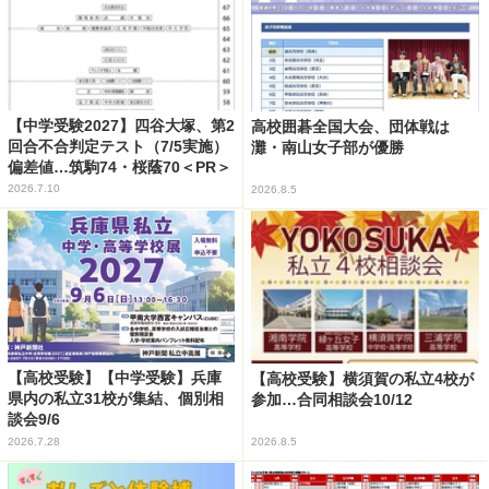
【中学受験2027】四谷大塚、第2
高校囲碁全国大会、団体戦は
回合不合判定テスト（7/5実施）
灘・南山女子部が優勝
偏差値…筑駒74・桜蔭70＜PR＞
2026.7.10
2026.8.5
【高校受験】【中学受験】兵庫
【高校受験】横須賀の私立4校が
県内の私立31校が集結、個別相
参加…合同相談会10/12
談会9/6
2026.7.28
2026.8.5