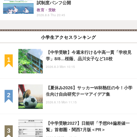
試制度パンフ公開
教育・受験
2026.8.6 Thu 20:45
小学生アクセスランキング
【中学受験】今週末行ける中高一貫「学校見
学」8/8…桜蔭、品川女子など10校
2026.8.3 Mon 10:15
【夏休み2026】サッカーW杯熱狂の今！小学
生向け自由研究テーマアイデア集
2026.6.15 Mon 11:15
【中学受験2027】日能研「予想R4偏差値一
覧」首都圏・関西7月版＜PR＞