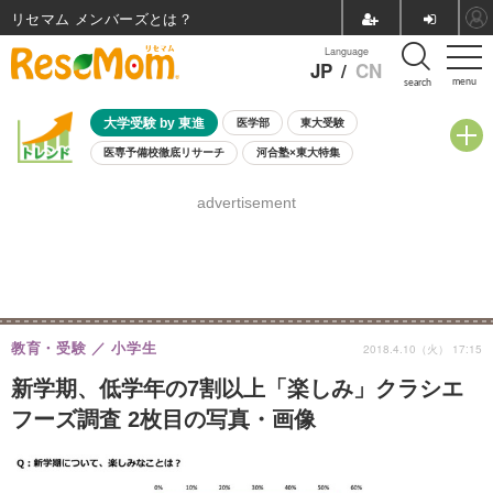
リセマム メンバーズ
Language
JP
/
CN
menu
search
大学受験 by 東進
医学部
東大受験
医専予備校徹底リサーチ
河合塾×東大特集
親子で考える大学選び
高校受験
中学受験
小学校受験
advertisement
共通テスト
夏休み
8月開催学校説明会・相談会
8月開催イベント・WS
全国公立高校 過去問
人気記事
自由研究教材（小学生向け）
自由研究教材（中学生向け）
ランキング
教育・受験
小学生
2018.4.10（火） 17:15
新学期、低学年の7割以上「楽しみ」クラシエ
フーズ調査 2枚目の写真・画像