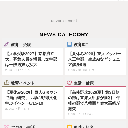
advertisement
NEWS CATEGORY
教育・受験
教育ICT
【大学受験2027】京都府立
【夏休み2026】東大メタバー
大、募集人員を増員…文学部
ス工学部、生成AIなどジュニ
は一般選抜も拡大
ア講座6選
2026.8.7 Fri 16:15
2026.7.30 Thu 11:15
教育イベント
生活・健康
【夏休み2026】巨人Gタウン
【高校野球2026夏】第3日朝
で自由研究、世界の野球文化
の部は東海大甲府が勝利、午
学ぶイベント8/15-16
後の部で八幡商と健大高崎が
激突
2026.8.7 Fri 15:15
2026.8.7 Fri 12:45
デジタル生活
趣味・娯楽