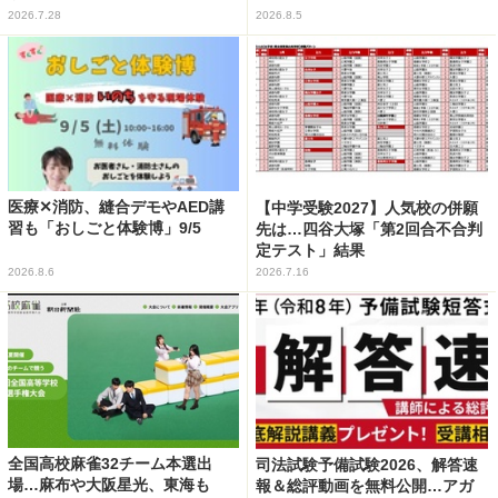
2026.7.28
2026.8.5
医療✕消防、縫合デモやAED講
【中学受験2027】人気校の併願
習も「おしごと体験博」9/5
先は…四谷大塚「第2回合不合判
定テスト」結果
2026.8.6
2026.7.16
全国高校麻雀32チーム本選出
司法試験予備試験2026、解答速
場…麻布や大阪星光、東海も
報＆総評動画を無料公開…アガ