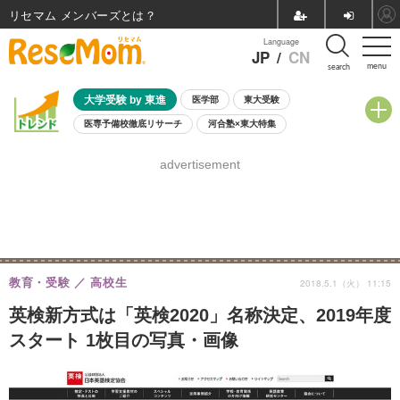
リセマム メンバーズ
Language
JP
/
CN
menu
search
大学受験 by 東進
医学部
東大受験
医専予備校徹底リサーチ
河合塾×東大特集
親子で考える大学選び
高校受験
中学受験
小学校受験
advertisement
共通テスト
夏休み
8月開催学校説明会・相談会
8月開催イベント・WS
全国公立高校 過去問
人気記事
自由研究教材（小学生向け）
自由研究教材（中学生向け）
ランキング
教育・受験
高校生
2018.5.1（火） 11:15
英検新方式は「英検2020」名称決定、2019年度
スタート 1枚目の写真・画像