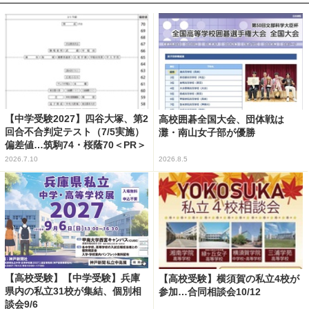
【中学受験2027】四谷大塚、第2
高校囲碁全国大会、団体戦は
回合不合判定テスト（7/5実施）
灘・南山女子部が優勝
偏差値…筑駒74・桜蔭70＜PR＞
2026.7.10
2026.8.5
【高校受験】【中学受験】兵庫
【高校受験】横須賀の私立4校が
県内の私立31校が集結、個別相
参加…合同相談会10/12
談会9/6