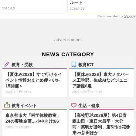
ルート
2026.8.5
2026.7.21
Recommended by
advertisement
NEWS CATEGORY
教育・受験
教育ICT
【夏休み2026】すぐ行けるイ
【夏休み2026】東大メタバー
ベント情報おまとめ便＜8/9-
ス工学部、生成AIなどジュニ
15開催＞
ア講座6選
2026.8.7 Fri 19:45
2026.7.30 Thu 11:15
教育イベント
生活・健康
東京都市大「科学体験教室」
【高校野球2026夏】第4日青
24の実験企画…小中向け9/6
森山田・東日大昌平・大分
商・英明が勝利、第5日は花巻
2026.8.7 Fri 18:15
東vs新田ほか