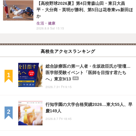
【高校野球2026夏】第4日青森山田・東日大昌
平・大分商・英明が勝利、第5日は花巻東vs新田ほ
か
生活・健康
2026.8.8 Sat 15:15
高校生アクセスランキング
総合診療医の第一人者・生坂政臣氏が登壇…
医学部受験イベント「医師を目指す君たち
へ」東京9/13
PR
2026.7.31 Fri 9:15
行知学園の大学合格実績2026…東大55人、早
慶149人
2026.8.7 Fri 18:45