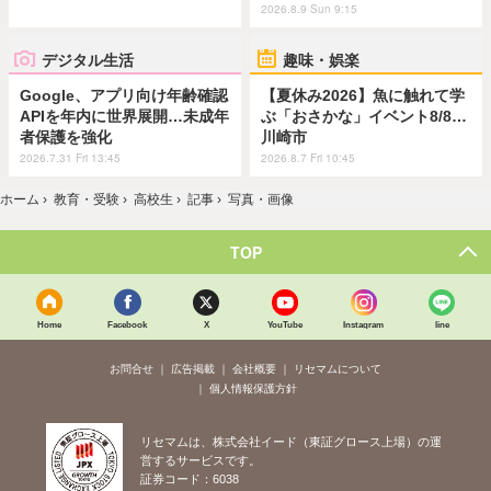
2026.8.9 Sun 9:15
デジタル生活
趣味・娯楽
Google、アプリ向け年齢確認
【夏休み2026】魚に触れて学
APIを年内に世界展開…未成年
ぶ「おさかな」イベント8/8…
者保護を強化
川崎市
2026.7.31 Fri 13:45
2026.8.7 Fri 10:45
ホーム
›
教育・受験
›
高校生
›
記事
›
写真・画像
TOP
Home
Facebook
X
YouTube
Instagram
line
お問合せ
広告掲載
会社概要
リセマムについて
個人情報保護方針
リセマムは、株式会社イード（東証グロース上場）の運
営するサービスです。
証券コード：6038