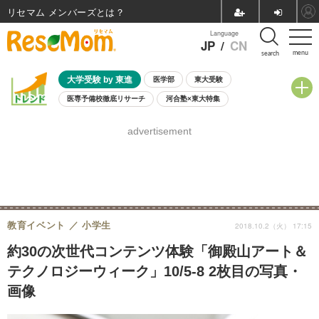
リセマム メンバーズ
Language
JP
/
CN
menu
search
大学受験 by 東進
医学部
東大受験
医専予備校徹底リサーチ
河合塾×東大特集
親子で考える大学選び
高校受験
中学受験
小学校受験
advertisement
共通テスト
夏休み
8月開催学校説明会・相談会
8月開催イベント・WS
全国公立高校 過去問
人気記事
自由研究教材（小学生向け）
自由研究教材（中学生向け）
ランキング
教育イベント
小学生
2018.10.2（火） 17:15
約30の次世代コンテンツ体験「御殿山アート＆
テクノロジーウィーク」10/5-8 2枚目の写真・
画像