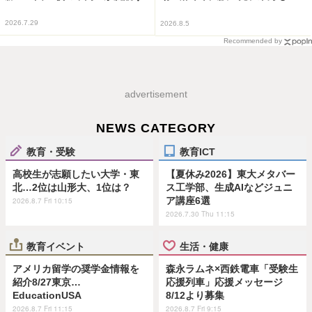
2026.7.29
2026.8.5
Recommended by
advertisement
NEWS CATEGORY
教育・受験
教育ICT
高校生が志願したい大学・東
【夏休み2026】東大メタバー
北…2位は山形大、1位は？
ス工学部、生成AIなどジュニ
ア講座6選
2026.8.7 Fri 10:15
2026.7.30 Thu 11:15
教育イベント
生活・健康
アメリカ留学の奨学金情報を
森永ラムネ×西鉄電車「受験生
紹介8/27東京…
応援列車」応援メッセージ
EducationUSA
8/12より募集
2026.8.7 Fri 11:15
2026.8.7 Fri 9:15