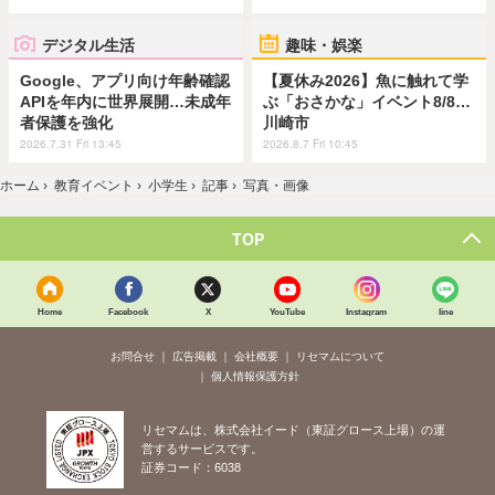
デジタル生活
趣味・娯楽
Google、アプリ向け年齢確認
【夏休み2026】魚に触れて学
APIを年内に世界展開…未成年
ぶ「おさかな」イベント8/8…
者保護を強化
川崎市
2026.7.31 Fri 13:45
2026.8.7 Fri 10:45
ホーム
›
教育イベント
›
小学生
›
記事
›
写真・画像
TOP
Home
Facebook
X
YouTube
Instagram
line
お問合せ
広告掲載
会社概要
リセマムについて
個人情報保護方針
リセマムは、株式会社イード（東証グロース上場）の運
営するサービスです。
証券コード：6038