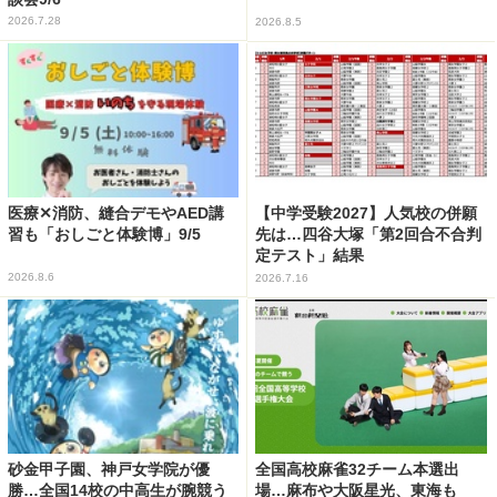
2026.7.28
2026.8.5
医療✕消防、縫合デモやAED講
【中学受験2027】人気校の併願
習も「おしごと体験博」9/5
先は…四谷大塚「第2回合不合判
定テスト」結果
2026.8.6
2026.7.16
砂金甲子園、神戸女学院が優
全国高校麻雀32チーム本選出
勝…全国14校の中高生が腕競う
場…麻布や大阪星光、東海も