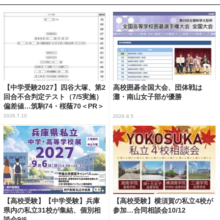
【中学受験2027】四谷大塚、第2
高校囲碁全国大会、団体戦は
回合不合判定テスト（7/5実施）
灘・南山女子部が優勝
偏差値…筑駒74・桜蔭70＜PR＞
2026.7.10
2026.8.5
【高校受験】【中学受験】兵庫
【高校受験】横須賀の私立4校が
県内の私立31校が集結、個別相
参加…合同相談会10/12
談会9/6