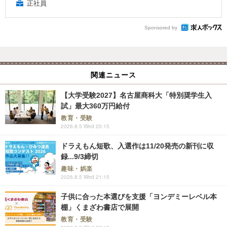
正社員
Sponsored by
関連ニュース
【大学受験2027】名古屋商科大「特別奨学生入
試」最大360万円給付
教育・受験
2026.8.5 Wed 20:15
ドラえもん短歌、入選作は11/20発売の新刊に収
録...9/3締切
趣味・娯楽
2026.8.5 Wed 21:15
子供に合った本選びを支援「ヨンデミーレベル本
棚」くまざわ書店で展開
教育・受験