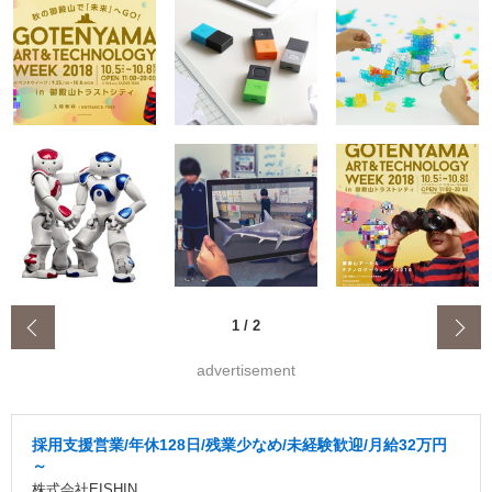
‹
1
/
2
advertisement
採用支援営業/年休128日/残業少なめ/未経験歓迎/月給32万円
～
株式会社EISHIN