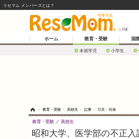
リセマム メンバーズ
ホーム
教育・受験
国
未就学児
小学生
ホーム
›
教育・受験
›
高校生
›
記事
›
写真・画像
教育・受験
高校生
昭和大学、医学部の不正入