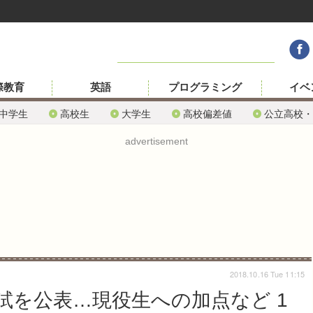
際教育
英語
プログラミング
イベ
中学生
高校生
大学生
高校偏差値
公立高校・
advertisement
2018.10.16 Tue 11:15
試を公表…現役生への加点など 1