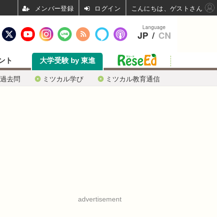
ログイン
こんにちは、ゲストさん
Language
JP
/
CN
ント
大学受験 by 東進
過去問
ミツカル学び
ミツカル教育通信
advertisement