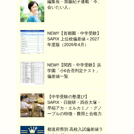
編集長・加藤紀子連載「今、
会いたい人」
NEW!!【首都圏・中学受験】
SAPIX 上位校偏差値＜2027
年度版（2026年4月）
NEW!!【関西・中学受験】浜
学園「小6合否判定テスト」
偏差値一覧
【中学受験の塾選び】
SAPIX・日能研・四谷大塚・
早稲アカ・エルカミノ・グノ
ーブルの特徴・費用と合格力
都道府県別 高校入試偏差値ラ