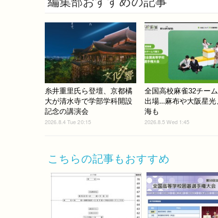
編集部おすすめの記事
糸井重里氏ら登壇、京都橘
全国高校麻雀32チー
大が清水寺で学部学科開設
出場...麻布や大阪星
記念の講演会
海も
2026.8.4 Tue 20:15
2026.8.5 Wed 1:45
こちらの記事もおすすめ