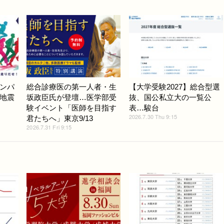
ンパ
総合診療医の第一人者・生
【大学受験2027】総合型選
地震
坂政臣氏が登壇…医学部受
抜、国公私立大の一覧公
験イベント「医師を目指す
表…駿台
2026.7.30 Thu 9:15
君たちへ」東京9/13
2026.7.31 Fri 9:15