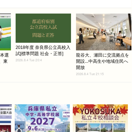
2018年度 奈良県公立高校入
試[標準問題 社会・正答]
ム本選
龍谷大、瀬田に交流拠点を
2026.8.4 Tue 20:4
光、東
開設...中高生や地域住民へ
開放
2026.8.4 Tue 21:15