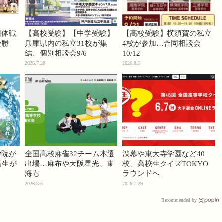
団体戦
【高校受験】【中学受験】
【高校受験】横須賀の私立
優勝
兵庫県内の私立31校が集
4校が参加…合同相談会
結、個別相談会9/6
10/12
2026.7.28
2026.8.5
学院が
全国高校麻雀32チーム本選
渋幕や東大寺学園など40
高生が
出場…麻布や大阪星光、東
校、高校生クイズTOKYO
海も
ラウンドへ
2026.8.5
2026.7.29
Recommended by