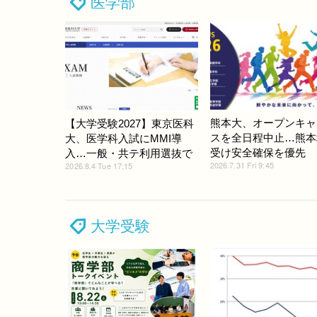
医学部
熊本大、オープンキャ
【大学受験2027】東京医科
スを全日程中止…熊本
大、医学科入試にMMI導
受け安全確保を優先
入…一般・共テ利用選抜で
2026.7.31 Fri 9:45
2026.8.4 Tue 17:15
大学受験