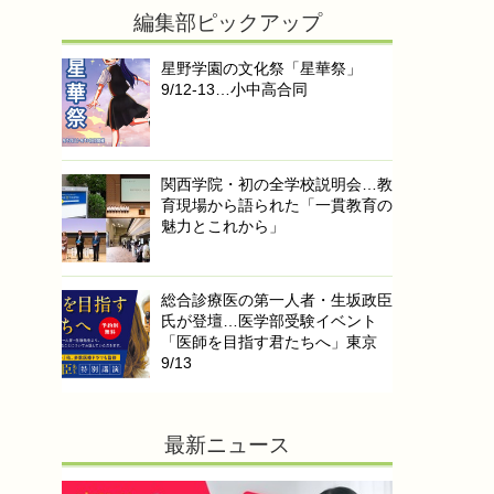
編集部ピックアップ
星野学園の文化祭「星華祭」
9/12-13…小中高合同
関西学院・初の全学校説明会…教
育現場から語られた「一貫教育の
魅力とこれから」
総合診療医の第一人者・生坂政臣
氏が登壇…医学部受験イベント
「医師を目指す君たちへ」東京
9/13
最新ニュース