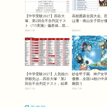
【中学受験2027】四谷大
高校囲碁全国大会、
塚、第2回合不合判定テス
は灘・南山女子部が
ト（7/5実施）偏差値…筑駒
74・桜蔭70＜PR＞
2026.7.10
2026.8.5
【中学受験2027】人気校の
砂金甲子園、神戸女
併願先は…四谷大塚「第2
優勝…全国14校の中
回合不合判定テスト」結果
腕競う
2026.7.16
2026.7.29