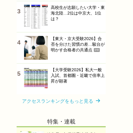
高校生が志願したい大学・東
海北陸…2位は中京大、1位
は？
【東大・京大受験2026】合
否を分けた習慣の差…駿台が
明かす合格者の共通点
PR
【大学受験2026】私大一般
入試、首都圏・近畿で倍率上
昇が顕著
アクセスランキングをもっと見る
特集・連載