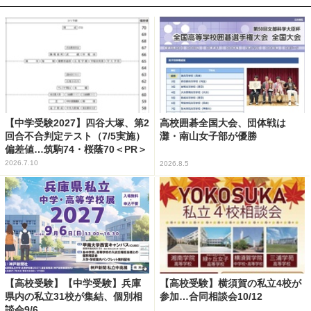
【中学受験2027】四谷大塚、第2
高校囲碁全国大会、団体戦は
回合不合判定テスト（7/5実施）
灘・南山女子部が優勝
偏差値…筑駒74・桜蔭70＜PR＞
2026.7.10
2026.8.5
【高校受験】【中学受験】兵庫
【高校受験】横須賀の私立4校が
県内の私立31校が集結、個別相
参加…合同相談会10/12
談会9/6