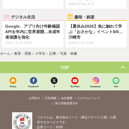
2026.8.9 Sun 9:15
デジタル生活
趣味・娯楽
Google、アプリ向け年齢確認
【夏休み2026】魚に触れて学
APIを年内に世界展開…未成年
ぶ「おさかな」イベント8/8…
者保護を強化
川崎市
2026.7.31 Fri 13:45
2026.8.7 Fri 10:45
ホーム
›
教育・受験
›
小学生
›
記事
›
写真・画像
TOP
Home
Facebook
X
YouTube
Instagram
line
お問合せ
広告掲載
会社概要
リセマムについて
個人情報保護方針
リセマムは、株式会社イード（東証グロース上場）の運
営するサービスです。
証券コード：6038