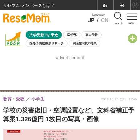
リセマム メンバーズ
Language
JP
/
CN
menu
search
大学受験 by 東進
医学部
東大受験
医専予備校徹底リサーチ
河合塾×東大特集
親子で考える大学選び
高校受験
中学受験
小学校受験
advertisement
共通テスト
夏休み
8月開催学校説明会・相談会
8月開催イベント・WS
全国公立高校 過去問
人気記事
自由研究教材（小学生向け）
自由研究教材（中学生向け）
ランキング
教育・受験
小学生
2018.10.17（水） 11:45
学校の災害復旧・空調設置など、文科省補正予
算案1,326億円 1枚目の写真・画像