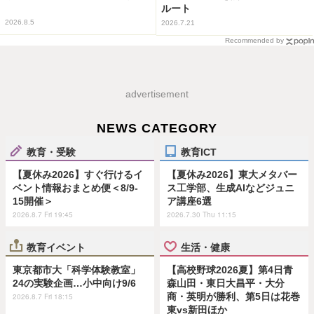
ルート
2026.8.5
2026.7.21
Recommended by
advertisement
NEWS CATEGORY
教育・受験
教育ICT
【夏休み2026】すぐ行けるイ
【夏休み2026】東大メタバー
ベント情報おまとめ便＜8/9-
ス工学部、生成AIなどジュニ
15開催＞
ア講座6選
2026.8.7 Fri 19:45
2026.7.30 Thu 11:15
教育イベント
生活・健康
東京都市大「科学体験教室」
【高校野球2026夏】第4日青
24の実験企画…小中向け9/6
森山田・東日大昌平・大分
商・英明が勝利、第5日は花巻
2026.8.7 Fri 18:15
東vs新田ほか