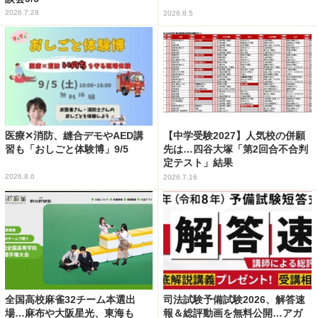
2026.7.28
2026.8.5
医療✕消防、縫合デモやAED講
【中学受験2027】人気校の併願
習も「おしごと体験博」9/5
先は…四谷大塚「第2回合不合判
定テスト」結果
2026.8.6
2026.7.16
全国高校麻雀32チーム本選出
司法試験予備試験2026、解答速
場…麻布や大阪星光、東海も
報＆総評動画を無料公開…アガ