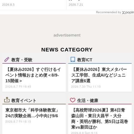
2026.8.5
2026.7.21
Recommended by
advertisement
NEWS CATEGORY
教育・受験
教育ICT
【夏休み2026】すぐ行けるイ
【夏休み2026】東大メタバー
ベント情報おまとめ便＜8/9-
ス工学部、生成AIなどジュニ
15開催＞
ア講座6選
2026.8.7 Fri 19:45
2026.7.30 Thu 11:15
教育イベント
生活・健康
東京都市大「科学体験教室」
【高校野球2026夏】第4日青
24の実験企画…小中向け9/6
森山田・東日大昌平・大分
商・英明が勝利、第5日は花巻
2026.8.7 Fri 18:15
東vs新田ほか
2026.8.9 Sun 9:15