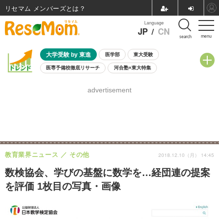
リセマム メンバーズ
Language
JP
/
CN
menu
search
大学受験 by 東進
医学部
東大受験
医専予備校徹底リサーチ
河合塾×東大特集
親子で考える大学選び
高校受験
中学受験
小学校受験
advertisement
共通テスト
夏休み
8月開催学校説明会・相談会
8月開催イベント・WS
全国公立高校 過去問
人気記事
自由研究教材（小学生向け）
自由研究教材（中学生向け）
ランキング
教育業界ニュース
その他
2018.12.10（月） 14:45
数検協会、学びの基盤に数学を…経団連の提案
を評価 1枚目の写真・画像