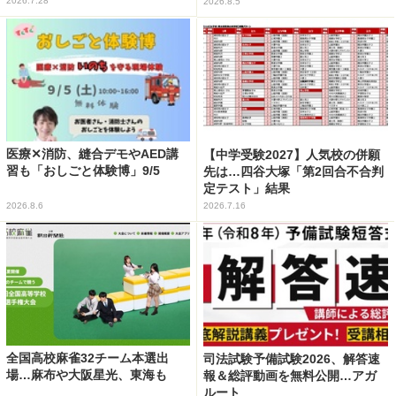
2026.7.28
2026.8.5
医療✕消防、縫合デモやAED講
【中学受験2027】人気校の併願
習も「おしごと体験博」9/5
先は…四谷大塚「第2回合不合判
定テスト」結果
2026.8.6
2026.7.16
全国高校麻雀32チーム本選出
司法試験予備試験2026、解答速
場…麻布や大阪星光、東海も
報＆総評動画を無料公開…アガ
ルート