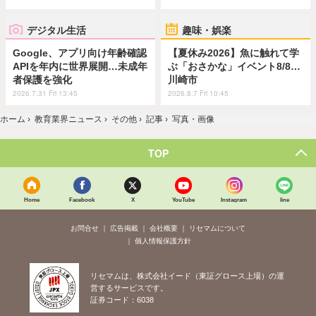
デジタル生活
趣味・娯楽
Google、アプリ向け年齢確認
【夏休み2026】魚に触れて学
APIを年内に世界展開…未成年
ぶ「おさかな」イベント8/8…
者保護を強化
川崎市
2026.7.31 Fri 13:45
2026.8.7 Fri 10:45
ホーム
›
教育業界ニュース
›
その他
›
記事
›
写真・画像
TOP
Home
Facebook
X
YouTube
Instagram
line
お問合せ
広告掲載
会社概要
リセマムについて
個人情報保護方針
リセマムは、株式会社イード（東証グロース上場）の運
営するサービスです。
証券コード：6038