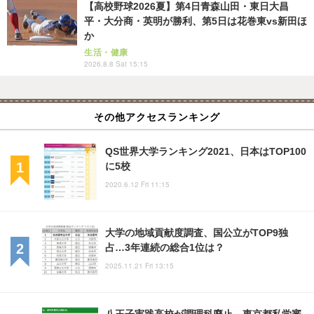
【高校野球2026夏】第4日青森山田・東日大昌
平・大分商・英明が勝利、第5日は花巻東vs新田ほ
か
生活・健康
2026.8.8 Sat 15:15
その他アクセスランキング
QS世界大学ランキング2021、日本はTOP100
に5校
2020.6.12 Fri 11:15
大学の地域貢献度調査、国公立がTOP9独
占…3年連続の総合1位は？
2025.11.21 Fri 13:15
八王子実践高校が調理科廃止…東京都私学審