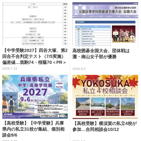
【中学受験2027】四谷大塚、第2
高校囲碁全国大会、団体戦は
回合不合判定テスト（7/5実施）
灘・南山女子部が優勝
偏差値…筑駒74・桜蔭70＜PR＞
2026.7.10
2026.8.5
【高校受験】【中学受験】兵庫
【高校受験】横須賀の私立4校が
県内の私立31校が集結、個別相
参加…合同相談会10/12
談会9/6